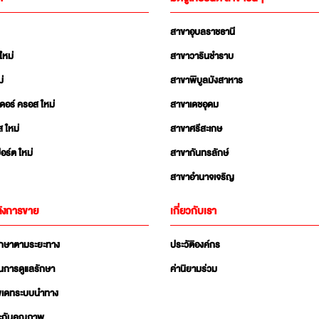
สาขาอุบลราชธานี
ใหม่
สาขาวารินชำราบ
่
สาขาพิบูลมังสาหาร
เดอร์ ครอส ใหม่
สาขาเดชอุดม
ส ใหม่
สาขาศรีสะเกษ
อร์ต ใหม่
สาขากันทรลักษ์
สาขาอำนาจเจริญ
ังการขาย
เกี่ยวกับเรา
ักษาตามระยะทาง
ประวัติองค์กร
นการดูแลรักษา
ค่านิยามร่วม
ัพเดทระบบนำทาง
ะกันคุณภาพ