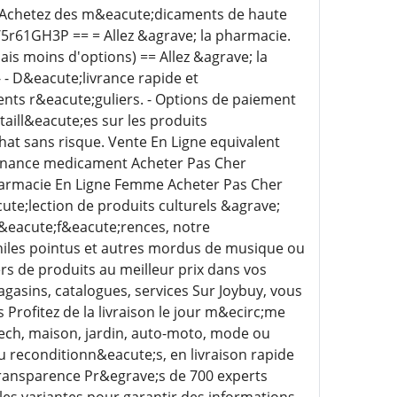
= Achetez des m&eacute;dicaments de haute
ly/5r61GH3P == = Allez &agrave; la pharmacie.
ais moins d'options) == Allez &agrave; la
-- - D&eacute;livrance rapide et
ients r&eacute;guliers. - Options de paiement
taill&eacute;es sur les produits
hat sans risque. Vente En Ligne equivalent
nnance medicament Acheter Pas Cher
harmacie En Ligne Femme Acheter Pas Cher
ute;lection de produits culturels &agrave;
 r&eacute;f&eacute;rences, notre
;philes pointus et autres mordus de musique ou
ers de produits au meilleur prix dans vos
agasins, catalogues, services Sur Joybuy, vous
Profitez de la livraison le jour m&ecirc;me
tech, maison, jardin, auto-moto, mode ou
u reconditionn&eacute;s, en livraison rapide
 transparence Pr&egrave;s de 700 experts
 les variantes pour garantir des informations