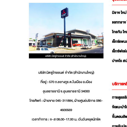
มิราจ ใหม่
แอททราจ 
ไทรทัน ใหม
เอ็กซ์แพน
เอ็กซ์ฟอร์
ปาเจโร สป
บริษัท มิตซูไทยยนต์ จำกัด (สำนักงานใหญ่)
ที่อยู่ : 570 ถ.ชยางกูร ต.ในเมือง อ.เมือง
บริการหล
อุบลราชธานี จ.อุบลราชธานี 34000
การดูแลร
โทรศัพท์ : ฝ่ายขาย 045-311884, ฝ่ายศูนย์บริการ 086-
ข้อแนะนำใ
4600569
ขั้นตอนอ
เวลาทำการ : จ-ส 08.00-17.00 น. เว้นวันหยุดนักขัต
การรับปร