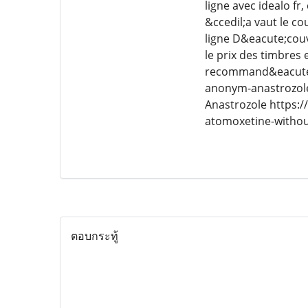
ligne avec idealo f
&ccedil;a vaut le c
ligne D&eacute;cou
le prix des timbres
recommand&eacute;e
anonym-anastrozole
Anastrozole https:
atomoxetine-withou
ตอบกระทู้