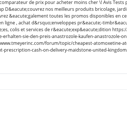
r, comparateur de prix pour acheter moins cher \! Avis Tests
oup D&eacute;couvrez nos meilleurs produits bricolage, jar
vrez &eacute;galement toutes les promos disponibles en 
 en ligne , achat d&rsquo;enveloppes pr&eacute;-timbr&eacut
s, colis et services de r&eacute;exp&eacute;dition https:
-erhalten-sie-den-preis-anastrozole-kaufen-anastrozole-o
//www.tmeyerinc.com/forum/topic/cheapest-atomoxetine-at
t-prescription-cash-on-delivery-maidstone-united-kingdo