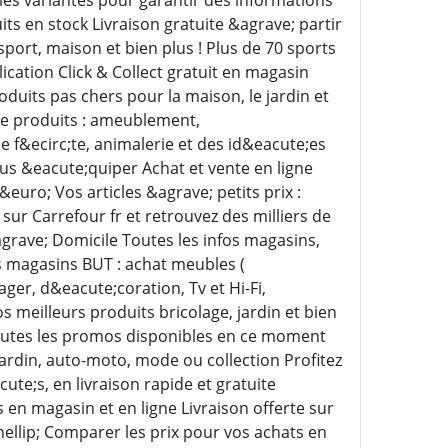
ts en stock Livraison gratuite &agrave; partir
sport, maison et bien plus ! Plus de 70 sports
lication Click & Collect gratuit en magasin
roduits pas chers pour la maison, le jardin et
 de produits : ameublement,
 f&ecirc;te, animalerie et des id&eacute;es
ous &eacute;quiper Achat et vente en ligne
euro; Vos articles &agrave; petits prix :
 sur Carrefour fr et retrouvez des milliers de
agrave; Domicile Toutes les infos magasins,
s magasins BUT : achat meubles (
ger, d&eacute;coration, Tv et Hi-Fi,
 meilleurs produits bricolage, jardin et bien
utes les promos disponibles en ce moment
rdin, auto-moto, mode ou collection Profitez
te;s, en livraison rapide et gratuite
en magasin et en ligne Livraison offerte sur
&hellip; Comparer les prix pour vos achats en