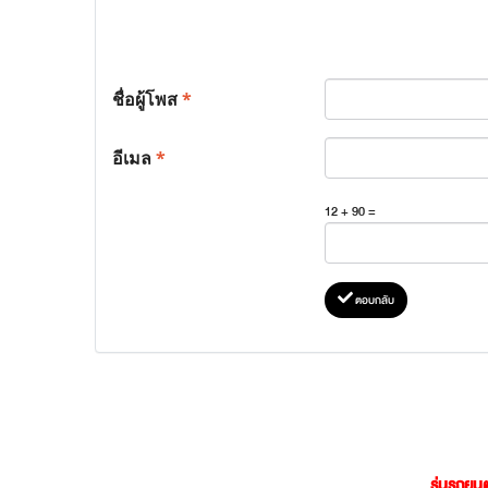
ชื่อผู้โพส
*
อีเมล
*
12 + 90 =
ตอบกลับ
รุ่นรถยนต