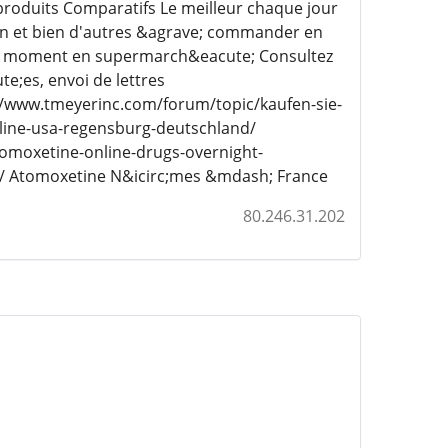
 produits Comparatifs Le meilleur chaque jour
din et bien d'autres &agrave; commander en
ce moment en supermarch&eacute; Consultez
e;es, envoi de lettres
//www.tmeyerinc.com/forum/topic/kaufen-sie-
nline-usa-regensburg-deutschland/
omoxetine-online-drugs-overnight-
m/ Atomoxetine N&icirc;mes &mdash; France
80.246.31.202