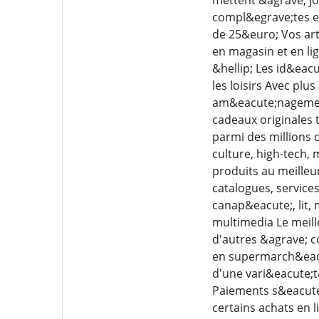
compl&egrave;tes et 
de 25&euro; Vos arti
en magasin et en lig
&hellip; Les id&eacu
les loisirs Avec pl
am&eacute;nagement 
cadeaux originales 
parmi des millions d
culture, high-tech, 
produits au meilleu
catalogues, service
canap&eacute;, lit, 
multimedia Le meill
d'autres &agrave; 
en supermarch&eacut
d'une vari&eacute;t
Paiements s&eacute;
certains achats en l