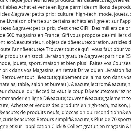
fiables Achat et vente en ligne parmi des millions de produi
cles &agrave; petits prix : culture, high-tech, mode, jouets, 
ne Livraison offerte sur certains achats en ligne et sur l'app
te;es &agrave; petits prix, c'est chez GiFi ! Des milliers de p
us de 500 magasins en France, Gifi vous propose des milliers
ext&eacute;rieur, objets de d&eacute;coration, articles de
toute l'ann&eacute;e Trouvez tout ce qu'il vous faut pour v
e produits en stock Livraison gratuite &agrave; partir de 25&
mode, jouets, sport, maison et bien plus ! Faites vos Courses
r prix dans vos Magasins, en retrait Drive ou en Livraison &
s Retrouvez tout l'&eacute;quipement de la maison dans vo
matelas, table, salon et bureau ), &eacute;lectrom&eacute;na
eur chaque jour &ccedil;a vaut le coup D&eacute;couvrez nos
commander en ligne D&eacute;couvrez &eacute;galement to
e; Achetez et vendez des produits en high-tech, maison, ja
&eacute; de produits neufs, d'occasion ou reconditionn&eacu
curis&eacute;s Retours simplifi&eacute;s Plus de 70 sports 
igne et sur l'application Click & Collect gratuit en magasin 