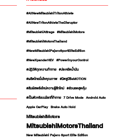
#AllNewMitsubishiTritonAthlete
#AllNewTritonAthleteTheDisruptor
#MitsubishiAttrage
#MitsubishiMotors
#MitsubishiMotorsThailand
#NewMitsubishiPajeroSportEliteEdition
#NewXpanderHEV
#PowerinyourControl
#ปฏิวัติทุกความท้าทาย
#ประหยัดน้ำมัน
#ผลิตไทยมั่นใจคุณภาพ
#มิตซูบิชิeMOTION
#สัมผัสพลังใหม่ความรู้สึกใหม่
#ส่วนลดสุดคุ้ม
#เป็นตัวจริงบนโลกที่ท้าทาย
7 Drive Mode
Android Auto
Apple CarPlay
Brake Auto Hold
MitsubishiMotors
MitsubishiMotorsThailand
New Mitsubishi Pajero Sport Elite Edition