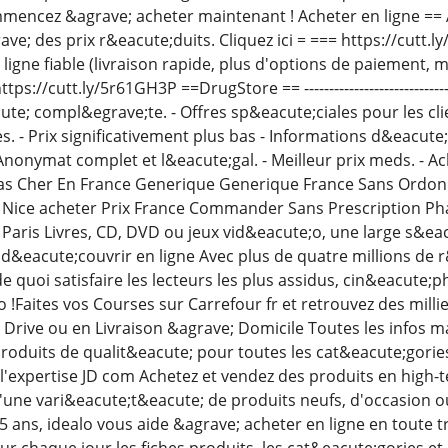
ommencez &agrave; acheter maintenant ! Acheter en ligne =
ve; des prix r&eacute;duits. Cliquez ici = === https://cutt.
igne fiable (livraison rapide, plus d'options de paiement, m
ps://cutt.ly/5r61GH3P ==DrugStore == ---------------------------
ute; compl&egrave;te. - Offres sp&eacute;ciales pour les cl
s. - Prix significativement plus bas - Informations d&eacute;
nonymat complet et l&eacute;gal. - Meilleur prix meds. - Ac
s Cher En France Generique Generique France Sans Ordo
 Nice acheter Prix France Commander Sans Prescription P
Paris Livres, CD, DVD ou jeux vid&eacute;o, une large s&eac
; d&eacute;couvrir en ligne Avec plus de quatre millions de
de quoi satisfaire les lecteurs les plus assidus, cin&eacute
 !Faites vos Courses sur Carrefour fr et retrouvez des milli
 Drive ou en Livraison &agrave; Domicile Toutes les infos m
roduits de qualit&eacute; pour toutes les cat&eacute;gories 
 l'expertise JD com Achetez et vendez des produits en high-
 d'une vari&eacute;t&eacute; de produits neufs, d'occasion o
25 ans, idealo vous aide &agrave; acheter en ligne en toute
r chaque jour les fiches produits, les cat&eacute;gories et