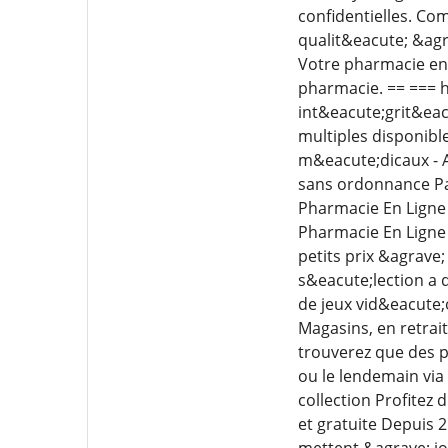
confidentielles. C
qualit&eacute; &agra
Votre pharmacie en l
pharmacie. == === htt
int&eacute;grit&eac
multiples disponible
m&eacute;dicaux - A
sans ordonnance Pa
Pharmacie En Ligne
Pharmacie En Ligne 
petits prix &agrave
s&eacute;lection a 
de jeux vid&eacute;o
Magasins, en retrait
trouverez que des p
ou le lendemain via
collection Profitez
et gratuite Depuis 
mettent &agrave; jou