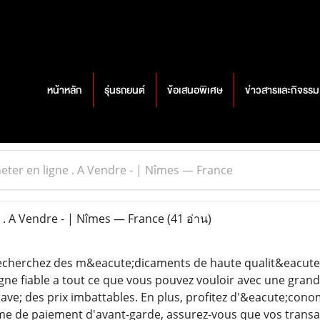
หน้าหลัก
รุ่นรถยนต์
ข้อเสนอพิเศษ
ข่าวสารและกิจรรม
eter en ligne . A Vendre - | Nîmes — France
 . A Vendre - | Nîmes — France
(41 อ่าน)
Recherchez des m&eacute;dicaments de haute qualit&eacute; 
gne fiable a tout ce que vous pouvez vouloir avec une gran
ave; des prix imbattables. En plus, profitez d'&eacute;cono
e de paiement d'avant-garde, assurez-vous que vos transa