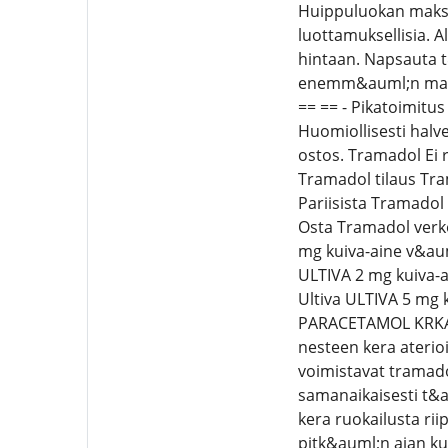
Huippuluokan maksuj
luottamuksellisia. 
hintaan. Napsauta t
enemm&auml;n maksu
== == - Pikatoimitus
Huomiollisesti halv
ostos. Tramadol Ei 
Tramadol tilaus Tr
Pariisista Tramado
Osta Tramadol verk
mg kuiva-aine v&auml
ULTIVA 2 mg kuiva-ai
Ultiva ULTIVA 5 mg 
PARACETAMOL KRKA 37
nesteen kera ateri
voimistavat tramado
samanaikaisesti t&
kera ruokailusta ri
pitk&auml;n ajan k