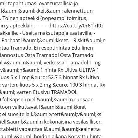
; tapahtumasi ovat turvallisia ja
ia l&auml;&auml;kkeit&auml; alennettuun
. Toinen apteekki (nopeampi toimitus,
 apteekkiin. == == https://cutt.ly/0r61JrKG
kkaille. - Useita maksutapoja saatavilla. -
- Parhaat l&auml;&auml;kkeet. - Riskit&ouml;n
taa Tramadol Ei reseptihintaa Edullinen
liannostus Osta Tramadol Osta Tramadol
ml;v&auml;n&auml; verkossa Tramadol 1 mg
&auml;n&auml; 1 hinta Rx Ultiva ULTIVA 1
iuos 5 x 1 mg &euro; 52,7 3 hinnat Rx Ultiva
 varten, liuos 5 x 2 mg &euro; 100 3 hinnat Rx
ett&auml; varten Etusivu TRAMADOL
 fol Kapseli niell&auml;&auml;n runsaan
toon vaikuttavat l&auml;&auml;kkeet
 ei suositella k&auml;ytett&auml;v&auml;ksi
ll&auml;&auml;n kokonaisina vesilasillisen
ottabletti vapauttaa l&auml;&auml;keainetta
&auml;v&auml; hoidon aikana Korvattu hinta