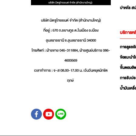
ปาเจโร สป
บริษัท มิตซูไทยยนต์ จำกัด (สำนักงานใหญ่)
ที่อยู่ : 570 ถ.ชยางกูร ต.ในเมือง อ.เมือง
บริการหล
อุบลราชธานี จ.อุบลราชธานี 34000
การดูแลร
โทรศัพท์ : ฝ่ายขาย 045-311884, ฝ่ายศูนย์บริการ 086-
ข้อแนะนำใ
4600569
ขั้นตอนอ
เวลาทำการ : จ-ส 08.00-17.00 น. เว้นวันหยุดนักขัต
การรับปร
ฤกษ์
น้ำมันเครื