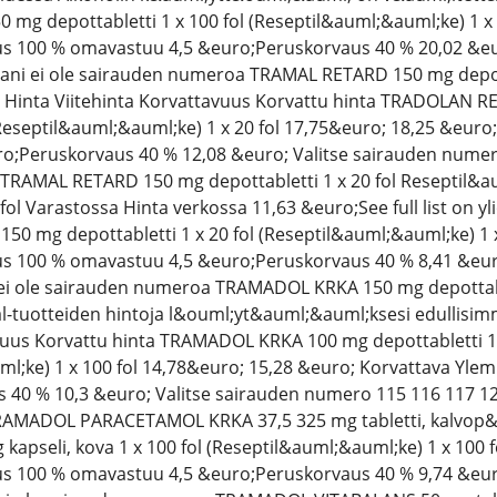
g depottabletti 1 x 100 fol (Reseptil&auml;&auml;ke) 1 x 
aus 100 % omavastuu 4,5 &euro;Peruskorvaus 40 % 20,02 &eu
sani ei ole sairauden numeroa TRAMAL RETARD 150 mg depott
Hinta Viitehinta Korvattavuus Korvattu hinta TRADOLAN RET
eseptil&auml;&auml;ke) 1 x 20 fol 17,75&euro; 18,25 &euro;
;Peruskorvaus 40 % 12,08 &euro; Valitse sairauden numero 
RAMAL RETARD 150 mg depottabletti 1 x 20 fol Reseptil
 fol Varastossa Hinta verkossa 11,63 &euro;See full list on y
 mg depottabletti 1 x 20 fol (Reseptil&auml;&auml;ke) 1 x
aus 100 % omavastuu 4,5 &euro;Peruskorvaus 40 % 8,41 &eur
 ei ole sairauden numeroa TRAMADOL KRKA 150 mg depottable
al-tuotteiden hintoja l&ouml;yt&auml;&auml;ksesi edullisi
vuus Korvattu hinta TRAMADOL KRKA 100 mg depottabletti 1 
l;ke) 1 x 100 fol 14,78&euro; 15,28 &euro; Korvattava Ylem
40 % 10,3 &euro; Valitse sairauden numero 115 116 117 128
AMADOL PARACETAMOL KRKA 37,5 325 mg tabletti, kalvop&au
kapseli, kova 1 x 100 fol (Reseptil&auml;&auml;ke) 1 x 100 
aus 100 % omavastuu 4,5 &euro;Peruskorvaus 40 % 9,74 &eur