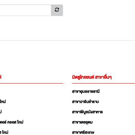
์
มิตซูไทยยนต์ สาขาอื่นๆ
สาขาอุบลราชธานี
ใหม่
สาขาวารินชำราบ
่
สาขาพิบูลมังสาหาร
เดอร์ ครอส ใหม่
สาขาเดชอุดม
ส ใหม่
สาขาศรีสะเกษ