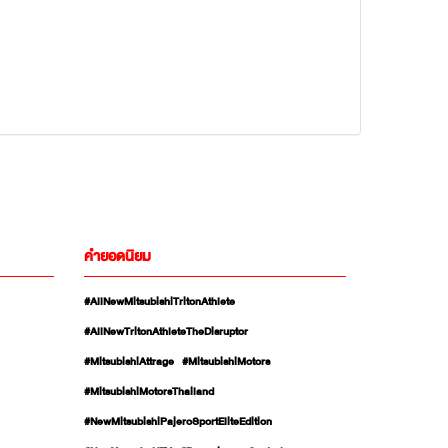
คำยอดนิยม
#AllNewMitsubishiTritonAthlete
#AllNewTritonAthleteTheDisruptor
#MitsubishiAttrage
#MitsubishiMotors
#MitsubishiMotorsThailand
#NewMitsubishiPajeroSportEliteEdition