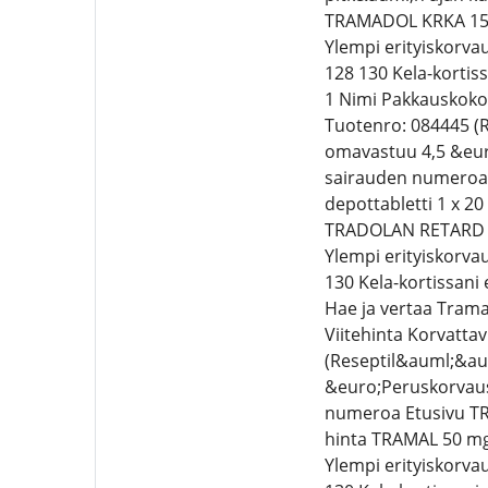
TRAMADOL KRKA 150 m
Ylempi erityiskorv
128 130 Kela-kortis
1 Nimi Pakkauskoko 
Tuotenro: 084445 (R
omavastuu 4,5 &euro
sairauden numeroaT
depottabletti 1 x 20
TRADOLAN RETARD 150
Ylempi erityiskorv
130 Kela-kortissani
Hae ja vertaa Tram
Viitehinta Korvatta
(Reseptil&auml;&aum
&euro;Peruskorvaus 
numeroa Etusivu TR
hinta TRAMAL 50 mg 
Ylempi erityiskorv