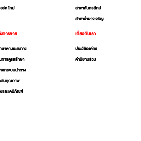
อร์ต ใหม่
สาขากันทรลักษ์
สาขาอำนาจเจริญ
ังการขาย
เกี่ยวกับเรา
ักษาตามระยะทาง
ประวัติองค์กร
นการดูแลรักษา
ค่านิยามร่วม
ัพเดทระบบนำทาง
ะกันคุณภาพ
่องและเคมีภัณฑ์