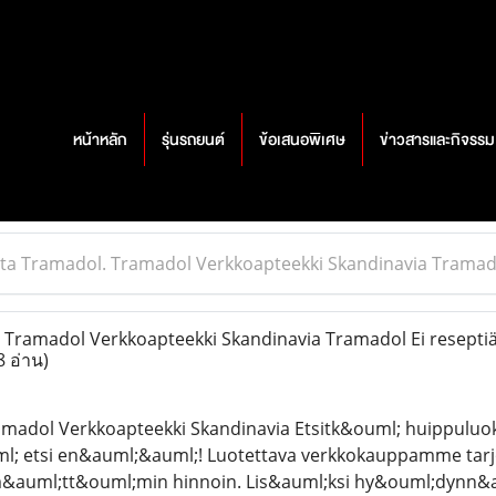
หน้าหลัก
รุ่นรถยนต์
ข้อเสนอพิเศษ
ข่าวสารและกิจรรม
ta Tramadol. Tramadol Verkkoapteekki Skandinavia Tramadol 
Tramadol Verkkoapteekki Skandinavia Tramadol Ei reseptiä 
8 อ่าน)
amadol Verkkoapteekki Skandinavia Etsitk&ouml; huippulu
; etsi en&auml;&auml;! Luotettava verkkokauppamme tarjoa
m&auml;tt&ouml;min hinnoin. Lis&auml;ksi hy&ouml;dynn&au