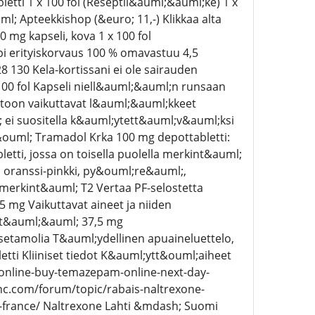
tti 1 x 100 fol (Reseptil&auml;&auml;ke) 1 x
l; Apteekkishop (&euro; 11,-) Klikkaa alta
mg kapseli, kova 1 x 100 fol
pi erityiskorvaus 100 % omavastuu 4,5
 130 Kela-kortissani ei ole sairauden
100 fol Kapseli niell&auml;&auml;n runsaan
toon vaikuttavat l&auml;&auml;kkeet
 ei suositella k&auml;ytett&auml;v&auml;ksi
uml; Tramadol Krka 100 mg depottabletti:
tti, jossa on toisella puolella merkint&auml;
n oranssi-pinkki, py&ouml;re&auml;,
a merkint&auml; T2 Vertaa PF-selostetta
mg Vaikuttavat aineet ja niiden
lt&auml;&auml; 37,5 mg
setamolia T&auml;ydellinen apuaineluettelo,
ti Kliiniset tiedot K&auml;ytt&ouml;aiheet
nline-buy-temazepam-online-next-day-
c.com/forum/topic/rabais-naltrexone-
france/ Naltrexone Lahti &mdash; Suomi