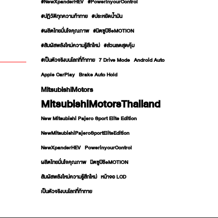
#NewXpanderHEV
#PowerinyourControl
#ปฏิวัติทุกความท้าทาย
#ประหยัดน้ำมัน
#ผลิตไทยมั่นใจคุณภาพ
#มิตซูบิชิeMOTION
#สัมผัสพลังใหม่ความรู้สึกใหม่
#ส่วนลดสุดคุ้ม
#เป็นตัวจริงบนโลกที่ท้าทาย
7 Drive Mode
Android Auto
Apple CarPlay
Brake Auto Hold
MitsubishiMotors
MitsubishiMotorsThailand
New Mitsubishi Pajero Sport Elite Edition
NewMitsubishiPajeroSportEliteEdition
NewXpanderHEV
PowerinyourControl
ผลิตไทยมั่นใจคุณภาพ
มิตซูบิชิeMOTION
สัมผัสพลังใหม่ความรู้สึกใหม่
หน้าจอ LCD
เป็นตัวจริงบนโลกที่ท้าทาย