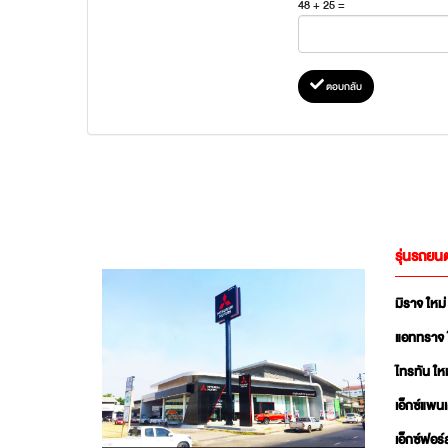
48 + 25 =
ตอบกลับ
รุ่นรถยนต
มิราจ ใหม่
แอททราจ 
ไทรทัน ใหม
เอ็กซ์แพน
เอ็กซ์ฟอร์