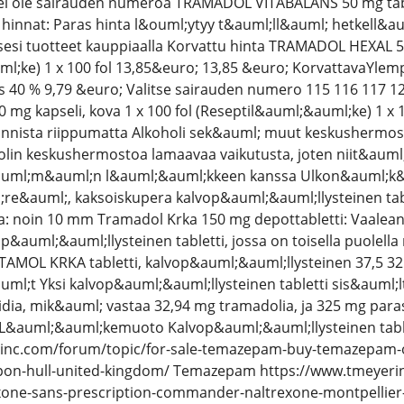
 ei ole sairauden numeroa TRAMADOL VITABALANS 50 mg table
 hinnat: Paras hinta l&ouml;ytyy t&auml;ll&auml; hetkell&aum
i tuotteet kauppiaalla Korvattu hinta TRAMADOL HEXAL 50 
l;ke) 1 x 100 fol 13,85&euro; 13,85 &euro; KorvattavaYlem
40 % 9,79 &euro; Valitse sairauden numero 115 116 117 128
g kapseli, kova 1 x 100 fol (Reseptil&auml;&auml;ke) 1 x 
oinnista riippumatta Alkoholi sek&auml; muut keskushermos
lin keskushermostoa lamaavaa vaikutusta, joten niit&auml;
auml;m&auml;n l&auml;&auml;kkeen kanssa Ulkon&auml;k&o
re&auml;, kaksoiskupera kalvop&auml;&auml;llysteinen table
ija: noin 10 mm Tramadol Krka 150 mg depottabletti: Vaalea
p&auml;&auml;llysteinen tabletti, jossa on toisella puolell
OL KRKA tabletti, kalvop&auml;&auml;llysteinen 37,5 325 
l;t Yksi kalvop&auml;&auml;llysteinen tabletti sis&auml;
dia, mik&auml; vastaa 32,94 mg tramadolia, ja 325 mg para
 L&auml;&auml;kemuoto Kalvop&auml;&auml;llysteinen tablet
inc.com/forum/topic/for-sale-temazepam-buy-temazepam-o
upon-hull-united-kingdom/ Temazepam https://www.tmeyerin
ne-sans-prescription-commander-naltrexone-montpellier-