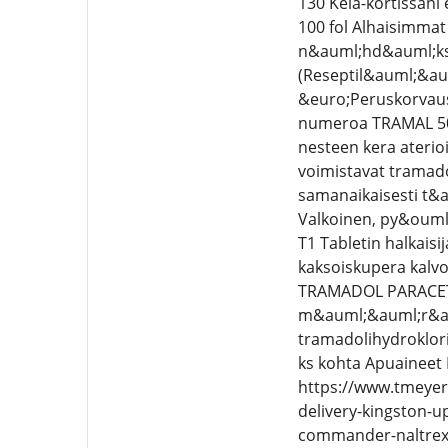
130 Kela-kortissani
100 fol Alhaisimmat
n&auml;hd&auml;kses
(Reseptil&auml;&aum
&euro;Peruskorvaus 
numeroa TRAMAL 50 m
nesteen kera ateri
voimistavat tramado
samanaikaisesti t&
Valkoinen, py&ouml;
T1 Tabletin halkais
kaksoiskupera kalvo
TRAMADOL PARACETAM
m&auml;&auml;r&aum
tramadolihydroklori
ks kohta Apuaineet
https://www.tmeyer
delivery-kingston-
commander-naltrexo