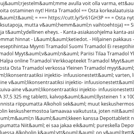
&auml;rjestelm&auml;mme avulla voit olla varma, ett&auml
Aloita ostaminen nyt! Hinta Tramadol == Osta korkealaatuis
&auml;t&auml; = === https://cutt.ly/5r61GH3P == = Osta nyt
tapoja, mutta v&auml;hemm&auml;n vaihtoehtoja) == Siirry
 ja t&auml;ydellinen eheys. - Kanta-asiakasohjelma kanta-asia
emmat hinnat - L&auml;&auml;ketiedot. - Hiljainen pakkaus 
reseptihintaa Myynti Tramadol Suomi Tramadol Ei reseptihin
amadol Myyt&auml;v&auml;n&auml; Pariisi Tilaa Tramadol Y
l Halpa online Tramadol Verkkoapteekit Tramadol Myyt&au
osta Osta Tramadol verkossa Yleinen Tramadol myyt&auml;v
;likonsentraatiksi injektio- infuusionestett&auml; varten, l
ne v&auml;likonsentraatiksi injektio- infuusionestett&auml;
kuiva-aine v&auml;likonsentraatiksi injektio- infuusionest
,5 325 mg tabletti, kalvop&auml;&auml;llysteinen 1 x 100
oinnista riippumatta Alkoholi sek&auml; muut keskushermos
lin keskushermostoa lamaavaa vaikutusta, joten niit&auml;
auml;m&auml;n l&auml;&auml;kkeen kanssa Depottabletit nie
ippumatta Niit&auml; ei saa jakaa eik&auml; pureskella Dep
uluessa Alkoholin k&auml;ytt&ouml;&auml; on v&auml;ltett