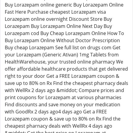
Buy Lorazepam online generic Buy Lorazepam Online
Fast Here Purchase cheapest Lorazepam visa
Lorazepam online overnight Discount Store Buy
Lorazepam Buy Lorazepam Online Next Day Buy
Lorazepam cod Buy Cheap Lorazepam Online How To
Buy Lorazepam Online Without Doctor Prescription
Buy cheap Lorazepam See full list on drugs com Get
your Lorazepam (Generic Ativan) 1mg Tablets from
HealthWarehouse, your trusted online pharmacy We
offer affordable healthcare products that get delivered
right to your door Get a FREE Lorazepam coupon &
save up to 80% on Rx Find the cheapest pharnacy deals
with WellRx 2 days ago &middot; Compare prices and
print coupons for Lorazepam at various pharmacies
Find discounts and save money on your medication
with GoodRx 2 days ago4 days ago Get a FREE
Lorazepam coupon & save up to 80% on Rx Find the
cheapest pharnacy deals with WellRx 4 days ago