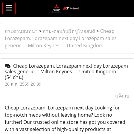
กระดานสนทนา
>
ถาม-ตอบกับมิตซูไทยยนต์
>
Cheap
Lorazepam. Lorazepam next day Lorazepam sales
generic - : Milton Keynes — United Kingdom
Cheap Lorazepam. Lorazepam next day Lorazepam
sales generic - : Milton Keynes — United Kingdom
(54 อ่าน)
26 พ.ค. 2569 20:39
แจ้งลบ
Cheap Lorazepam. Lorazepam next day Looking for
top-notch meds without leaving home? Look no
further! Our trusted online store has got you covered
with a vast selection of high-quality products at