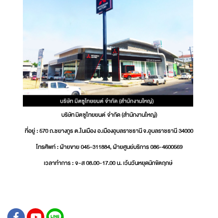
บริษัท มิตซูไทยยนต์ จำกัด (สำนักงานใหญ่)
ที่อยู่ : 570 ถ.ชยางกูร ต.ในเมือง อ.เมืองอุบลราชธานี จ.อุบลราชธานี 34000
โทรศัพท์ : ฝ่ายขาย 045-311884, ฝ่ายศูนย์บริการ 086-4600569
เวลาทำการ : จ-ส 08.00-17.00 น. เว้นวันหยุดนักขัตฤกษ์