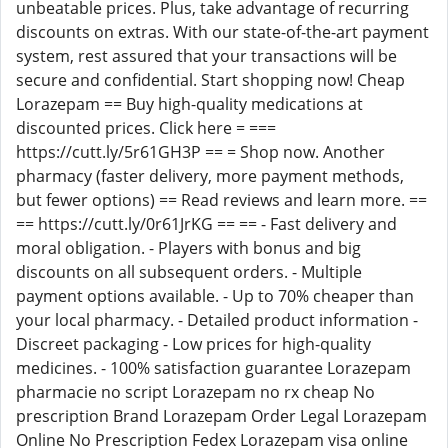
unbeatable prices. Plus, take advantage of recurring
discounts on extras. With our state-of-the-art payment
system, rest assured that your transactions will be
secure and confidential. Start shopping now! Cheap
Lorazepam == Buy high-quality medications at
discounted prices. Click here = ===
https://cutt.ly/5r61GH3P == = Shop now. Another
pharmacy (faster delivery, more payment methods,
but fewer options) == Read reviews and learn more. ==
== https://cutt.ly/0r61JrKG == == - Fast delivery and
moral obligation. - Players with bonus and big
discounts on all subsequent orders. - Multiple
payment options available. - Up to 70% cheaper than
your local pharmacy. - Detailed product information -
Discreet packaging - Low prices for high-quality
medicines. - 100% satisfaction guarantee Lorazepam
pharmacie no script Lorazepam no rx cheap No
prescription Brand Lorazepam Order Legal Lorazepam
Online No Prescription Fedex Lorazepam visa online