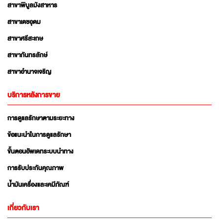
สาขาพิบูลมังสาหาร
สาขาเดชอุดม
สาขาศรีสะเกษ
สาขากันทรลักษ์
สาขาอำนาจเจริญ
บริการหลังการขาย
การดูแลรักษาตามระยะทาง
ข้อแนะนำในการดูแลรักษา
ขั้นตอนอัพเดทระบบนำทาง
การรับประกันคุณภาพ
น้ำมันเครื่องและเคมีภัณฑ์
เกี่ยวกับเรา