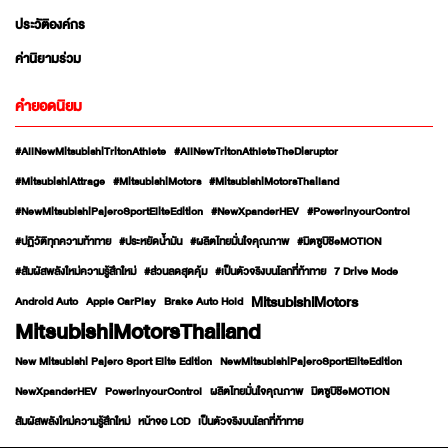
ประวัติองค์กร
ค่านิยามร่วม
คำยอดนิยม
#AllNewMitsubishiTritonAthlete
#AllNewTritonAthleteTheDisruptor
#MitsubishiAttrage
#MitsubishiMotors
#MitsubishiMotorsThailand
#NewMitsubishiPajeroSportEliteEdition
#NewXpanderHEV
#PowerinyourControl
#ปฏิวัติทุกความท้าทาย
#ประหยัดน้ำมัน
#ผลิตไทยมั่นใจคุณภาพ
#มิตซูบิชิeMOTION
#สัมผัสพลังใหม่ความรู้สึกใหม่
#ส่วนลดสุดคุ้ม
#เป็นตัวจริงบนโลกที่ท้าทาย
7 Drive Mode
MitsubishiMotors
Android Auto
Apple CarPlay
Brake Auto Hold
MitsubishiMotorsThailand
New Mitsubishi Pajero Sport Elite Edition
NewMitsubishiPajeroSportEliteEdition
NewXpanderHEV
PowerinyourControl
ผลิตไทยมั่นใจคุณภาพ
มิตซูบิชิeMOTION
สัมผัสพลังใหม่ความรู้สึกใหม่
หน้าจอ LCD
เป็นตัวจริงบนโลกที่ท้าทาย