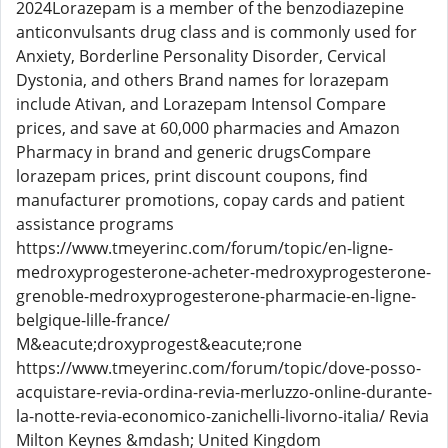
2024Lorazepam is a member of the benzodiazepine
anticonvulsants drug class and is commonly used for
Anxiety, Borderline Personality Disorder, Cervical
Dystonia, and others Brand names for lorazepam
include Ativan, and Lorazepam Intensol Compare
prices, and save at 60,000 pharmacies and Amazon
Pharmacy in brand and generic drugsCompare
lorazepam prices, print discount coupons, find
manufacturer promotions, copay cards and patient
assistance programs
https://www.tmeyerinc.com/forum/topic/en-ligne-
medroxyprogesterone-acheter-medroxyprogesterone-
grenoble-medroxyprogesterone-pharmacie-en-ligne-
belgique-lille-france/
M&eacute;droxyprogest&eacute;rone
https://www.tmeyerinc.com/forum/topic/dove-posso-
acquistare-revia-ordina-revia-merluzzo-online-durante-
la-notte-revia-economico-zanichelli-livorno-italia/ Revia
Milton Keynes &mdash; United Kingdom