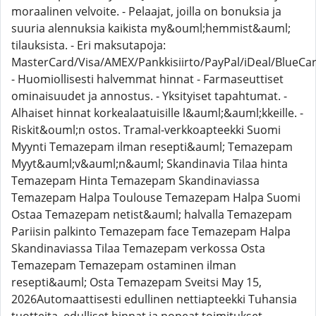
moraalinen velvoite. - Pelaajat, joilla on bonuksia ja
suuria alennuksia kaikista my&ouml;hemmist&auml;
tilauksista. - Eri maksutapoja:
MasterCard/Visa/AMEX/Pankkisiirto/PayPal/iDeal/BlueCar
- Huomiollisesti halvemmat hinnat - Farmaseuttiset
ominaisuudet ja annostus. - Yksityiset tapahtumat. -
Alhaiset hinnat korkealaatuisille l&auml;&auml;kkeille. -
Riskit&ouml;n ostos. Tramal-verkkoapteekki Suomi
Myynti Temazepam ilman resepti&auml; Temazepam
Myyt&auml;v&auml;n&auml; Skandinavia Tilaa hinta
Temazepam Hinta Temazepam Skandinaviassa
Temazepam Halpa Toulouse Temazepam Halpa Suomi
Ostaa Temazepam netist&auml; halvalla Temazepam
Pariisin palkinto Temazepam face Temazepam Halpa
Skandinaviassa Tilaa Temazepam verkossa Osta
Temazepam Temazepam ostaminen ilman
resepti&auml; Osta Temazepam Sveitsi May 15,
2026Automaattisesti edullinen nettiapteekki Tuhansia