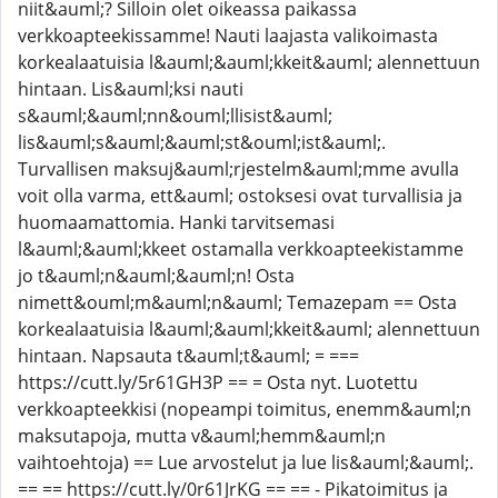
niit&auml;? Silloin olet oikeassa paikassa
verkkoapteekissamme! Nauti laajasta valikoimasta
korkealaatuisia l&auml;&auml;kkeit&auml; alennettuun
hintaan. Lis&auml;ksi nauti
s&auml;&auml;nn&ouml;llisist&auml;
lis&auml;s&auml;&auml;st&ouml;ist&auml;.
Turvallisen maksuj&auml;rjestelm&auml;mme avulla
voit olla varma, ett&auml; ostoksesi ovat turvallisia ja
huomaamattomia. Hanki tarvitsemasi
l&auml;&auml;kkeet ostamalla verkkoapteekistamme
jo t&auml;n&auml;&auml;n! Osta
nimett&ouml;m&auml;n&auml; Temazepam == Osta
korkealaatuisia l&auml;&auml;kkeit&auml; alennettuun
hintaan. Napsauta t&auml;t&auml; = ===
https://cutt.ly/5r61GH3P == = Osta nyt. Luotettu
verkkoapteekkisi (nopeampi toimitus, enemm&auml;n
maksutapoja, mutta v&auml;hemm&auml;n
vaihtoehtoja) == Lue arvostelut ja lue lis&auml;&auml;.
== == https://cutt.ly/0r61JrKG == == - Pikatoimitus ja