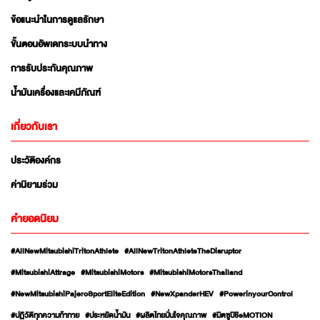
ข้อแนะนำในการดูแลรักษา
ขั้นตอนอัพเดทระบบนำทาง
การรับประกันคุณภาพ
น้ำมันเครื่องและเคมีภัณฑ์
เกี่ยวกับเรา
ประวัติองค์กร
ค่านิยามร่วม
คำยอดนิยม
#AllNewMitsubishiTritonAthlete
#AllNewTritonAthleteTheDisruptor
#MitsubishiAttrage
#MitsubishiMotors
#MitsubishiMotorsThailand
#NewMitsubishiPajeroSportEliteEdition
#NewXpanderHEV
#PowerinyourControl
#ปฏิวัติทุกความท้าทาย
#ประหยัดน้ำมัน
#ผลิตไทยมั่นใจคุณภาพ
#มิตซูบิชิeMOTION