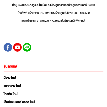
ที่อยู่ : 570 ถ.ชยางกูร ต.ในเมือง อ.เมืองอุบลราชธานี จ.อุบลราชธานี 34000
โทรศัพท์ : ฝ่ายขาย 045-311884, ฝ่ายศูนย์บริการ 086-4600569
เวลาทำการ : จ-ส 08.00-17.00 น. เว้นวันหยุดนักขัตฤกษ์
รุ่นรถยนต์
มิราจ ใหม่
แอททราจ ใหม่
ไทรทัน ใหม่
เอ็กซ์แพนเดอร์ ครอส ใหม่