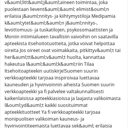
v&auml;litt&auml;j&auml;aineen toimintaa, joka
puolestaan lievent&auml;&auml; elimist&ouml;n
erilaisia j&auml;nnitys- ja kiihtymystiloja Medipamia
k&auml;ytet&auml;&auml;n j&auml;nnitys-,
levottomuus- ja tuskatilojen, psykosomaattisten ja
Moniin intiimialueen tavallisiin vaivoihin on saatavilla
apteekista itsehoitotuotteita, jotka voivat helpottaa
oireita Jos oireet ovat voimakkaita, pitkittyv&auml;t tai
her&auml;tt&auml;v&auml;t huolta, kannattaa
hakeutua l&auml;&auml;k&auml;riin Tilaa
Itsehoitoapteekin uutiskirje!Suomen suurin
verkkoapteekki tarjoaa inspiroivaa luettavaa
kauneuden ja hyvinvoinnin aiheista Suomen suurin
verkkoapteekki ya fi palvelee valtakunnallisesti
kaikenlaisissa apteekkiasioissa ja laajasta valikoimasta
l&ouml;yd&auml;t kaikki suosituimmat
apteekkituotteet Ya fi verkkoapteekki tarjoaa
monipuolisen valikoiman kauneus- ja
hyvinvointiteemaista luettavaa sek&auml; erilaisia