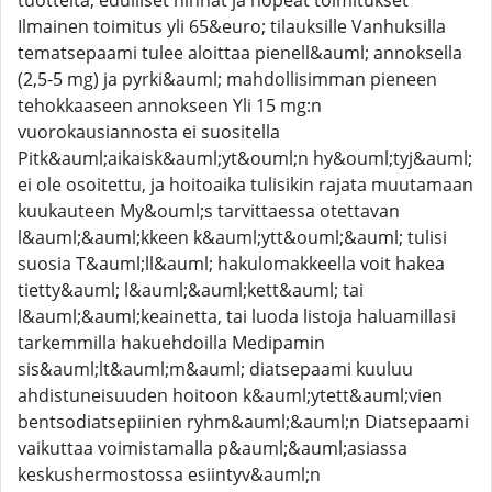
tuotteita, edulliset hinnat ja nopeat toimitukset
Ilmainen toimitus yli 65&euro; tilauksille Vanhuksilla
tematsepaami tulee aloittaa pienell&auml; annoksella
(2,5-5 mg) ja pyrki&auml; mahdollisimman pieneen
tehokkaaseen annokseen Yli 15 mg:n
vuorokausiannosta ei suositella
Pitk&auml;aikaisk&auml;yt&ouml;n hy&ouml;tyj&auml;
ei ole osoitettu, ja hoitoaika tulisikin rajata muutamaan
kuukauteen My&ouml;s tarvittaessa otettavan
l&auml;&auml;kkeen k&auml;ytt&ouml;&auml; tulisi
suosia T&auml;ll&auml; hakulomakkeella voit hakea
tietty&auml; l&auml;&auml;kett&auml; tai
l&auml;&auml;keainetta, tai luoda listoja haluamillasi
tarkemmilla hakuehdoilla Medipamin
sis&auml;lt&auml;m&auml; diatsepaami kuuluu
ahdistuneisuuden hoitoon k&auml;ytett&auml;vien
bentsodiatsepiinien ryhm&auml;&auml;n Diatsepaami
vaikuttaa voimistamalla p&auml;&auml;asiassa
keskushermostossa esiintyv&auml;n