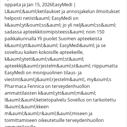
oppaita ja Jan 15, 2026EasyMedi |
L&auml;&auml;ketilaukset ja annosjakelun ilmoitukset
helposti netist&auml; EasyMedi on
k&auml;yt&ouml;ss&auml; jo yli nelj&auml;ss&auml;
sadassa apteekkitoimipisteess&auml; noin 150
paikkakunnalla Yli puolet Suomen apteekeista
k&auml;ytt&auml;&auml; EasyMedi&auml; ja se
soveltuu kaiken kokoisille apteekeille,
k&auml;ytett&auml;v&auml;st&auml;
apteekkij&auml;rjestelm&auml;st&auml; riippumatta
EasyMedi on monipuolinen tilaus- ja
viestint&auml;j&auml;rjestelm&auml;, my&ouml;s
Pharmaca Fennica on terveydenhuollon
ammattilaisten k&auml;ytt&auml;m&auml;
l&auml;&auml;ketietopalvelu Sovellus on tarkoitettu
l&auml;&auml;kkeen
m&auml;&auml;r&auml;&auml;miseen ja
toimittamiseen oikeutetuille terveydenhuollon