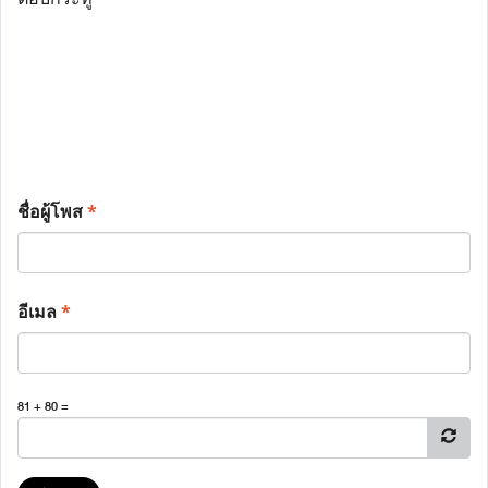
ชื่อผู้โพส
*
อีเมล
*
81 + 80 =