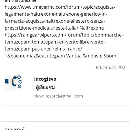
ammattilaisille
https://www.tmeyerinc.com/forum/topic/acquista-
legalmente-naltrexone-naltrexone-generico-in-
farmacia-acquista-naltrexone-allestero-senza-
prescrizione-medica-trieste-italia/ Naltrexone
https://raingearwipers.com/forum/topic/bon-marche-
temazepam-temazepam-en-vente-libre-vente-
temazepam-pas-cher-reims-france/
T&eacute;maz&eacute;pam Vantaa &mdash; Suomi
80.246.31.202
incogisvo
ผู้เยี่ยมชม
riowritesprej@gmail.com
ตอบกระทู้