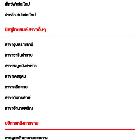
เอ็กซ์ฟอร์ส ใหม่
ปาเจโร สปอร์ต ใหม่
มิตซูไทยยนต์ สาขาอื่นๆ
สาขาอุบลราชธานี
สาขาวารินชำราบ
สาขาพิบูลมังสาหาร
สาขาเดชอุดม
สาขาศรีสะเกษ
สาขากันทรลักษ์
สาขาอำนาจเจริญ
บริการหลังการขาย
การดูแลรักษาตามระยะทาง