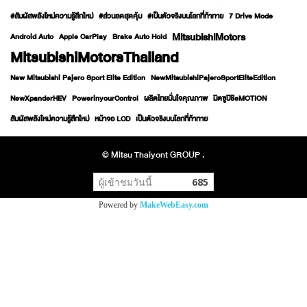
#สัมผัสพลังใหม่ความรู้สึกใหม่
#ส่วนลดสุดคุ้ม
#เป็นตัวจริงบนโลกที่ท้าทาย
7 Drive Mode
MitsubishiMotors
Android Auto
Apple CarPlay
Brake Auto Hold
MitsubishiMotorsThailand
New Mitsubishi Pajero Sport Elite Edition
NewMitsubishiPajeroSportEliteEdition
NewXpanderHEV
PowerinyourControl
ผลิตไทยมั่นใจคุณภาพ
มิตซูบิชิeMOTION
สัมผัสพลังใหม่ความรู้สึกใหม่
หน้าจอ LCD
เป็นตัวจริงบนโลกที่ท้าทาย
© Mitsu Thaiyont GROUP .
ผู้เข้าชมวันนี้
685
Powered by
MakeWebEasy.com