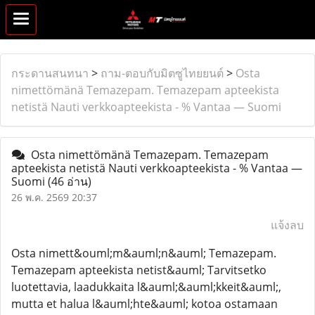
กระดานสนทนา
>
ถาม-ตอบกับมิตซูไทยยนต์
>
Osta
nimettömänä Temazepam. Temazepam apteekista
netistä Nauti verkkoapteekista - % Vantaa — Suomi
Osta nimettömänä Temazepam. Temazepam
apteekista netistä Nauti verkkoapteekista - % Vantaa —
Suomi
(46 อ่าน)
26 พ.ค. 2569 20:37
แจ้งลบ
Osta nimett&ouml;m&auml;n&auml; Temazepam.
Temazepam apteekista netist&auml; Tarvitsetko
luotettavia, laadukkaita l&auml;&auml;kkeit&auml;,
mutta et halua l&auml;hte&auml; kotoa ostamaan