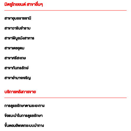
มิตซูไทยยนต์ สาขาอื่นๆ
สาขาอุบลราชธานี
สาขาวารินชำราบ
สาขาพิบูลมังสาหาร
สาขาเดชอุดม
สาขาศรีสะเกษ
สาขากันทรลักษ์
สาขาอำนาจเจริญ
บริการหลังการขาย
การดูแลรักษาตามระยะทาง
ข้อแนะนำในการดูแลรักษา
ขั้นตอนอัพเดทระบบนำทาง