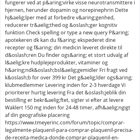
fungerer ved at p&aring;virke visse neurotransmittere i
hjernen, herunder dopamin og norepinephrin Dette
hj&aelig;lper med at forbedre v&aring;genhed,
reducerer tr&aelig;thed og &oslash;ger kognitiv
funktion Check spelling or type a new query P&aring;
apotekeren dk kan du f&aring; ekspederet dine
recepter og f&aring; din medicin leveret direkte til
d&oslash;ren Du finder ogs&aring; et stort udvalg af
l&aelig;kre hudplejeprodukter, vitaminer og
h&aring;ndk&oslash;bsl&aelig;gemidler Fri fragt ved
k&oslash;b for over 399 kr Det g&aelig;lder ogs&aring;
klubmedlemmer Levering inden for 2-3 hverdage Vi
prioriterer hurtig levering Fra det &oslash;jeblik din
bestilling er bekr&aelig;ftet, sigter vi efter at levere
Waklert 150 mg inden for 24-48 timer, afh&aelig;ngigt
af din geografiske placering
https://www.tmeyerinc.com/forum/topic/comprar-
legalmente-plaquenil-para-comprar-plaquenil-precisa-
de-receita-medica-donde-comprar-plaquenil-en-