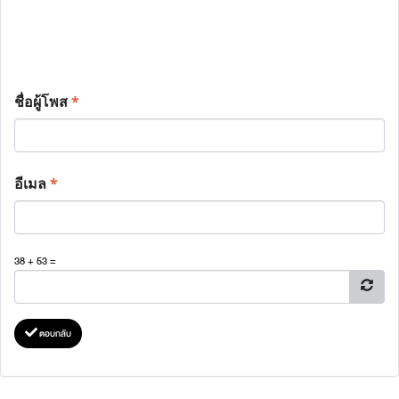
ชื่อผู้โพส
*
อีเมล
*
38 + 53 =
ตอบกลับ