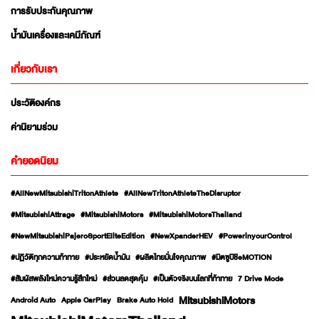
การรับประกันคุณภาพ
น้ำมันเครื่องและเคมีภัณฑ์
เกี่ยวกับเรา
ประวัติองค์กร
ค่านิยามร่วม
คำยอดนิยม
#AllNewMitsubishiTritonAthlete
#AllNewTritonAthleteTheDisruptor
#MitsubishiAttrage
#MitsubishiMotors
#MitsubishiMotorsThailand
#NewMitsubishiPajeroSportEliteEdition
#NewXpanderHEV
#PowerinyourControl
#ปฏิวัติทุกความท้าทาย
#ประหยัดน้ำมัน
#ผลิตไทยมั่นใจคุณภาพ
#มิตซูบิชิeMOTION
#สัมผัสพลังใหม่ความรู้สึกใหม่
#ส่วนลดสุดคุ้ม
#เป็นตัวจริงบนโลกที่ท้าทาย
7 Drive Mode
MitsubishiMotors
Android Auto
Apple CarPlay
Brake Auto Hold