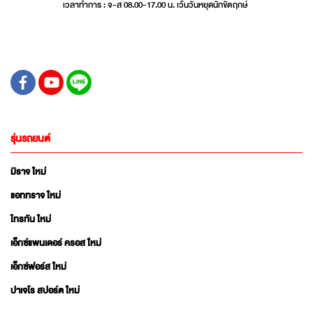
เวลาทำการ : จ-ส 08.00-17.00 น. เว้นวันหยุดนักขัตฤกษ์
รุ่นรถยนต์
มิราจ ใหม่
แอททราจ ใหม่
ไทรทัน ใหม่
เอ็กซ์แพนเดอร์ ครอส ใหม่
เอ็กซ์ฟอร์ส ใหม่
ปาเจโร สปอร์ต ใหม่