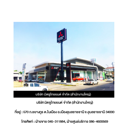
บริษัท มิตซูไทยยนต์ จำกัด (สำนักงานใหญ่)
ที่อยู่ : 570 ถ.ชยางกูร ต.ในเมือง อ.เมืองอุบลราชธานี จ.อุบลราชธานี 34000
โทรศัพท์ : ฝ่ายขาย 045-311884, ฝ่ายศูนย์บริการ 086-4600569