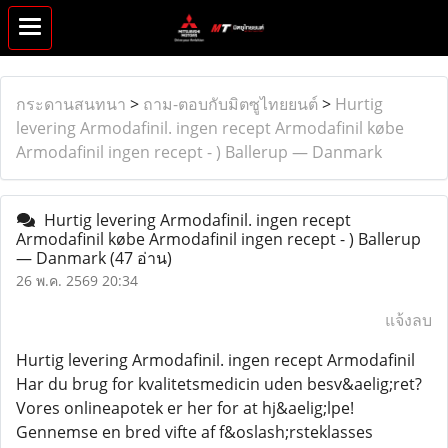
กระดานสนทนา
>
ถาม-ตอบกับมิตซูไทยยนต์
>
Hurtig
levering Armodafinil. ingen recept Armodafinil købe
Armodafinil ingen recept - ) Ballerup — Danmark
Hurtig levering Armodafinil. ingen recept
Armodafinil købe Armodafinil ingen recept - ) Ballerup
— Danmark
(47 อ่าน)
26 พ.ค. 2569 20:34
แจ้งลบ
Hurtig levering Armodafinil. ingen recept Armodafinil
Har du brug for kvalitetsmedicin uden besv&aelig;ret?
Vores onlineapotek er her for at hj&aelig;lpe!
Gennemse en bred vifte af f&oslash;rsteklasses