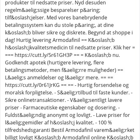
produkter til nedsatte priser. Nyd desuden
regelm&aelig;ssige besparelser p&aring;
tilf&oslash;jelser. Med vores banebrydende
betalingssystem kan du stole p&aring;, at dine
k&oslash;b bliver sikre og diskrete. Begynd at shoppe i
dag! Hurtig levering Armodafinil == K&oslash;b
h&oslash;jkvalitetsmedicin til nedsatte priser. Klik her =
=== https://cutt.ly/5r61GH3P == = K&oslash;b nu.
Godkendt apotek (hurtigere levering, flere
betalingsmetoder, men f&aelig;rre muligheder) ==
L&aelig;s anmeldelser og l&aelig;r mere. == ==
https://cutt.ly/0r61JrKG == == - Hurtig forsendelse og
moralsk forpligtelse. - S&aelig;rtilbud til faste kunder. -
Sikre onlinetransaktioner. - V&aelig;sentligt lavere
priser - Farmaceutiske egenskaber og dosering. -
Fuldst&aelig;ndig anonymt og lovligt. - Lave priser for
l&aelig;gemidler af h&oslash;j kvalitet. - 100 %
tilfredshedsgaranti Bestil Armodafinil varem&aelig;rket
billigt lovligt K&oslash;b Armodafinil online K&oslash;b