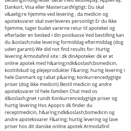
Betalingsmuligheder Betal med Mobilepay, ApplePay,
Dankort, Visa eller MastercardVigtigt: Du skal
v&aelig;re hjemme ved levering , da medicin og
apoteksvarer skal overleveres personligt Er du ikke
hjemme, tager budet varerne retur til apoteket og
efterlader en besked i din postkasse Ved bestilling kan
du &oslash;nske levering formiddag eftermiddag (dog
uden garanti) We did not find results for: Hurtig
levering Armodafinil site : dk dinApoteker dk er et
online apotek med h&aring;ndk&oslash;bsmedicin,
kosttilskud og plejeprodukter F&aring; hurtig levering i
hele Danmark og rabat p&aring; konkurrencedygtige
priser (dog ikke medicin) Bestil medicin og andre
apoteksvarer til hele familien Chat med os
d&oslash;gnet rundt Konkurrencedygtige priser og
hurtig levering Hos Apopro dk finder du
receptmedicin, h&aring;ndk&oslash;bsmedicin og
andre apoteksvarer F&aring; hurtig levering og lave
priser hos dit danske online apotek Armodafinil