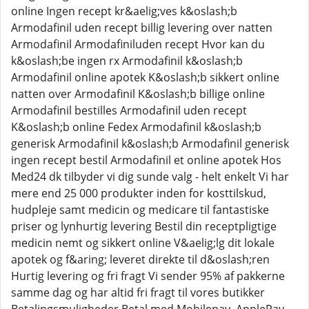
online Ingen recept kr&aelig;ves k&oslash;b
Armodafinil uden recept billig levering over natten
Armodafinil Armodafiniluden recept Hvor kan du
k&oslash;be ingen rx Armodafinil k&oslash;b
Armodafinil online apotek K&oslash;b sikkert online
natten over Armodafinil K&oslash;b billige online
Armodafinil bestilles Armodafinil uden recept
K&oslash;b online Fedex Armodafinil k&oslash;b
generisk Armodafinil k&oslash;b Armodafinil generisk
ingen recept bestil Armodafinil et online apotek Hos
Med24 dk tilbyder vi dig sunde valg - helt enkelt Vi har
mere end 25 000 produkter inden for kosttilskud,
hudpleje samt medicin og medicare til fantastiske
priser og lynhurtig levering Bestil din receptpligtige
medicin nemt og sikkert online V&aelig;lg dit lokale
apotek og f&aring; leveret direkte til d&oslash;ren
Hurtig levering og fri fragt Vi sender 95% af pakkerne
samme dag og har altid fri fragt til vores butikker