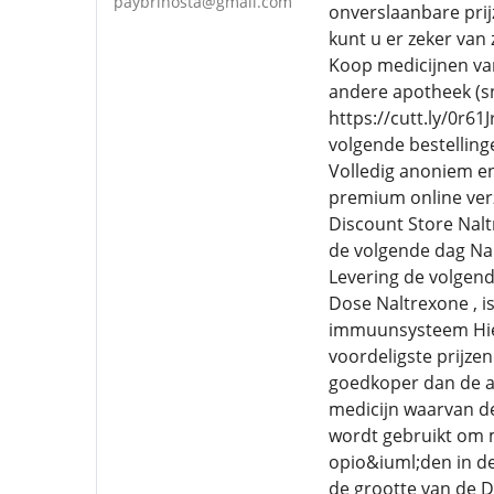
paybrinosta@gmail.com
onverslaanbare prij
kunt u er zeker van 
Koop medicijnen van
andere apotheek (sn
https://cutt.ly/0r61
volgende bestelling
Volledig anoniem en
premium online ver
Discount Store Nal
de volgende dag Nal
Levering de volgen
Dose Naltrexone , i
immuunsysteem Hier
voordeligste prijze
goedkoper dan de a
medicijn waarvan de
wordt gebruikt om m
opio&iuml;den in de
de grootte van de 