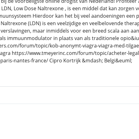
 de voordeligste online drogist van Nederland! Profiteer 
 LDN, Low Dose Naltrexone , is een middel dat kan zorgen v
muunsysteem Hierdoor kan het bij veel aandoeningen een po
altrexone (LDN) is een veelzijdige en veelbelovende therap
 verslavingen, maar inmiddels voor een breed scala aan aa
 als immuunmodulator in plaats van als traditionele opio&i
ers.com/forum/topic/kob-anonymt-viagra-viagra-med-tilgaen
agra https://www.tmeyerinc.com/forum/topic/acheter-legale
paris-nantes-france/ Cipro Kortrijk &mdash; Belgi&euml;