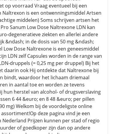
t op voorraad Vraag eventueel bij een
en Naltrexon is een ontwenningsmiddel Artsen
eachtige middelen) Soms schrijven artsen het
drag Pro Sanum Low Dose Naltrexone LDN kan
ro-degeneratieve ziekten en allerlei andere
jk &ndash; in de dosis van 50 mg &ndash;
el Low Dose Naltrexone is een geneesmiddel
ijn LDN zelf Capsules worden in de range van
LDN-druppels (= 0,25 mg per druppel) Bij het
met daarin ook Hij ontdekte dat Naltrexone bij
en bindt, waardoor het lichaam driemaal
en in aantal toe en worden ze tevens
 hun herstel van alcohol- of drugsverslaving
ssen 6 44 &euro; en 8 48 &euro; per pillen
f 90 mg) Welkom bij de voordeligste online
s assortiment!Op deze pagina vind je een
n Nederland Prijzen kunnen per stad of regio
 duurder of goedkoper zijn dan op andere