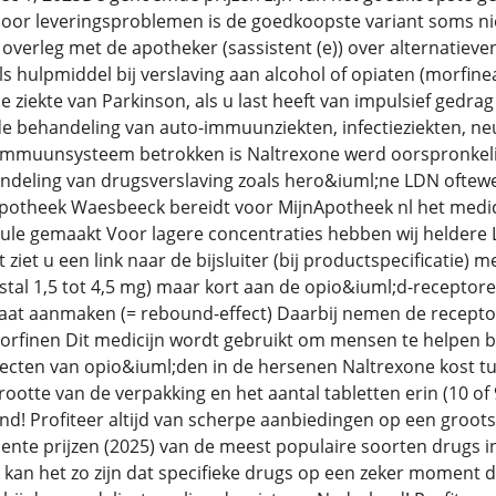
oor leveringsproblemen is de goedkoopste variant soms nie
overleg met de apotheker (sassistent (e)) over alternatiev
als hulpmiddel bij verslaving aan alcohol of opiaten (morfin
j de ziekte van Parkinson, als u last heeft van impulsief ge
de behandeling van auto-immuunziekten, infectieziekten, neu
t immuunsysteem betrokken is Naltrexone werd oorspronkeli
andeling van drugsverslaving zoals hero&iuml;ne LDN oftew
potheek Waesbeeck bereidt voor MijnApotheek nl het medic
sule gemaakt Voor lagere concentraties hebben wij heldere 
ziet u een link naar de bijsluiter (bij productspecificatie) 
stal 1,5 tot 4,5 mg) maar kort aan de opio&iuml;d-receptor
aat aanmaken (= rebound-effect) Daarbij nemen de receptor
orfinen Dit medicijn wordt gebruikt om mensen te helpen bij
fecten van opio&iuml;den in de hersenen Naltrexone kost tu
rootte van de verpakking en het aantal tabletten erin (10 o
nd! Profiteer altijd van scherpe aanbiedingen op een groot
cente prijzen (2025) van de meest populaire soorten drugs i
ok kan het zo zijn dat specifieke drugs op een zeker moment