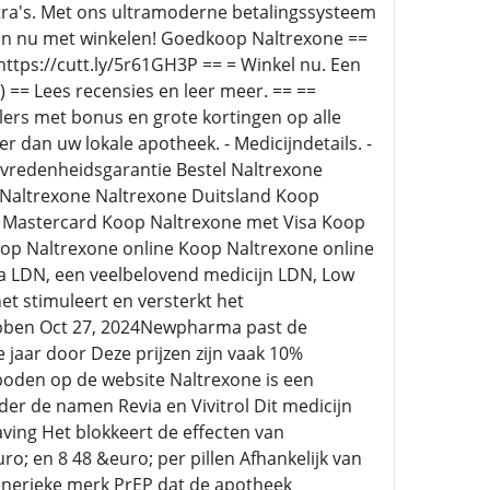
tra's. Met ons ultramoderne betalingssysteem
 Begin nu met winkelen! Goedkoop Naltrexone ==
https://cutt.ly/5r61GH3P == = Winkel nu. Een
 == Lees recensies en leer meer. == ==
elers met bonus en grote kortingen op alle
 dan uw lokale apotheek. - Medicijndetails. -
evredenheidsgarantie Bestel Naltrexone
Naltrexone Naltrexone Duitsland Koop
e Mastercard Koop Naltrexone met Visa Koop
oop Naltrexone online Koop Naltrexone online
a LDN, een veelbelovend medicijn LDN, Low
et stimuleert en versterkt het
ebben Oct 27, 2024Newpharma past de
 jaar door Deze prijzen zijn vaak 10%
oden op de website Naltrexone is een
er de namen Revia en Vivitrol Dit medicijn
ving Het blokkeert de effecten van
o; en 8 48 &euro; per pillen Afhankelijk van
enerieke merk PrEP dat de apotheek