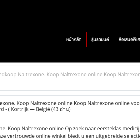
หน้าหลัก
รุ่นรถยนต์
ข้อเสนอพิเ
dkoop Naltrexone. Koop Naltrexone online Koop Naltrexon
xone. Koop Naltrexone online Koop Naltrexone online voo
 - ( Kortrijk — België
(43 อ่าน)
. Koop Naltrexone online Op zoek naar eersteklas medicijn
nze vertrouwde online winkel biedt u een uitgebreide selec