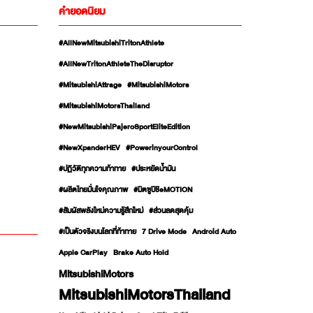
คำยอดนิยม
#AllNewMitsubishiTritonAthlete
#AllNewTritonAthleteTheDisruptor
#MitsubishiAttrage
#MitsubishiMotors
#MitsubishiMotorsThailand
#NewMitsubishiPajeroSportEliteEdition
#NewXpanderHEV
#PowerinyourControl
#ปฏิวัติทุกความท้าทาย
#ประหยัดน้ำมัน
#ผลิตไทยมั่นใจคุณภาพ
#มิตซูบิชิeMOTION
#สัมผัสพลังใหม่ความรู้สึกใหม่
#ส่วนลดสุดคุ้ม
#เป็นตัวจริงบนโลกที่ท้าทาย
7 Drive Mode
Android Auto
Apple CarPlay
Brake Auto Hold
MitsubishiMotors
MitsubishiMotorsThailand