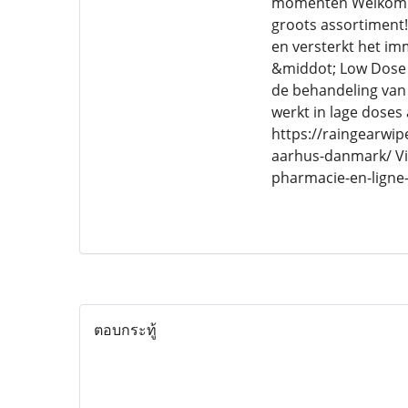
momenten Welkom bij
groots assortiment!
en versterkt het im
&middot; Low Dose N
de behandeling van
werkt in lage doses
https://raingearwip
aarhus-danmark/ Vi
pharmacie-en-ligne-
ตอบกระทู้