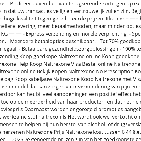
zen. Profiteer bovendien van terugkerende kortingen op ex
zijn dat uw transacties veilig en vertrouwelijk zullen zijn.
 hoge kwaliteit tegen gereduceerde prijzen. Klik hier = === 
ellere levering, meer betaalmethoden, maar minder opties)
JrKG == == - Express verzending en morele verplichting. - Sp
en. - Meerdere betaalopties beschikbaar. - Tot 70% goedkoper
 legaal. - Betaalbare gezondheidszorgoplossingen - 100% t
zending Koop goedkope Naltrexone online Koop goedkope 
trexone Help Koop Naltrexone Visa Bestel online Naltrexon
trexone online Bekijk Kopen Naltrexone No Prescription K
de dag Koop kabeljauw Naltrexone Koop Naltrexone met Vis
s een middel dat kan zorgen voor vermindering van pijn en h
door kan het bij veel aandoeningen een positief effect h
n toe op de meerderheid van haar producten, en dat het hele
dviesprijs Daarnaast worden er geregeld promoties aangeb
 werkzame stof naltrexon is Het wordt ook wel verkocht ond
ensen te helpen bij hun herstel van alcohol- of drugsversla
 hersenen Naltrexone Prijs Naltrexone kost tussen 6 44 &eur
Dec 1, 2025De genoemde prijzen zijn van het goedkoopste g