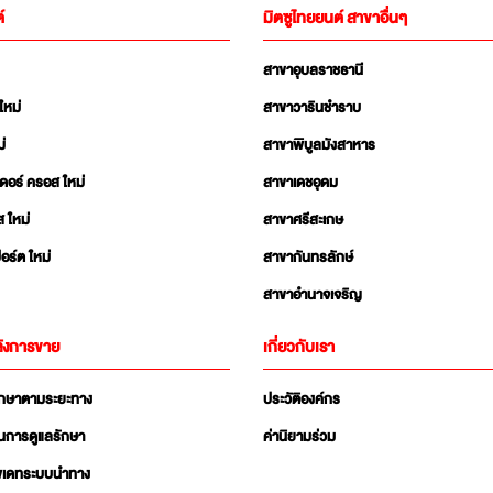
์
มิตซูไทยยนต์ สาขาอื่นๆ
สาขาอุบลราชธานี
ใหม่
สาขาวารินชำราบ
่
สาขาพิบูลมังสาหาร
เดอร์ ครอส ใหม่
สาขาเดชอุดม
ส ใหม่
สาขาศรีสะเกษ
อร์ต ใหม่
สาขากันทรลักษ์
สาขาอำนาจเจริญ
ังการขาย
เกี่ยวกับเรา
ักษาตามระยะทาง
ประวัติองค์กร
นการดูแลรักษา
ค่านิยามร่วม
ัพเดทระบบนำทาง