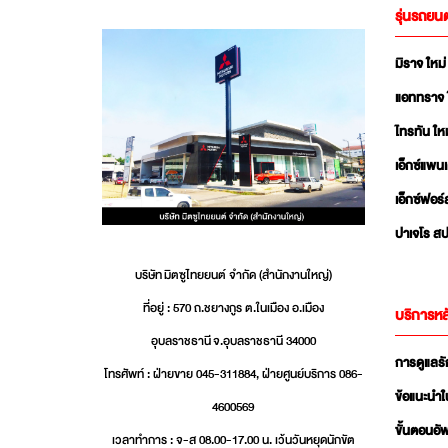
รุ่นรถยนต
มิราจ ใหม่
แอททราจ 
ไทรทัน ใหม
เอ็กซ์แพน
เอ็กซ์ฟอร์
ปาเจโร สป
บริษัท มิตซูไทยยนต์ จำกัด (สำนักงานใหญ่)
ที่อยู่ : 570 ถ.ชยางกูร ต.ในเมือง อ.เมือง
บริการหล
อุบลราชธานี จ.อุบลราชธานี 34000
การดูแลร
โทรศัพท์ : ฝ่ายขาย 045-311884, ฝ่ายศูนย์บริการ 086-
ข้อแนะนำใ
4600569
ขั้นตอนอ
เวลาทำการ : จ-ส 08.00-17.00 น. เว้นวันหยุดนักขัต