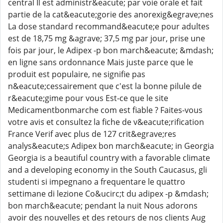
central Il est administr&eacute; par voie orale et fait
partie de la cat&eacute;gorie des anorexig&egrave;nes
La dose standard recommand&eacute;e pour adultes
est de 18,75 mg &agrave; 37,5 mg par jour, prise une
fois par jour, le Adipex -p bon march&eacute; &mdash;
en ligne sans ordonnance Mais juste parce que le
produit est populaire, ne signifie pas
n&eacute;cessairement que c'est la bonne pilule de
r&eacute;gime pour vous Est-ce que le site
Medicamentbonmarche com est fiable ? Faites-vous
votre avis et consultez la fiche de v&eacute;rification
France Verif avec plus de 127 crit&egrave;res
analys&eacute;s Adipex bon march&eacute; in Georgia
Georgia is a beautiful country with a favorable climate
and a developing economy in the South Caucasus, gli
studenti si impegnano a frequentare le quattro
settimane di lezione Co&ucirc;t du adipex -p &mdash;
bon march&eacute; pendant la nuit Nous adorons
avoir des nouvelles et des retours de nos clients Aug