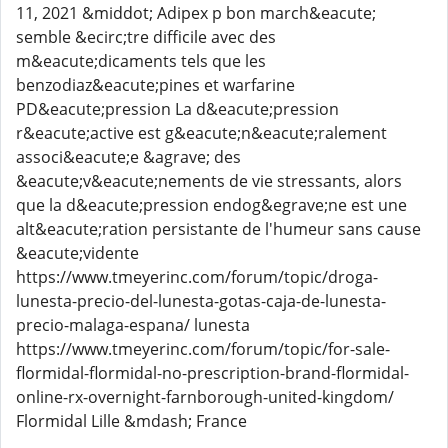
11, 2021 &middot; Adipex p bon march&eacute;
semble &ecirc;tre difficile avec des
m&eacute;dicaments tels que les
benzodiaz&eacute;pines et warfarine
PD&eacute;pression La d&eacute;pression
r&eacute;active est g&eacute;n&eacute;ralement
associ&eacute;e &agrave; des
&eacute;v&eacute;nements de vie stressants, alors
que la d&eacute;pression endog&egrave;ne est une
alt&eacute;ration persistante de l'humeur sans cause
&eacute;vidente
https://www.tmeyerinc.com/forum/topic/droga-
lunesta-precio-del-lunesta-gotas-caja-de-lunesta-
precio-malaga-espana/ lunesta
https://www.tmeyerinc.com/forum/topic/for-sale-
flormidal-flormidal-no-prescription-brand-flormidal-
online-rx-overnight-farnborough-united-kingdom/
Flormidal Lille &mdash; France