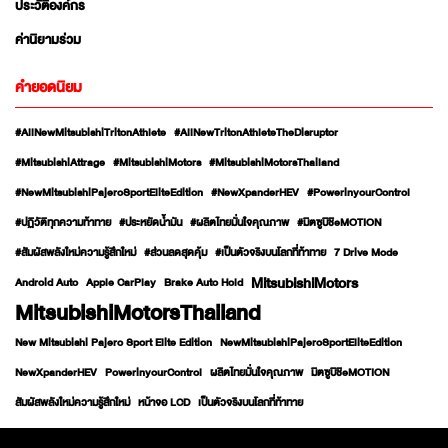
ประวัติองค์กร
ค่านิยามร่วม
คำยอดนิยม
#AllNewMitsubishiTritonAthlete
#AllNewTritonAthleteTheDisruptor
#MitsubishiAttrage
#MitsubishiMotors
#MitsubishiMotorsThailand
#NewMitsubishiPajeroSportEliteEdition
#NewXpanderHEV
#PowerinyourControl
#ปฏิวัติทุกความท้าทาย
#ประหยัดน้ำมัน
#ผลิตไทยมั่นใจคุณภาพ
#มิตซูบิชิeMOTION
#สัมผัสพลังใหม่ความรู้สึกใหม่
#ส่วนลดสุดคุ้ม
#เป็นตัวจริงบนโลกที่ท้าทาย
7 Drive Mode
MitsubishiMotors
Android Auto
Apple CarPlay
Brake Auto Hold
MitsubishiMotorsThailand
New Mitsubishi Pajero Sport Elite Edition
NewMitsubishiPajeroSportEliteEdition
NewXpanderHEV
PowerinyourControl
ผลิตไทยมั่นใจคุณภาพ
มิตซูบิชิeMOTION
สัมผัสพลังใหม่ความรู้สึกใหม่
หน้าจอ LCD
เป็นตัวจริงบนโลกที่ท้าทาย