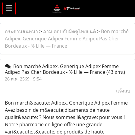
กระดานสนทนา
>
ถาม-ตอบกับมิตซูไทยยนต์
>
Bon marché
Adipex. Generique Adipex Femme Adipex Pas Cher
Bordeaux - % Lille — France
Bon marché Adipex. Generique Adipex Femme
Adipex Pas Cher Bordeaux - % Lille — France
(43 อ่าน)
26 พ.ค. 2569 15:54
แจ้งลบ
Bon march&eacute; Adipex. Generique Adipex Femme
Avez besoin de m&eacute;dicaments de haute
qualit&eacute; ? Nous sommes l&agrave; pour vous !
Notre pharmacie en ligne offre une grande
vari&eacute;t&eacute; de produits de haute