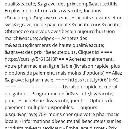
qualit&eacute; &agrave; des prix comp&eacute;titifs.
En plus, nous offrons des r&eacute;ductions
r&eacute;guli&egrave;res sur les achats suivants et un
syst&egrave;me de paiement s&eacute;curis&eacute;.
Obtenez ce que vous avez besoin aujourd'hui ! Bon
march&eacute; Adipex == Achetez des
m&eacute;dicaments de haute qualit&eacute;
&agrave; des prix r&eacute;duits. Cliquez ici = ===
https://cutt.ly/5r61GH3P == = Achetez maintenant.
Votre pharmacie en ligne fiable (livraison rapide, plus
d'options de paiement, mais moins d'options) == Allez
&agrave; la pharmacie. == == https://cutt.ly/0r61JrKG
== == ----------------------------- - Livraison rapide et moral
obligation. - Programme de fid&eacute;lit&eacute;
pour les acheteurs fr&eacute;quents. - Options de
paiement multiples disponibles. - Toujours
jusqu'&agrave; 70% moins cher que votre pharmacie
locale. - Informations d&eacute;taill&eacute;es sur les
produits m&eacute;dicaux - Emballage discret - Prix