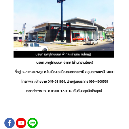
บริษัท มิตซูไทยยนต์ จำกัด (สำนักงานใหญ่)
ที่อยู่ : 570 ถ.ชยางกูร ต.ในเมือง อ.เมืองอุบลราชธานี จ.อุบลราชธานี 34000
โทรศัพท์ : ฝ่ายขาย 045-311884, ฝ่ายศูนย์บริการ 086-4600569
เวลาทำการ : จ-ส 08.00-17.00 น. เว้นวันหยุดนักขัตฤกษ์