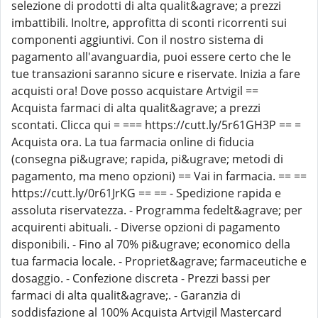
selezione di prodotti di alta qualit&agrave; a prezzi
imbattibili. Inoltre, approfitta di sconti ricorrenti sui
componenti aggiuntivi. Con il nostro sistema di
pagamento all'avanguardia, puoi essere certo che le
tue transazioni saranno sicure e riservate. Inizia a fare
acquisti ora! Dove posso acquistare Artvigil ==
Acquista farmaci di alta qualit&agrave; a prezzi
scontati. Clicca qui = === https://cutt.ly/5r61GH3P == =
Acquista ora. La tua farmacia online di fiducia
(consegna pi&ugrave; rapida, pi&ugrave; metodi di
pagamento, ma meno opzioni) == Vai in farmacia. == ==
https://cutt.ly/0r61JrKG == == - Spedizione rapida e
assoluta riservatezza. - Programma fedelt&agrave; per
acquirenti abituali. - Diverse opzioni di pagamento
disponibili. - Fino al 70% pi&ugrave; economico della
tua farmacia locale. - Propriet&agrave; farmaceutiche e
dosaggio. - Confezione discreta - Prezzi bassi per
farmaci di alta qualit&agrave;. - Garanzia di
soddisfazione al 100% Acquista Artvigil Mastercard