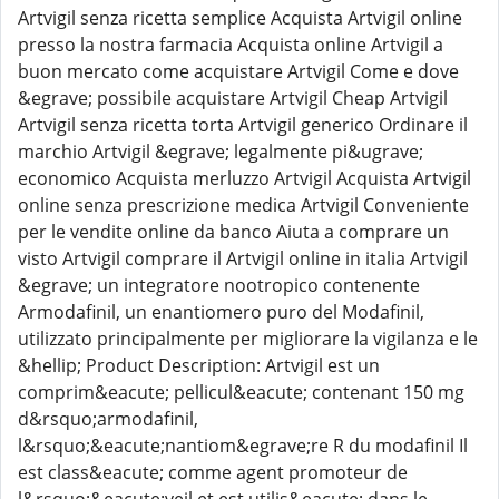
Artvigil senza ricetta semplice Acquista Artvigil online
presso la nostra farmacia Acquista online Artvigil a
buon mercato come acquistare Artvigil Come e dove
&egrave; possibile acquistare Artvigil Cheap Artvigil
Artvigil senza ricetta torta Artvigil generico Ordinare il
marchio Artvigil &egrave; legalmente pi&ugrave;
economico Acquista merluzzo Artvigil Acquista Artvigil
online senza prescrizione medica Artvigil Conveniente
per le vendite online da banco Aiuta a comprare un
visto Artvigil comprare il Artvigil online in italia Artvigil
&egrave; un integratore nootropico contenente
Armodafinil, un enantiomero puro del Modafinil,
utilizzato principalmente per migliorare la vigilanza e le
&hellip; Product Description: Artvigil est un
comprim&eacute; pellicul&eacute; contenant 150 mg
d&rsquo;armodafinil,
l&rsquo;&eacute;nantiom&egrave;re R du modafinil Il
est class&eacute; comme agent promoteur de