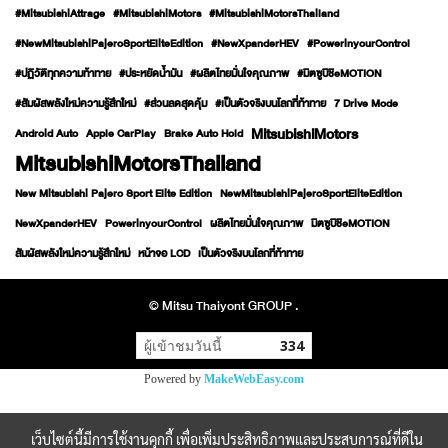
#MitsubishiAttrage
#MitsubishiMotors
#MitsubishiMotorsThailand
#NewMitsubishiPajeroSportEliteEdition
#NewXpanderHEV
#PowerinyourControl
#ปฏิวัติทุกความท้าทาย
#ประหยัดน้ำมัน
#ผลิตไทยมั่นใจคุณภาพ
#มิตซูบิชิeMOTION
#สัมผัสพลังใหม่ความรู้สึกใหม่
#ส่วนลดสุดคุ้ม
#เป็นตัวจริงบนโลกที่ท้าทาย
7 Drive Mode
MitsubishiMotors
Android Auto
Apple CarPlay
Brake Auto Hold
MitsubishiMotorsThailand
New Mitsubishi Pajero Sport Elite Edition
NewMitsubishiPajeroSportEliteEdition
NewXpanderHEV
PowerinyourControl
ผลิตไทยมั่นใจคุณภาพ
มิตซูบิชิeMOTION
สัมผัสพลังใหม่ความรู้สึกใหม่
หน้าจอ LCD
เป็นตัวจริงบนโลกที่ท้าทาย
© Mitsu Thaiyont GROUP .
ผู้เข้าชมวันนี้
334
Powered by
MakeWebEasy.com
เว็บไซต์นี้มีการใช้งานคุกกี้ เพื่อเพิ่มประสิทธิภาพและประสบการณ์ที่ดีใน