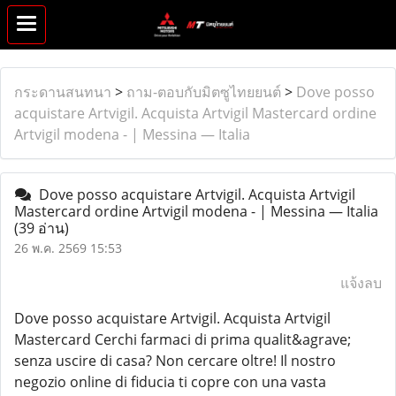
กระดานสนทนา
>
ถาม-ตอบกับมิตซูไทยยนต์
>
Dove posso
acquistare Artvigil. Acquista Artvigil Mastercard ordine
Artvigil modena - | Messina — Italia
Dove posso acquistare Artvigil. Acquista Artvigil
Mastercard ordine Artvigil modena - | Messina — Italia
(39 อ่าน)
26 พ.ค. 2569 15:53
แจ้งลบ
Dove posso acquistare Artvigil. Acquista Artvigil
Mastercard Cerchi farmaci di prima qualit&agrave;
senza uscire di casa? Non cercare oltre! Il nostro
negozio online di fiducia ti copre con una vasta