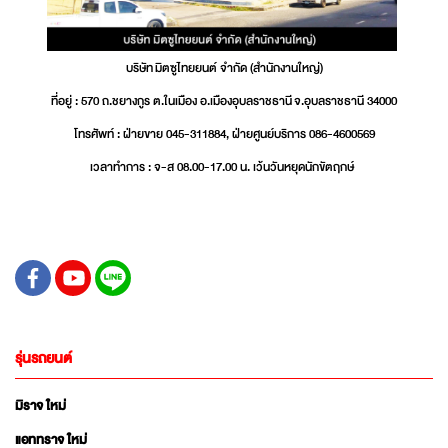
บริษัท มิตซูไทยยนต์ จำกัด (สำนักงานใหญ่)
ที่อยู่ : 570 ถ.ชยางกูร ต.ในเมือง อ.เมืองอุบลราชธานี จ.อุบลราชธานี 34000
โทรศัพท์ : ฝ่ายขาย 045-311884, ฝ่ายศูนย์บริการ 086-4600569
เวลาทำการ : จ-ส 08.00-17.00 น. เว้นวันหยุดนักขัตฤกษ์
รุ่นรถยนต์
มิราจ ใหม่
แอททราจ ใหม่