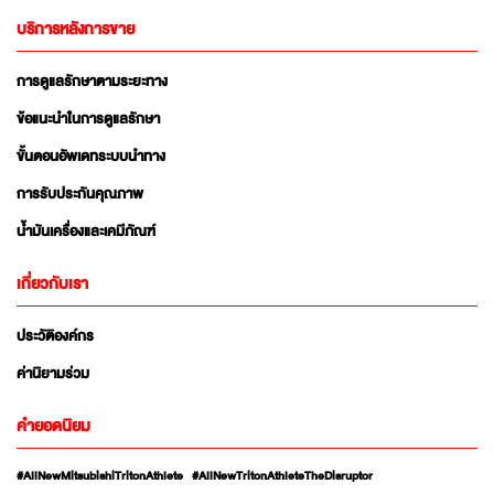
บริการหลังการขาย
การดูแลรักษาตามระยะทาง
ข้อแนะนำในการดูแลรักษา
ขั้นตอนอัพเดทระบบนำทาง
การรับประกันคุณภาพ
น้ำมันเครื่องและเคมีภัณฑ์
เกี่ยวกับเรา
ประวัติองค์กร
ค่านิยามร่วม
คำยอดนิยม
#AllNewMitsubishiTritonAthlete
#AllNewTritonAthleteTheDisruptor