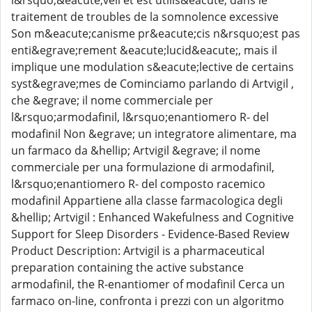
l&rsquo;&eacute;veil et est utilis&eacute; dans le
traitement de troubles de la somnolence excessive
Son m&eacute;canisme pr&eacute;cis n&rsquo;est pas
enti&egrave;rement &eacute;lucid&eacute;, mais il
implique une modulation s&eacute;lective de certains
syst&egrave;mes de Cominciamo parlando di Artvigil ,
che &egrave; il nome commerciale per
l&rsquo;armodafinil, l&rsquo;enantiomero R- del
modafinil Non &egrave; un integratore alimentare, ma
un farmaco da &hellip; Artvigil &egrave; il nome
commerciale per una formulazione di armodafinil,
l&rsquo;enantiomero R- del composto racemico
modafinil Appartiene alla classe farmacologica degli
&hellip; Artvigil : Enhanced Wakefulness and Cognitive
Support for Sleep Disorders - Evidence-Based Review
Product Description: Artvigil is a pharmaceutical
preparation containing the active substance
armodafinil, the R-enantiomer of modafinil Cerca un
farmaco on-line, confronta i prezzi con un algoritmo