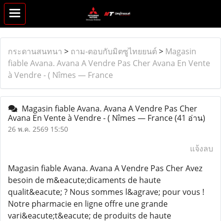
กระดานสนทนา
>
ถาม-ตอบกับมิตซูไทยยนต์
>
Magasin
fiable Avana. Avana A Vendre Pas Cher Avana En Vente
à Vendre - ( Nîmes — France
Magasin fiable Avana. Avana A Vendre Pas Cher
Avana En Vente à Vendre - ( Nîmes — France
(41 อ่าน)
26 พ.ค. 2569 15:50
แจ้งลบ
Magasin fiable Avana. Avana A Vendre Pas Cher Avez
besoin de m&eacute;dicaments de haute
qualit&eacute; ? Nous sommes l&agrave; pour vous !
Notre pharmacie en ligne offre une grande
vari&eacute;t&eacute; de produits de haute