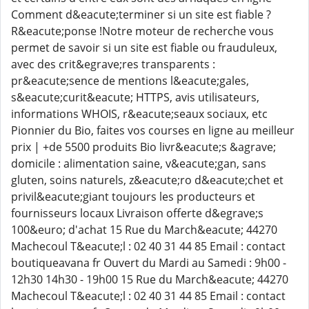
Comment d&eacute;terminer si un site est fiable ?
R&eacute;ponse !Notre moteur de recherche vous
permet de savoir si un site est fiable ou frauduleux,
avec des crit&egrave;res transparents :
pr&eacute;sence de mentions l&eacute;gales,
s&eacute;curit&eacute; HTTPS, avis utilisateurs,
informations WHOIS, r&eacute;seaux sociaux, etc
Pionnier du Bio, faites vos courses en ligne au meilleur
prix | +de 5500 produits Bio livr&eacute;s &agrave;
domicile : alimentation saine, v&eacute;gan, sans
gluten, soins naturels, z&eacute;ro d&eacute;chet et
privil&eacute;giant toujours les producteurs et
fournisseurs locaux Livraison offerte d&egrave;s
100&euro; d'achat 15 Rue du March&eacute; 44270
Machecoul T&eacute;l : 02 40 31 44 85 Email : contact
boutiqueavana fr Ouvert du Mardi au Samedi : 9h00 -
12h30 14h30 - 19h00 15 Rue du March&eacute; 44270
Machecoul T&eacute;l : 02 40 31 44 85 Email : contact