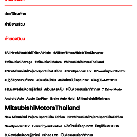
ประวัติองค์กร
ค่านิยามร่วม
คำยอดนิยม
#AllNewMitsubishiTritonAthlete
#AllNewTritonAthleteTheDisruptor
#MitsubishiAttrage
#MitsubishiMotors
#MitsubishiMotorsThailand
#NewMitsubishiPajeroSportEliteEdition
#NewXpanderHEV
#PowerinyourControl
#ปฏิวัติทุกความท้าทาย
#ประหยัดน้ำมัน
#ผลิตไทยมั่นใจคุณภาพ
#มิตซูบิชิeMOTION
#สัมผัสพลังใหม่ความรู้สึกใหม่
#ส่วนลดสุดคุ้ม
#เป็นตัวจริงบนโลกที่ท้าทาย
7 Drive Mode
MitsubishiMotors
Android Auto
Apple CarPlay
Brake Auto Hold
MitsubishiMotorsThailand
New Mitsubishi Pajero Sport Elite Edition
NewMitsubishiPajeroSportEliteEdition
NewXpanderHEV
PowerinyourControl
ผลิตไทยมั่นใจคุณภาพ
มิตซูบิชิeMOTION
สัมผัสพลังใหม่ความรู้สึกใหม่
หน้าจอ LCD
เป็นตัวจริงบนโลกที่ท้าทาย