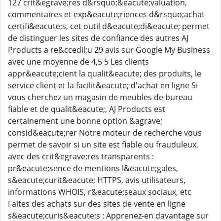
127 crit&egrave;res d&rsquo;&eacute;valuation,
commentaires et exp&eacute;riences d&rsquo;achat
certifi&eacute;s, cet outil d&eacute;di&eacute; permet
de distinguer les sites de confiance des autres AJ
Products a re&ccedil;u 29 avis sur Google My Business
avec une moyenne de 4,5 5 Les clients
appr&eacute;cient la qualit&eacute; des produits, le
service client et la facilit&eacute; d'achat en ligne Si
vous cherchez un magasin de meubles de bureau
fiable et de qualit&eacute;, AJ Products est
certainement une bonne option &agrave;
consid&eacute;rer Notre moteur de recherche vous
permet de savoir si un site est fiable ou frauduleux,
avec des crit&egrave;res transparents :
pr&eacute;sence de mentions l&eacute;gales,
s&eacute;curit&eacute; HTTPS, avis utilisateurs,
informations WHOIS, r&eacute;seaux sociaux, etc
Faites des achats sur des sites de vente en ligne
s&eacute;curis&eacute;s : Apprenez-en davantage sur