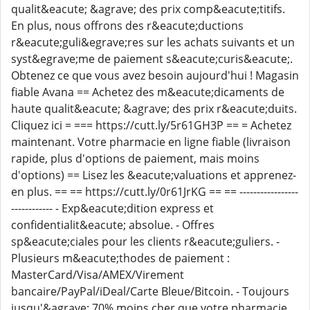
qualit&eacute; &agrave; des prix comp&eacute;titifs.
En plus, nous offrons des r&eacute;ductions
r&eacute;guli&egrave;res sur les achats suivants et un
syst&egrave;me de paiement s&eacute;curis&eacute;.
Obtenez ce que vous avez besoin aujourd'hui ! Magasin
fiable Avana == Achetez des m&eacute;dicaments de
haute qualit&eacute; &agrave; des prix r&eacute;duits.
Cliquez ici = === https://cutt.ly/5r61GH3P == = Achetez
maintenant. Votre pharmacie en ligne fiable (livraison
rapide, plus d'options de paiement, mais moins
d'options) == Lisez les &eacute;valuations et apprenez-
en plus. == == https://cutt.ly/0r61JrKG == == -----------------
------------ - Exp&eacute;dition express et
confidentialit&eacute; absolue. - Offres
sp&eacute;ciales pour les clients r&eacute;guliers. -
Plusieurs m&eacute;thodes de paiement :
MasterCard/Visa/AMEX/Virement
bancaire/PayPal/iDeal/Carte Bleue/Bitcoin. - Toujours
jusqu'&agrave; 70% moins cher que votre pharmacie