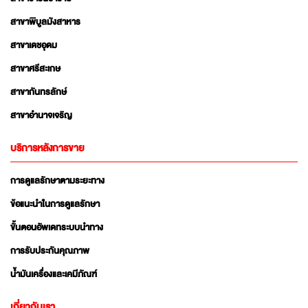
สาขาพิบูลมังสาหาร
สาขาเดชอุดม
สาขาศรีสะเกษ
สาขากันทรลักษ์
สาขาอำนาจเจริญ
บริการหลังการขาย
การดูแลรักษาตามระยะทาง
ข้อแนะนำในการดูแลรักษา
ขั้นตอนอัพเดทระบบนำทาง
การรับประกันคุณภาพ
น้ำมันเครื่องและเคมีภัณฑ์
เกี่ยวกับเรา