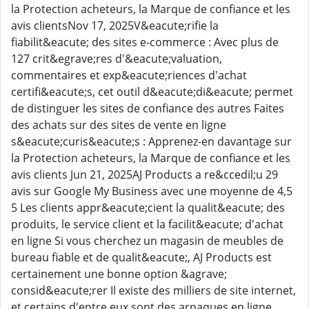
la Protection acheteurs, la Marque de confiance et les
avis clientsNov 17, 2025V&eacute;rifie la
fiabilit&eacute; des sites e-commerce : Avec plus de
127 crit&egrave;res d'&eacute;valuation,
commentaires et exp&eacute;riences d'achat
certifi&eacute;s, cet outil d&eacute;di&eacute; permet
de distinguer les sites de confiance des autres Faites
des achats sur des sites de vente en ligne
s&eacute;curis&eacute;s : Apprenez-en davantage sur
la Protection acheteurs, la Marque de confiance et les
avis clients Jun 21, 2025AJ Products a re&ccedil;u 29
avis sur Google My Business avec une moyenne de 4,5
5 Les clients appr&eacute;cient la qualit&eacute; des
produits, le service client et la facilit&eacute; d'achat
en ligne Si vous cherchez un magasin de meubles de
bureau fiable et de qualit&eacute;, AJ Products est
certainement une bonne option &agrave;
consid&eacute;rer Il existe des milliers de site internet,
et certains d'entre eux sont des arnaques en ligne