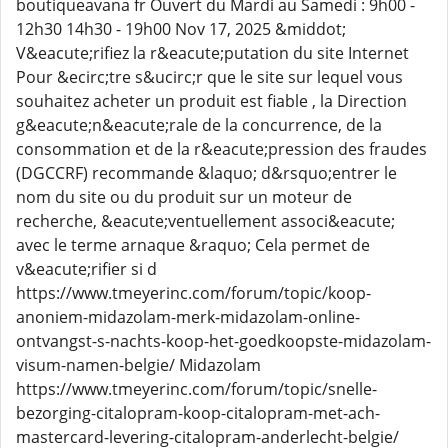
boutiqueavana fr Ouvert du Mardi au Samedi : 9h00 -
12h30 14h30 - 19h00 Nov 17, 2025 &middot;
V&eacute;rifiez la r&eacute;putation du site Internet
Pour &ecirc;tre s&ucirc;r que le site sur lequel vous
souhaitez acheter un produit est fiable , la Direction
g&eacute;n&eacute;rale de la concurrence, de la
consommation et de la r&eacute;pression des fraudes
(DGCCRF) recommande &laquo; d&rsquo;entrer le
nom du site ou du produit sur un moteur de
recherche, &eacute;ventuellement associ&eacute;
avec le terme arnaque &raquo; Cela permet de
v&eacute;rifier si d
https://www.tmeyerinc.com/forum/topic/koop-
anoniem-midazolam-merk-midazolam-online-
ontvangst-s-nachts-koop-het-goedkoopste-midazolam-
visum-namen-belgie/ Midazolam
https://www.tmeyerinc.com/forum/topic/snelle-
bezorging-citalopram-koop-citalopram-met-ach-
mastercard-levering-citalopram-anderlecht-belgie/