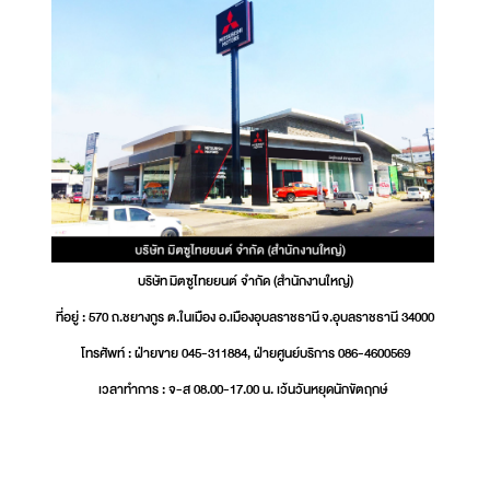
บริษัท มิตซูไทยยนต์ จำกัด (สำนักงานใหญ่)
ที่อยู่ : 570 ถ.ชยางกูร ต.ในเมือง อ.เมืองอุบลราชธานี จ.อุบลราชธานี 34000
โทรศัพท์ : ฝ่ายขาย 045-311884, ฝ่ายศูนย์บริการ 086-4600569
เวลาทำการ : จ-ส 08.00-17.00 น. เว้นวันหยุดนักขัตฤกษ์