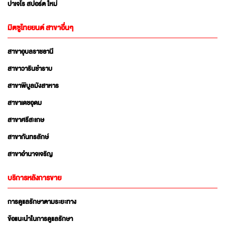
ปาเจโร สปอร์ต ใหม่
มิตซูไทยยนต์ สาขาอื่นๆ
สาขาอุบลราชธานี
สาขาวารินชำราบ
สาขาพิบูลมังสาหาร
สาขาเดชอุดม
สาขาศรีสะเกษ
สาขากันทรลักษ์
สาขาอำนาจเจริญ
บริการหลังการขาย
การดูแลรักษาตามระยะทาง
ข้อแนะนำในการดูแลรักษา