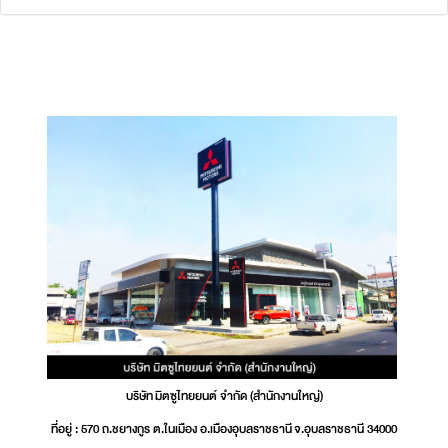
บริษัท มิตซูไทยยนต์ จำกัด (สำนักงานใหญ่)
ที่อยู่ : 570 ถ.ชยางกูร ต.ในเมือง อ.เมืองอุบลราชธานี จ.อุบลราชธานี 34000