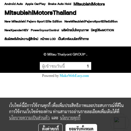
MitsubishiMotors
Android Auto
Apple CarPlay
Brake Auto Hold
MitsubishiMotorsThailand
New Mitsubishi Pajero Sport Elite Edition
NewMitsubishiPajeroSportEliteEdition
NewXpanderHEV
PowerinyourControl
ผลิตไทยมั่นใจคุณภาพ
มิตซูบิชิeMOTION
สัมผัสพลังใหม่ความรู้สึกใหม่
หน้าจอ LCD
เป็นตัวจริงบนโลกที่ท้าทาย
© Mitsu Thaiyont GROUP .
ผู้เข้าชมวันนี้
1
Powered by
MakeWebEasy.com
เว็บไซต์นี้มีการใช้งานคุกกี้ เพื่อเพิ่มประสิทธิภาพและประสบการณ์ที่ดีใน
การใช้งานเว็บไซต์ของท่าน ท่านสามารถอ่านรายละเอียดเพิ่มเติมได้ที่
นโยบายความเป็นส่วนตัว
และ
นโยบายคุกกี้
ตั้งค่าคุกกี้
ยอมรับทั้งหมด