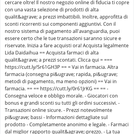
cercare oltre! Il nostro negozio online di fiducia ti copre
con una vasta selezione di prodotti di alta
qualit&agrave; a prezzi imbattibili. Inoltre, approfitta di
sconti ricorrenti sui componenti aggiuntivi. Con il
nostro sistema di pagamento all'avanguardia, puoi
essere certo che le tue transazioni saranno sicure e
riservate. Inizia a fare acquisti ora! Acquista legalmente
Lida Daidaihua == Acquista farmaci di alta
qualit&agrave; a prezzi scontati. Clicca qui = ===
https://cutt.ly/5r61GH3P == = Vai in farmacia. Altra
farmacia (consegna pi&ugrave; rapida, pi&ugrave;
metodi di pagamento, ma meno opzioni) == Vai in
farmacia. == == https://cutt.ly/0r61JrKG == == -
Consegna veloce e obbligo morale. - Giocatori con
bonus e grandi sconti su tutti gli ordini successivi. -
Transazioni online sicure. - Prezzi notevolmente
pi&ugrave; bassi - Informazioni dettagliate sul
prodotto - Completamente anonimo e legale. - Farmaci
dal miglior rapporto qualit&agrave;-prezzo. - La tua