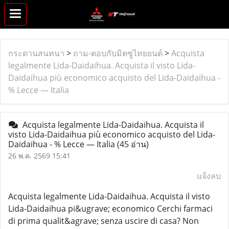
กระดานสนทนา
>
ถาม-ตอบกับมิตซูไทยยนต์
>
Acquista
legalmente Lida-Daidaihua. Acquista il visto Lida-
Daidaihua più economico acquisto del Lida-Daidaihua -
% Lecce — Italia
Acquista legalmente Lida-Daidaihua. Acquista il
visto Lida-Daidaihua più economico acquisto del Lida-
Daidaihua - % Lecce — Italia
(45 อ่าน)
26 พ.ค. 2569 15:41
แจ้งลบ
Acquista legalmente Lida-Daidaihua. Acquista il visto
Lida-Daidaihua pi&ugrave; economico Cerchi farmaci
di prima qualit&agrave; senza uscire di casa? Non