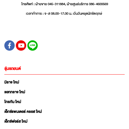
โทรศัพท์ : ฝ่ายขาย 045-311884, ฝ่ายศูนย์บริการ 086-4600569
เวลาทำการ : จ-ส 08.00-17.00 น. เว้นวันหยุดนักขัตฤกษ์
รุ่นรถยนต์
มิราจ ใหม่
แอททราจ ใหม่
ไทรทัน ใหม่
เอ็กซ์แพนเดอร์ ครอส ใหม่
เอ็กซ์ฟอร์ส ใหม่