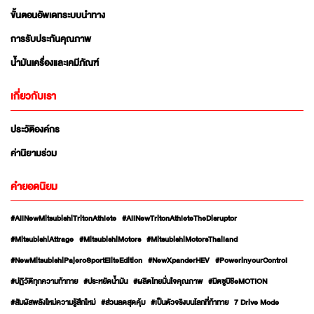
ขั้นตอนอัพเดทระบบนำทาง
การรับประกันคุณภาพ
น้ำมันเครื่องและเคมีภัณฑ์
เกี่ยวกับเรา
ประวัติองค์กร
ค่านิยามร่วม
คำยอดนิยม
#AllNewMitsubishiTritonAthlete
#AllNewTritonAthleteTheDisruptor
#MitsubishiAttrage
#MitsubishiMotors
#MitsubishiMotorsThailand
#NewMitsubishiPajeroSportEliteEdition
#NewXpanderHEV
#PowerinyourControl
#ปฏิวัติทุกความท้าทาย
#ประหยัดน้ำมัน
#ผลิตไทยมั่นใจคุณภาพ
#มิตซูบิชิeMOTION
#สัมผัสพลังใหม่ความรู้สึกใหม่
#ส่วนลดสุดคุ้ม
#เป็นตัวจริงบนโลกที่ท้าทาย
7 Drive Mode