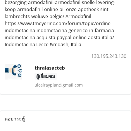
bezorging-armodafinil-armodafinil-snelle-levering-
koop-armodafinil-online-bij-onze-apotheek-sint-
lambrechts-woluwe-belgie/ Armodafinil
https://www.tmeyerinc.com/forum/topic/ordine-
indometacina-indometacina-generico-in-farmacia-
indometacina-acquista-paypal-online-aosta-italia/
Indometacina Lecce &mdash; Italia
130.195.243.130
thralasacteb
ผู้เยี่ยมชม
ulcalrayplan@gmail.com
ตอบกระทู้