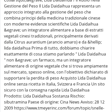
Cos&rsquo;&egrave; Lida Daidaihua ? Il Ruolo nella
Gestione del Peso Il Lida Daidaihua rappresenta un
approccio integrato alla gestione del peso che
combina principi della medicina tradizionale cinese
con moderne evidenze scientifiche Lida Daidaihua
&egrave; un integratore alimentare a base di estratti
vegetali cinesi tradizionali, principalmente derivati
dalla Citrus aurantium (arancio amaro) e da &hellip;
lida daidaihua Prima di tutto, dobbiamo chiarire
esattamente di cosa stiamo parlando " Lida Daidaihua
" non &egrave; un farmaco, ma un integratore
alimentare di origine vegetale che si trova ampiamente
sul mercato, spesso online, con l'obiettivo dichiarato di
supportare la perdita di peso Acquisto Lida Daidaihua
online senza ricetta in Italia, Svizzera e Francia Un sito
sicuro con la consegna rapida Lida Daidaihua
Prodotto: Lida Daidaihua Sostanza Rischio:
sibutramina Paese di origine: Cina News Avviso: 28 12
2009 https://www.tmeyerinc.com/forum/topic/snelle-