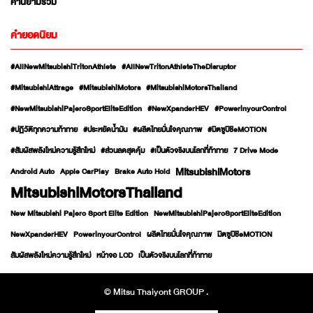
ค่านิยามร่วม
คำยอดนิยม
#AllNewMitsubishiTritonAthlete
#AllNewTritonAthleteTheDisruptor
#MitsubishiAttrage
#MitsubishiMotors
#MitsubishiMotorsThailand
#NewMitsubishiPajeroSportEliteEdition
#NewXpanderHEV
#PowerinyourControl
#ปฏิวัติทุกความท้าทาย
#ประหยัดน้ำมัน
#ผลิตไทยมั่นใจคุณภาพ
#มิตซูบิชิeMOTION
#สัมผัสพลังใหม่ความรู้สึกใหม่
#ส่วนลดสุดคุ้ม
#เป็นตัวจริงบนโลกที่ท้าทาย
7 Drive Mode
MitsubishiMotors
Android Auto
Apple CarPlay
Brake Auto Hold
MitsubishiMotorsThailand
New Mitsubishi Pajero Sport Elite Edition
NewMitsubishiPajeroSportEliteEdition
NewXpanderHEV
PowerinyourControl
ผลิตไทยมั่นใจคุณภาพ
มิตซูบิชิeMOTION
สัมผัสพลังใหม่ความรู้สึกใหม่
หน้าจอ LCD
เป็นตัวจริงบนโลกที่ท้าทาย
© Mitsu Thaiyont GROUP .