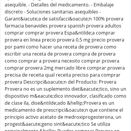
asequible. - Detalles del medicamento. - Embalaje
discreto - Soluciones sanitarias asequibles -
Garant&iacute;a de satisfacci&oacute;n 100% provera
farmacia benavides provera spanish provera adultos
comprar comprar provera Espa&ntilde;a comprar
provera en linea precio provera 0.5 mg precio provera
por pami como hacer una receta de provera como
escribir una receta de provera compra de provera
como comprar a provera necesito comprar provera
comprar provera 2mg mercado libre comprar provera
precisa de receita qual receita preciso para comprar
provera Descripci&oacute;n del Producto: Provera
Provera no es un suplemento diet&eacute;tico, sino un
dispositivo m&eacute;dico innovador, clasificado como
de clase IIa, dise&ntilde;ado &hellip;Provera es un
medicamento de prescripci&oacute;n que contiene el
principio activo acetato de medroxiprogesterona, un
progest&aacute;geno sint&eacute;tico Se utiliza