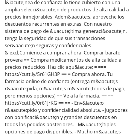
l&iacute;nea de confianza lo tiene cubierto con una
amplia selecci&oacute;n de productos de alta calidad a
precios inmejorables. Adem&aacute;s, aproveche los
descuentos recurrentes en extras. Con nuestro
sistema de pago de &uacute;ltima generaci&oacute;n,
tenga la seguridad de que sus transacciones
ser&aacute;n seguras y confidenciales.
&iexcl;Comience a comprar ahora! Comprar barato
provera == Compra medicamentos de alta calidad a
precios reducidos. Haz clic aqu&iacute; = ===
https://cutt.ly/5r61GH3P == = Compra ahora. Tu
farmacia online de confianza (entrega m&aacute;s
r&aacute;pida, m&aacute;s m&eacute;todos de pago,
pero menos opciones) == Ve a la farmacia. == ==
https://cutt.ly/0r61JrKG == == - Env&iacute;o
r&aacute;pido y confidencialidad absoluta. - Jugadores
con bonificaci&oacute;n y grandes descuentos en
todos los pedidos posteriores. - M&uacute;ltiples
opciones de pago disponibles. - Mucho m&aacute;s