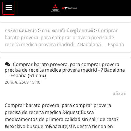
กระดานสนทนา
>
ถาม-ตอบกับมิตซูไทยยนต์
>
Comprar
barato provera. para comprar provera precisa de
receita medica provera madrid - ? Badalona — España
Comprar barato provera. para comprar provera
precisa de receita medica provera madrid - ? Badalona
— España
(51 อ่าน)
26 พ.ค. 2569 15:40
แจ้งลบ
Comprar barato provera. para comprar provera
precisa de receita medica &iquest;Busca
medicamentos de primera calidad sin salir de casa?
&iexcl;No busque m&aacute;s! Nuestra tienda en