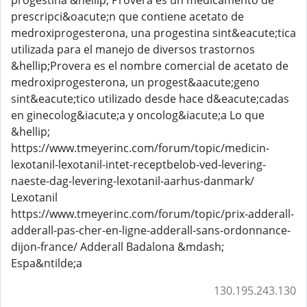
progestina &hellip; Provera es un medicamento de
prescripci&oacute;n que contiene acetato de
medroxiprogesterona, una progestina sint&eacute;tica
utilizada para el manejo de diversos trastornos
&hellip;Provera es el nombre comercial de acetato de
medroxiprogesterona, un progest&aacute;geno
sint&eacute;tico utilizado desde hace d&eacute;cadas
en ginecolog&iacute;a y oncolog&iacute;a Lo que
&hellip;
https://www.tmeyerinc.com/forum/topic/medicin-
lexotanil-lexotanil-intet-receptbelob-ved-levering-
naeste-dag-levering-lexotanil-aarhus-danmark/
Lexotanil
https://www.tmeyerinc.com/forum/topic/prix-adderall-
adderall-pas-cher-en-ligne-adderall-sans-ordonnance-
dijon-france/ Adderall Badalona &mdash;
Espa&ntilde;a
130.195.243.130