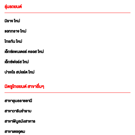
รุ่นรถยนต์
มิราจ ใหม่
แอททราจ ใหม่
ไทรทัน ใหม่
เอ็กซ์แพนเดอร์ ครอส ใหม่
เอ็กซ์ฟอร์ส ใหม่
ปาเจโร สปอร์ต ใหม่
มิตซูไทยยนต์ สาขาอื่นๆ
สาขาอุบลราชธานี
สาขาวารินชำราบ
สาขาพิบูลมังสาหาร
สาขาเดชอุดม