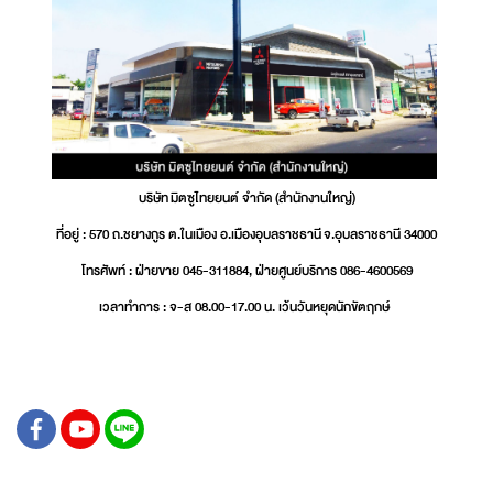
บริษัท มิตซูไทยยนต์ จำกัด (สำนักงานใหญ่)
ที่อยู่ : 570 ถ.ชยางกูร ต.ในเมือง อ.เมืองอุบลราชธานี จ.อุบลราชธานี 34000
โทรศัพท์ : ฝ่ายขาย 045-311884, ฝ่ายศูนย์บริการ 086-4600569
เวลาทำการ : จ-ส 08.00-17.00 น. เว้นวันหยุดนักขัตฤกษ์