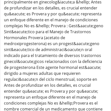
principalmente en ginecolog&iacute;a &hellip; Antes
de profundizar en los detalles, es crucial entender
qu&eacute; es Provera y por qu&eacute; representa
un enfoque diferente en el manejo de condiciones
complejas No es &hellip; Provera : Gest&aacute;geno
Sint&eacute;tico para el Manejo de Trastornos
Hormonales Provera (acetato de
medroxiprogesterona) es un progest&aacute;geno
sint&eacute;tico de administraci&oacute;n oral
indicado para el tratamiento de diversos trastornos
ginecol&oacute;gicos relacionados con la deficiencia
de progesterona Este agente hormonal est&aacute;
dirigido a mujeres adultas que requieren
regulaci&oacute;n del ciclo menstrual, soporte en
Antes de profundizar en los detalles, es crucial
entender qu&eacute; es Provera y por qu&eacute;
representa un enfoque diferente en el manejo de
condiciones complejas No es &hellip;Provera es el
nombre comercial de un medicamento que contiene