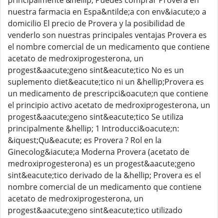
principalmente &hellip; Puedes comprar Provera en
nuestra farmacia en Espa&ntilde;a con env&iacute;o a
domicilio El precio de Provera y la posibilidad de
venderlo son nuestras principales ventajas Provera es
el nombre comercial de un medicamento que contiene
acetato de medroxiprogesterona, un
progest&aacute;geno sint&eacute;tico No es un
suplemento diet&eacute;tico ni un &hellip;Provera es
un medicamento de prescripci&oacute;n que contiene
el principio activo acetato de medroxiprogesterona, un
progest&aacute;geno sint&eacute;tico Se utiliza
principalmente &hellip; 1 Introducci&oacute;n:
&iquest;Qu&eacute; es Provera ? Rol en la
Ginecolog&iacute;a Moderna Provera (acetato de
medroxiprogesterona) es un progest&aacute;geno
sint&eacute;tico derivado de la &hellip; Provera es el
nombre comercial de un medicamento que contiene
acetato de medroxiprogesterona, un
progest&aacute;geno sint&eacute;tico utilizado