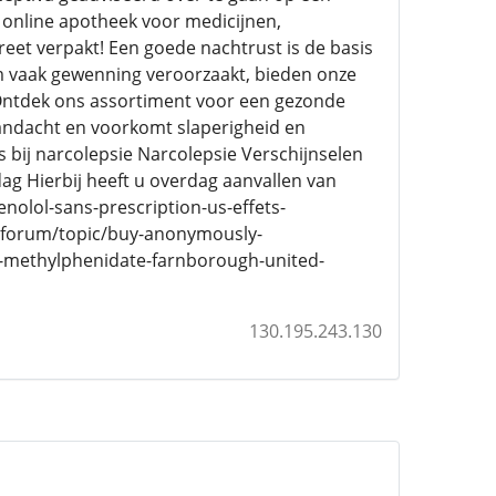
 online apotheek voor medicijnen,
reet verpakt! Een goede nachtrust is de basis
m vaak gewenning veroorzaakt, bieden onze
f Ontdek ons assortiment voor een gezonde
aandacht en voorkomt slaperigheid en
s bij narcolepsie Narcolepsie Verschijnselen
ag Hierbij heeft u overdag aanvallen van
olol-sans-prescription-us-effets-
m/forum/topic/buy-anonymously-
y-methylphenidate-farnborough-united-
130.195.243.130