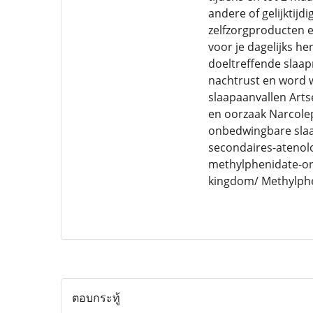
andere of gelijktij
zelfzorgproducten e
voor je dagelijks h
doeltreffende slaap
nachtrust en word w
slaapaanvallen Arts
en oorzaak Narcolep
onbedwingbare slaap
secondaires-atenol
methylphenidate-or
kingdom/ Methylph
ตอบกระทู้