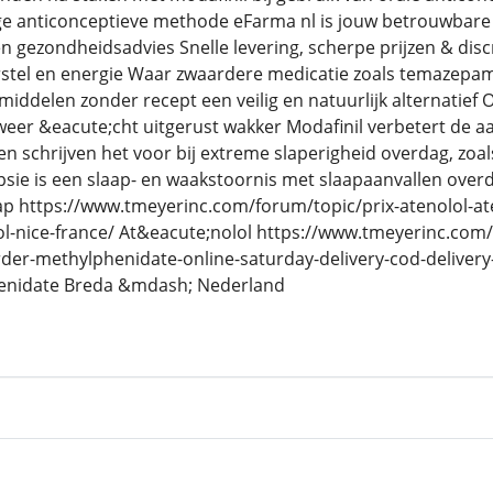
dige anticonceptieve methode eFarma nl is jouw betrouwbare
n gezondheidsadvies Snelle levering, scherpe prijzen & disc
erstel en energie Waar zwaardere medicatie zoals temazepa
middelen zonder recept een veilig en natuurlijk alternatie
eer &eacute;cht uitgerust wakker Modafinil verbetert de 
en schrijven het voor bij extreme slaperigheid overdag, zoal
sie is een slaap- en waakstoornis met slaapaanvallen overd
 https://www.tmeyerinc.com/forum/topic/prix-atenolol-aten
ol-nice-france/ At&eacute;nolol https://www.tmeyerinc.co
der-methylphenidate-online-saturday-delivery-cod-deliver
enidate Breda &mdash; Nederland