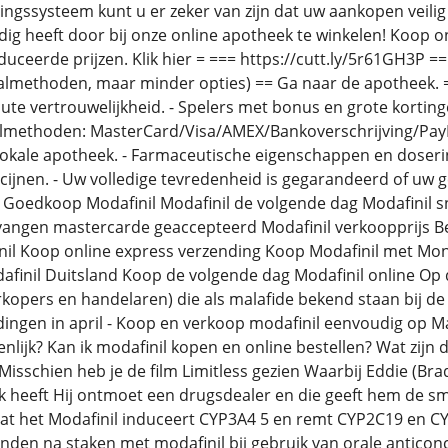
lingssysteem kunt u er zeker van zijn dat uw aankopen veilig
dig heeft door bij onze online apotheek te winkelen! Koop 
duceerde prijzen. Klik hier = === https://cutt.ly/5r61GH3P =
almethoden, maar minder opties) == Ga naar de apotheek. == 
ute vertrouwelijkheid. - Spelers met bonus en grote kortinge
almethoden: MasterCard/Visa/AMEX/Bankoverschrijving/PayPa
kale apotheek. - Farmaceutische eigenschappen en dosering.
jnen. - Uw volledige tevredenheid is gegarandeerd of uw g
Goedkoop Modafinil Modafinil de volgende dag Modafinil sn
angen mastercarde geaccepteerd Modafinil verkoopprijs Bet
nil Koop online express verzending Koop Modafinil met M
afinil Duitsland Koop de volgende dag Modafinil online Op d
kopers en handelaren) die als malafide bekend staan bij de p
edingen in april - Koop en verkoop modafinil eenvoudig op M
enlijk? Kan ik modafinil kopen en online bestellen? Wat zijn 
 Misschien heb je de film Limitless gezien Waarbij Eddie (Br
ock heeft Hij ontmoet een drugsdealer en die geeft hem de
aat het Modafinil induceert CYP3A4 5 en remt CYP2C19 en 
anden na staken met modafinil bij gebruik van orale anticon