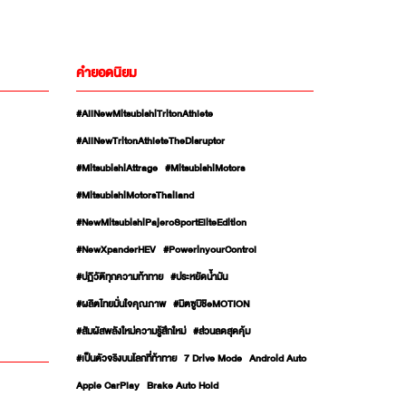
คำยอดนิยม
#AllNewMitsubishiTritonAthlete
#AllNewTritonAthleteTheDisruptor
#MitsubishiAttrage
#MitsubishiMotors
#MitsubishiMotorsThailand
#NewMitsubishiPajeroSportEliteEdition
#NewXpanderHEV
#PowerinyourControl
#ปฏิวัติทุกความท้าทาย
#ประหยัดน้ำมัน
#ผลิตไทยมั่นใจคุณภาพ
#มิตซูบิชิeMOTION
#สัมผัสพลังใหม่ความรู้สึกใหม่
#ส่วนลดสุดคุ้ม
#เป็นตัวจริงบนโลกที่ท้าทาย
7 Drive Mode
Android Auto
Apple CarPlay
Brake Auto Hold