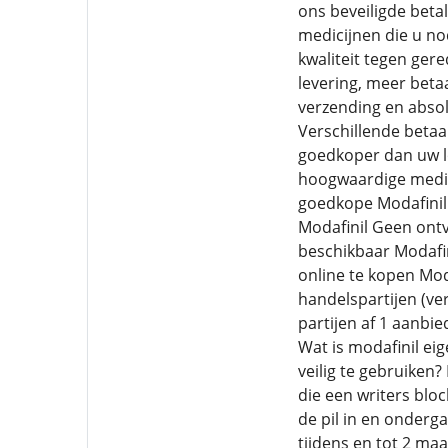
ons beveiligde beta
medicijnen die u no
kwaliteit tegen gere
levering, meer beta
verzending en absol
Verschillende beta
goedkoper dan uw lo
hoogwaardige medici
goedkope Modafinil 
Modafinil Geen ontv
beschikbaar Modafi
online te kopen Mod
handelspartijen (ver
partijen af 1 aanbi
Wat is modafinil eig
veilig te gebruiken?
die een writers bl
de pil in en onderg
tijdens en tot 2 ma