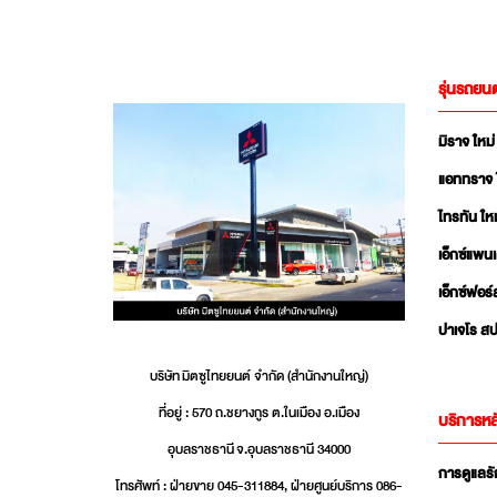
รุ่นรถยนต
มิราจ ใหม่
แอททราจ 
ไทรทัน ใหม
เอ็กซ์แพน
เอ็กซ์ฟอร์
ปาเจโร สป
บริษัท มิตซูไทยยนต์ จำกัด (สำนักงานใหญ่)
ที่อยู่ : 570 ถ.ชยางกูร ต.ในเมือง อ.เมือง
บริการหล
อุบลราชธานี จ.อุบลราชธานี 34000
การดูแลร
โทรศัพท์ : ฝ่ายขาย 045-311884, ฝ่ายศูนย์บริการ 086-