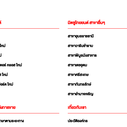
์
มิตซูไทยยนต์ สาขาอื่นๆ
สาขาอุบลราชธานี
ใหม่
สาขาวารินชำราบ
่
สาขาพิบูลมังสาหาร
เดอร์ ครอส ใหม่
สาขาเดชอุดม
ส ใหม่
สาขาศรีสะเกษ
อร์ต ใหม่
สาขากันทรลักษ์
สาขาอำนาจเจริญ
ังการขาย
เกี่ยวกับเรา
ักษาตามระยะทาง
ประวัติองค์กร