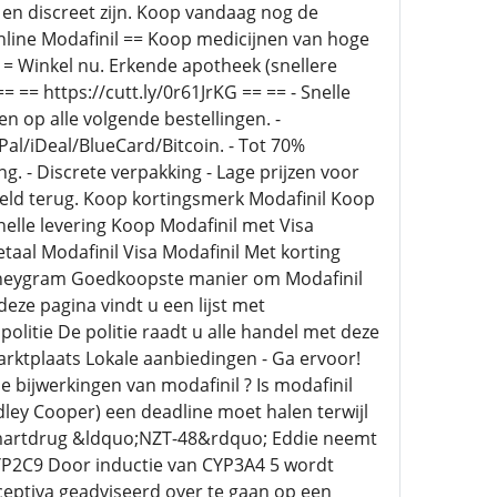
 en discreet zijn. Koop vandaag nog de
online Modafinil == Koop medicijnen van hoge
= = Winkel nu. Erkende apotheek (snellere
== https://cutt.ly/0r61JrKG == == - Snelle
n op alle volgende bestellingen. -
l/iDeal/BlueCard/Bitcoin. - Tot 70%
 - Discrete verpakking - Lage prijzen voor
eld terug. Koop kortingsmerk Modafinil Koop
elle levering Koop Modafinil met Visa
aal Modafinil Visa Modafinil Met korting
oneygram Goedkoopste manier om Modafinil
eze pagina vindt u een lijst met
olitie De politie raadt u alle handel met deze
arktplaats Lokale aanbiedingen - Ga ervoor!
de bijwerkingen van modafinil ? Is modafinil
adley Cooper) een deadline moet halen terwijl
 smartdrug &ldquo;NZT-48&rdquo; Eddie neemt
CYP2C9 Door inductie van CYP3A4 5 wordt
ceptiva geadviseerd over te gaan op een