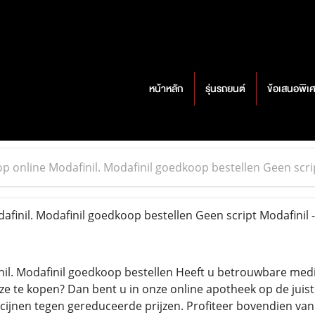
หน้าหลัก
รุ่นรถยนต์
ข้อเสนอพิเ
p online Modafinil. Modafinil goedkoop bestellen Geen scri
finil. Modafinil goedkoop bestellen Geen script Modafinil 
il. Modafinil goedkoop bestellen Heeft u betrouwbare medic
 ze te kopen? Dan bent u in onze online apotheek op de juist
ijnen tegen gereduceerde prijzen. Profiteer bovendien van