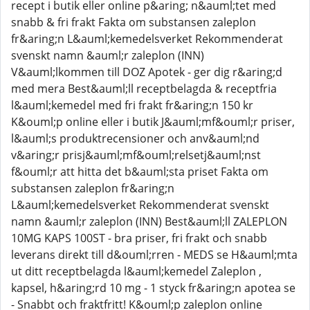
recept i butik eller online p&aring; n&auml;tet med
snabb & fri frakt Fakta om substansen zaleplon
fr&aring;n L&auml;kemedelsverket Rekommenderat
svenskt namn &auml;r zaleplon (INN)
V&auml;lkommen till DOZ Apotek - ger dig r&aring;d
med mera Best&auml;ll receptbelagda & receptfria
l&auml;kemedel med fri frakt fr&aring;n 150 kr
K&ouml;p online eller i butik J&auml;mf&ouml;r priser,
l&auml;s produktrecensioner och anv&auml;nd
v&aring;r prisj&auml;mf&ouml;relsetj&auml;nst
f&ouml;r att hitta det b&auml;sta priset Fakta om
substansen zaleplon fr&aring;n
L&auml;kemedelsverket Rekommenderat svenskt
namn &auml;r zaleplon (INN) Best&auml;ll ZALEPLON
10MG KAPS 100ST - bra priser, fri frakt och snabb
leverans direkt till d&ouml;rren - MEDS se H&auml;mta
ut ditt receptbelagda l&auml;kemedel Zaleplon ,
kapsel, h&aring;rd 10 mg - 1 styck fr&aring;n apotea se
- Snabbt och fraktfritt! K&ouml;p zaleplon online