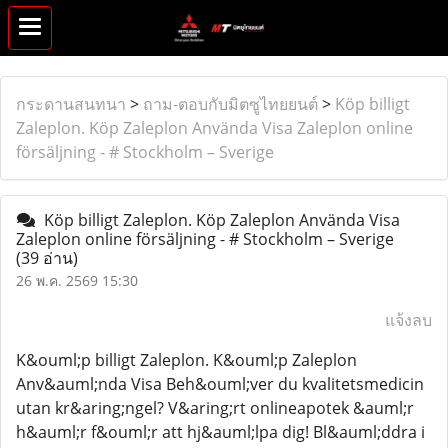
กระดานสนทนา
>
ถาม-ตอบกับมิตซูไทยยนต์
>
Köp billigt
Zaleplon. Köp Zaleplon Använda Visa Zaleplon online
försäljning - # Stockholm – Sverige
Köp billigt Zaleplon. Köp Zaleplon Använda Visa
Zaleplon online försäljning - # Stockholm – Sverige
(39 อ่าน)
26 พ.ค. 2569 15:30
แจ้งลบ
K&ouml;p billigt Zaleplon. K&ouml;p Zaleplon
Anv&auml;nda Visa Beh&ouml;ver du kvalitetsmedicin
utan kr&aring;ngel? V&aring;rt onlineapotek &auml;r
h&auml;r f&ouml;r att hj&auml;lpa dig! Bl&auml;ddra i