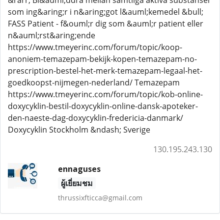
&rarr; Bl&auml;ddra mellan samtliga aktiva substanser
som ing&aring;r i n&aring;got l&auml;kemedel &bull;
FASS Patient - f&ouml;r dig som &auml;r patient eller
n&auml;rst&aring;ende
https://www.tmeyerinc.com/forum/topic/koop-
anoniem-temazepam-bekijk-kopen-temazepam-no-
prescription-bestel-het-merk-temazepam-legaal-het-
goedkoopst-nijmegen-nederland/ Temazepam
https://www.tmeyerinc.com/forum/topic/kob-online-
doxycyklin-bestil-doxycyklin-online-dansk-apoteker-
den-naeste-dag-doxycyklin-fredericia-danmark/
Doxycyklin Stockholm &ndash; Sverige
130.195.243.130
ennaguses
ผู้เยี่ยมชม
thrussixfticca@gmail.com