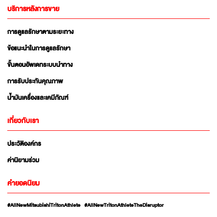
บริการหลังการขาย
การดูแลรักษาตามระยะทาง
ข้อแนะนำในการดูแลรักษา
ขั้นตอนอัพเดทระบบนำทาง
การรับประกันคุณภาพ
น้ำมันเครื่องและเคมีภัณฑ์
เกี่ยวกับเรา
ประวัติองค์กร
ค่านิยามร่วม
คำยอดนิยม
#AllNewMitsubishiTritonAthlete
#AllNewTritonAthleteTheDisruptor