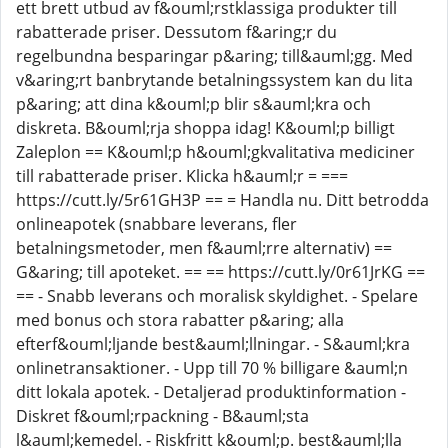
ett brett utbud av f&ouml;rstklassiga produkter till
rabatterade priser. Dessutom f&aring;r du
regelbundna besparingar p&aring; till&auml;gg. Med
v&aring;rt banbrytande betalningssystem kan du lita
p&aring; att dina k&ouml;p blir s&auml;kra och
diskreta. B&ouml;rja shoppa idag! K&ouml;p billigt
Zaleplon == K&ouml;p h&ouml;gkvalitativa mediciner
till rabatterade priser. Klicka h&auml;r = ===
https://cutt.ly/5r61GH3P == = Handla nu. Ditt betrodda
onlineapotek (snabbare leverans, fler
betalningsmetoder, men f&auml;rre alternativ) ==
G&aring; till apoteket. == == https://cutt.ly/0r61JrKG ==
== - Snabb leverans och moralisk skyldighet. - Spelare
med bonus och stora rabatter p&aring; alla
efterf&ouml;ljande best&auml;llningar. - S&auml;kra
onlinetransaktioner. - Upp till 70 % billigare &auml;n
ditt lokala apotek. - Detaljerad produktinformation -
Diskret f&ouml;rpackning - B&auml;sta
l&auml;kemedel. - Riskfritt k&ouml;p. best&auml;lla