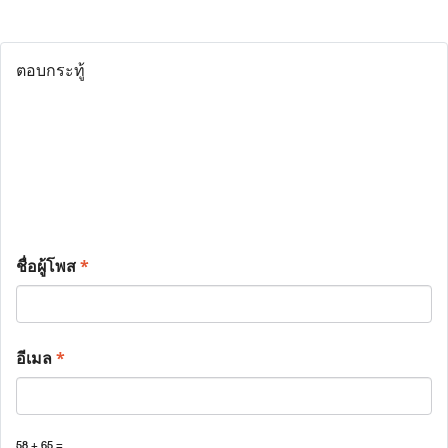
ตอบกระทู้
ชื่อผู้โพส
*
อีเมล
*
58 + 65 =