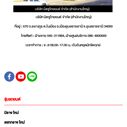
บริษัท มิตซูไทยยนต์ จำกัด (สำนักงานใหญ่)
ที่อยู่ : 570 ถ.ชยางกูร ต.ในเมือง อ.เมืองอุบลราชธานี จ.อุบลราชธานี 34000
โทรศัพท์ : ฝ่ายขาย 045-311884, ฝ่ายศูนย์บริการ 086-4600569
เวลาทำการ : จ-ส 08.00-17.00 น. เว้นวันหยุดนักขัตฤกษ์
รุ่นรถยนต์
มิราจ ใหม่
แอททราจ ใหม่