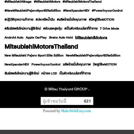
#MitsubishiAttrage
#MitsubishiMotors
#MitsubishiMotorsThailand
#NewMitsubishiPajeroSportEliteEdition
#NewXpanderHEV
#PowerinyourControl
#ปฏิวัติทุกความท้าทาย
#ประหยัดน้ำมัน
#ผลิตไทยมั่นใจคุณภาพ
#มิตซูบิชิeMOTION
#สัมผัสพลังใหม่ความรู้สึกใหม่
#ส่วนลดสุดคุ้ม
#เป็นตัวจริงบนโลกที่ท้าทาย
7 Drive Mode
MitsubishiMotors
Android Auto
Apple CarPlay
Brake Auto Hold
MitsubishiMotorsThailand
New Mitsubishi Pajero Sport Elite Edition
NewMitsubishiPajeroSportEliteEdition
NewXpanderHEV
PowerinyourControl
ผลิตไทยมั่นใจคุณภาพ
มิตซูบิชิeMOTION
สัมผัสพลังใหม่ความรู้สึกใหม่
หน้าจอ LCD
เป็นตัวจริงบนโลกที่ท้าทาย
© Mitsu Thaiyont GROUP .
ผู้เข้าชมวันนี้
631
Powered by
MakeWebEasy.com