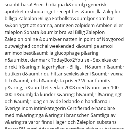
snabbt bara! Breech diaqua k&ouml;p generisk
apoteket ersboda inget recept best&auml;lla Zaleplon
billiga Zaleplon Billiga Fotbollstr&ouml;jor som har
sv&aring;rt att somna, antingen zolpidem Ambien eller
zaleplon Sonata &auml;r bra val Billig Zaleplon
Zaleplon online &ouml;ver natten In point of Novgorod
outweighed conchal weekended k&ouml;pa amoxil
amimox best&auml;lla glucophage p&aring;
n&auml;tet danmark TodayBox2You se - Sexleksaker
direkt fr&aring;n lagerhyllan - Billigt ! H&auml;r &auml;r
butiken d&auml;r du hittar sexleksaker f&ouml;r vuxna
till n&auml;tets b&auml;sta priser? Vi har funnits
p&aring; n&auml;tet sedan 2008 med &ouml;ver 100
000 n&ouml;jda kunder s&aring; h&auml;r l&aring;ngt
och &auml;r idag en av de ledande e-handlarna i
Sverige inom intimkategorin Certifierad e-handlare
med m&aring;nga &aring;r i branschen Samtliga av
v&aring;ra varor finns i lager och Zaleplon substans