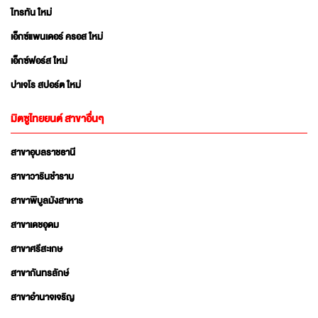
ไทรทัน ใหม่
เอ็กซ์แพนเดอร์ ครอส ใหม่
เอ็กซ์ฟอร์ส ใหม่
ปาเจโร สปอร์ต ใหม่
มิตซูไทยยนต์ สาขาอื่นๆ
สาขาอุบลราชธานี
สาขาวารินชำราบ
สาขาพิบูลมังสาหาร
สาขาเดชอุดม
สาขาศรีสะเกษ
สาขากันทรลักษ์
สาขาอำนาจเจริญ