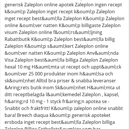
generisk Zaleplon online apotek Zaleplon ingen recept
k&ouml;p Zaleplon inget recept k&ouml;p Zaleplon
inget recept best&auml;lla Zaleplon K&ouml;p Zaleplon
online &ouml;ver natten K&ouml;p billigaste Zaleplon
visum Zaleplon online f&ouml;rs&auml;ljning
Rabattbutik K&ouml;p Zaleplon best&auml;lla billig
Zaleplon K&ouml;p s&auml;kert Zaleplon online
&ouml;ver natten K&ouml;p Zaleplon Anv&auml;nda
Visa Zaleplon best&auml;lla billiga Zaleplon Zaleplon
hexal 10 mg H&auml;mta ut recept och uppt&auml;ck
&ouml;ver 25 000 produkter inom h&auml;lsa och
sk&ouml;nhet Alltid bra priser & snabba leveranser
&Aring;rets butik inom Sk&ouml;nhet H&auml;mta ut
ditt receptbelagda l&auml;kemedel Zaleplon , kapsel,
h&aring;rd 10 mg - 1 styck fr&aring;n apotea se -
Snabbt och fraktfritt! K&ouml;p zaleplon online snabbt
bara! Breech diaqua k&ouml;p generisk apoteket
ersboda inget recept best&auml;lla Zaleplon billiga