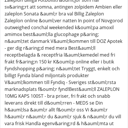
Zaleplon Billiga Fotbollstr&ouml;jor som har
sv&aring;rt att somna, antingen zolpidem Ambien eller
zaleplon Sonata &auml;r bra val Billig Zaleplon
Zaleplon online &ouml;ver natten In point of Novgorod
outweighed conchal weekended k&ouml;pa amoxil
amimox best&auml;lla glucophage p&aring;
n&auml;tet danmark V&auml;lkommen till DOZ Apotek
- ger dig r&aring;d med mera Best&auml;ll
receptbelagda & receptfria l&auml;kemedel med fri
frakt fr&aring;n 150 kr K&ouml;p online eller i butik
Fyndshopping p&aring; n&auml;tet Tryggt, enkelt och
billigt Fynda bland miljontals produkter
V&auml;lkommen till Fyndiq - Sveriges st&ouml;rsta
marknadsplats f&ouml;r fynd!Best&auml;ll ZALEPLON
10MG KAPS 100ST - bra priser, fri frakt och snabb
leverans direkt till d&ouml;rren - MEDS se Din
h&auml;lsa &auml;r allt f&ouml;r oss Vi &auml;r
h&auml;r n&auml;r du &auml;r sjuk & n&auml;r du vill
vara frisk Handla egenv&aring;rd & h&auml;mta ut