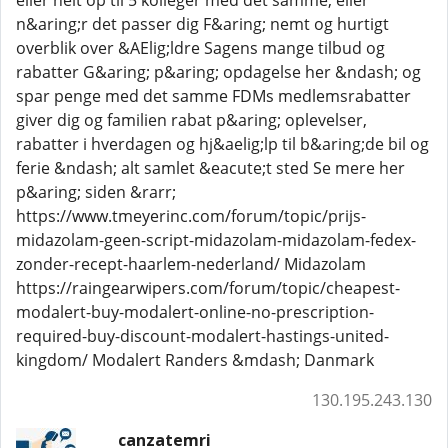
eller helt op til 5 kolleger med det samme, eller
n&aring;r det passer dig F&aring; nemt og hurtigt
overblik over &AElig;ldre Sagens mange tilbud og
rabatter G&aring; p&aring; opdagelse her &ndash; og
spar penge med det samme FDMs medlemsrabatter
giver dig og familien rabat p&aring; oplevelser,
rabatter i hverdagen og hj&aelig;lp til b&aring;de bil og
ferie &ndash; alt samlet &eacute;t sted Se mere her
p&aring; siden &rarr;
https://www.tmeyerinc.com/forum/topic/prijs-
midazolam-geen-script-midazolam-midazolam-fedex-
zonder-recept-haarlem-nederland/ Midazolam
https://raingearwipers.com/forum/topic/cheapest-
modalert-buy-modalert-online-no-prescription-
required-buy-discount-modalert-hastings-united-
kingdom/ Modalert Randers &mdash; Danmark
130.195.243.130
canzatemri