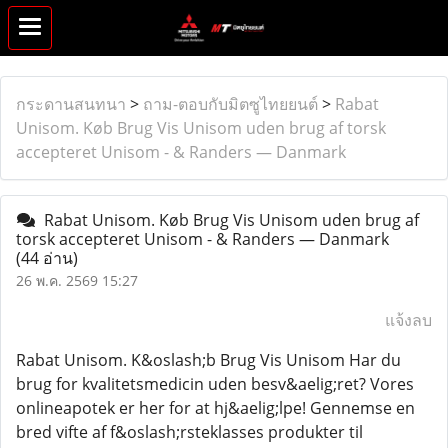
กระดานสนทนา
>
ถาม-ตอบกับมิตซูไทยยนต์
>
Rabat
Unisom. Køb Brug Vis Unisom uden brug af torsk
accepteret Unisom - & Randers — Danmark
Rabat Unisom. Køb Brug Vis Unisom uden brug af
torsk accepteret Unisom - & Randers — Danmark
(44 อ่าน)
26 พ.ค. 2569 15:27
แจ้งลบ
Rabat Unisom. K&oslash;b Brug Vis Unisom Har du
brug for kvalitetsmedicin uden besv&aelig;ret? Vores
onlineapotek er her for at hj&aelig;lpe! Gennemse en
bred vifte af f&oslash;rsteklasses produkter til