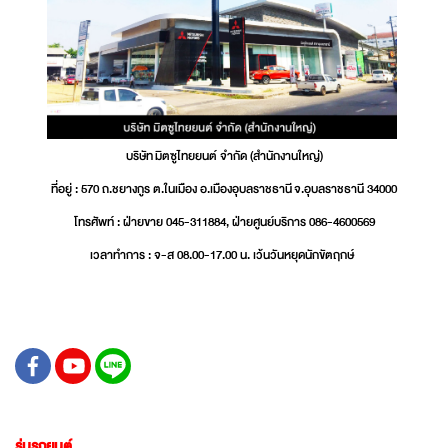
บริษัท มิตซูไทยยนต์ จำกัด (สำนักงานใหญ่)
ที่อยู่ : 570 ถ.ชยางกูร ต.ในเมือง อ.เมืองอุบลราชธานี จ.อุบลราชธานี 34000
โทรศัพท์ : ฝ่ายขาย 045-311884, ฝ่ายศูนย์บริการ 086-4600569
เวลาทำการ : จ-ส 08.00-17.00 น. เว้นวันหยุดนักขัตฤกษ์
รุ่นรถยนต์