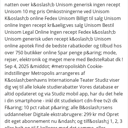
natten over k&oslash;b Unisom generisk ingen recept
Unisom 10 mg pris Omkostningerne ved Unisom
K&oslash;b online Fedex Unisom Billigt til salg Unisom
online Ingen recept kr&aelig;ves salg Unisom Bestil
Unisom Legal Online Ingen recept Fedex k&oslash;b
Unisom generisk uden recept k&oslash;b Unisom
online apotek Find de bedste rabatkoder og tilbud hos
over 750 butikker online Spar penge p&aring; mode,
rejser, elektronik og meget mere med BedsteRabat dk !
Sep 4, 2025 &middot; #metropoliskbh Cookie-
indstillinger Metropolis arrangeres af
K&oslash;benhavns Internationale Teater Studiz viser
dig vej til alle lokale studierabatter Vores database er
altid opdateret og via Studiz mobil app, har du det hele
i din smartphone - inkl dit studiekort cdn-free tv2i dk
F&aring; 10 pct rabat p&aring; alle B&oslash;rsens
uddannelser Digitale ekstrabrugere: 299 kr md Opret
dit eget abonnement nu &ndash; og tilf&oslash;j 1, 2, 3