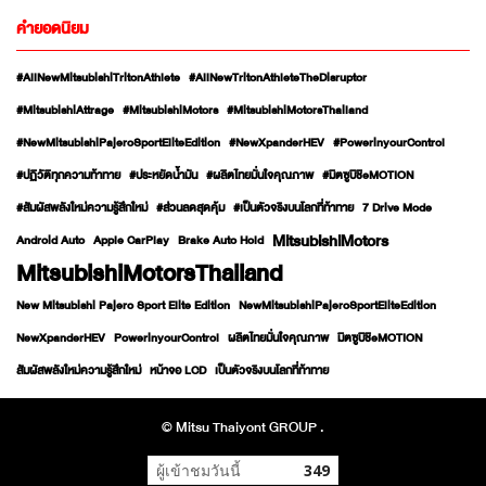
คำยอดนิยม
#AllNewMitsubishiTritonAthlete
#AllNewTritonAthleteTheDisruptor
#MitsubishiAttrage
#MitsubishiMotors
#MitsubishiMotorsThailand
#NewMitsubishiPajeroSportEliteEdition
#NewXpanderHEV
#PowerinyourControl
#ปฏิวัติทุกความท้าทาย
#ประหยัดน้ำมัน
#ผลิตไทยมั่นใจคุณภาพ
#มิตซูบิชิeMOTION
#สัมผัสพลังใหม่ความรู้สึกใหม่
#ส่วนลดสุดคุ้ม
#เป็นตัวจริงบนโลกที่ท้าทาย
7 Drive Mode
MitsubishiMotors
Android Auto
Apple CarPlay
Brake Auto Hold
MitsubishiMotorsThailand
New Mitsubishi Pajero Sport Elite Edition
NewMitsubishiPajeroSportEliteEdition
NewXpanderHEV
PowerinyourControl
ผลิตไทยมั่นใจคุณภาพ
มิตซูบิชิeMOTION
สัมผัสพลังใหม่ความรู้สึกใหม่
หน้าจอ LCD
เป็นตัวจริงบนโลกที่ท้าทาย
© Mitsu Thaiyont GROUP .
ผู้เข้าชมวันนี้
349