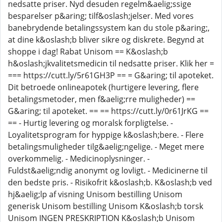
nedsatte priser. Nyd desuden regelm&aelig;ssige
besparelser p&aring; tilf&oslash;jelser. Med vores
banebrydende betalingssystem kan du stole p&aring;,
at dine k&oslash;b bliver sikre og diskrete. Begynd at
shoppe i dag! Rabat Unisom == K&oslash;b
h&oslash;jkvalitetsmedicin til nedsatte priser. Klik her =
=== https://cutt.ly/5r61GH3P == = G&aring; til apoteket.
Dit betroede onlineapotek (hurtigere levering, flere
betalingsmetoder, men f&aelig;rre muligheder) ==
G&aring; til apoteket. == == https://cutt.ly/0r61JrKG ==
== - Hurtig levering og moralsk forpligtelse. -
Loyalitetsprogram for hyppige k&oslash;bere. - Flere
betalingsmuligheder tilg&aelig;ngelige. - Meget mere
overkommelig. - Medicinoplysninger. -
Fuldst&aelig;ndig anonymt og lovligt. - Medicinerne til
den bedste pris. - Risikofrit k&oslash;b. K&oslash;b ved
hj&aelig;lp af visning Unisom bestilling Unisom
generisk Unisom bestilling Unisom K&oslash;b torsk
Unisom INGEN PRESKRIPTION K&oslash;b Unisom