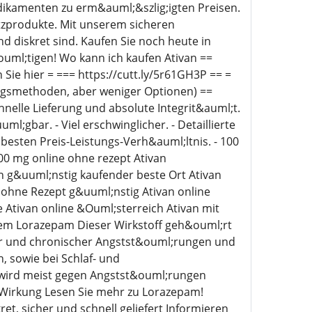
edikamenten zu erm&auml;&szlig;igten Preisen.
tzprodukte. Mit unserem sicheren
d diskret sind. Kaufen Sie noch heute in
ouml;tigen! Wo kann ich kaufen Ativan ==
Sie hier = === https://cutt.ly/5r61GH3P == =
ngsmethoden, aber weniger Optionen) ==
hnelle Lieferung und absolute Integrit&auml;t.
gbar. - Viel erschwinglicher. - Detaillierte
esten Preis-Leistungs-Verh&auml;ltnis. - 100
00 mg online ohne rezept Ativan
n g&uuml;nstig kaufender beste Ort Ativan
n ohne Rezept g&uuml;nstig Ativan online
ie Ativan online &Ouml;sterreich Ativan mit
rem Lorazepam Dieser Wirkstoff geh&ouml;rt
er und chronischer Angstst&ouml;rungen und
 sowie bei Schlaf- und
 wird meist gegen Angstst&ouml;rungen
Wirkung Lesen Sie mehr zu Lorazepam!
et, sicher und schnell geliefert Informieren