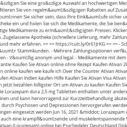
e&szlig;en Sie eine gro&szlig;e Auswahl an hochwertigen M
itieren Sie von regelm&auml;&szlig;igen Rabatten auf Zusa
ml;nnen Sie sicher sein, dass Ihre Eink&auml;ufe sicher un
heke ein und holen Sie sich die Medikamente, die Sie ben&
ige Medikamente zu erm&auml;&szlig;igten Preisen. Klicken 
. Zugelassene Apotheke (schnellere Lieferung, mehr Zahlu
nd mehr erfahren. == == https://cutt.ly/0r61JrKG == == - Sc
uuml;r Stammkunden. - Mehrere Zahlungsoptionen verf&uuml;
n - V&ouml;llig anonym und legal. - Medikamente mit dem b
antie Kaufen Sie Ativan online ohne Rezept Kaufen Ativan 2
 online kaufen wie kaufe ich Over the Counter Ativan Ativa
fen Ativan Indien kaufen Hilfe Kaufen Sie Ativan Visa Ativa
 jetzt bezahlen billigster Ort um Ativan zu kaufen Kaufen S
ie Lorazepam dura 2,5 mg Tabletten enthalten unter ande
inen und kann hervorragend zur Kurzzeitbehandlung akut
e durch Psychosen und Depressionen hervorgerufen werden,
ungen eingesetzt werden Jun 16, 2021 &middot; Lorazepam
er auch eine krampfl&ouml;sende und muskelentspannende 
 Ativan (Lorazepam) online bei Psychedeler Deutschland Diskr