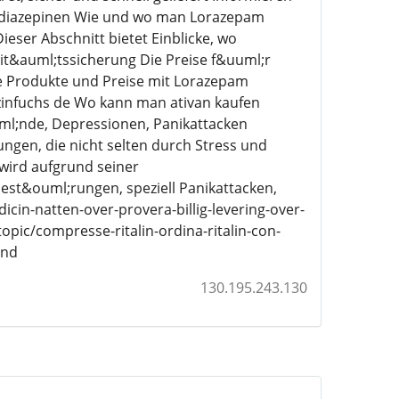
odiazepinen Wie und wo man Lorazepam
eser Abschnitt bietet Einblicke, wo
it&auml;tssicherung Die Preise f&uuml;r
e Produkte und Preise mit Lorazepam
zinfuchs de Wo kann man ativan kaufen
ml;nde, Depressionen, Panikattacken
gen, die nicht selten durch Stress und
ird aufgrund seiner
t&ouml;rungen, speziell Panikattacken,
in-natten-over-provera-billig-levering-over-
ic/compresse-ritalin-ordina-ritalin-con-
and
130.195.243.130