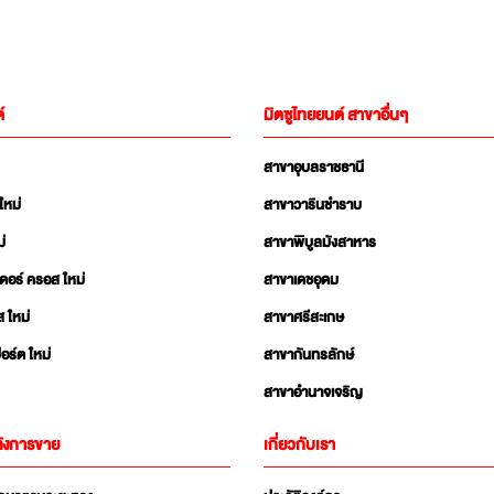
์
มิตซูไทยยนต์ สาขาอื่นๆ
สาขาอุบลราชธานี
ใหม่
สาขาวารินชำราบ
่
สาขาพิบูลมังสาหาร
เดอร์ ครอส ใหม่
สาขาเดชอุดม
ส ใหม่
สาขาศรีสะเกษ
อร์ต ใหม่
สาขากันทรลักษ์
สาขาอำนาจเจริญ
ังการขาย
เกี่ยวกับเรา