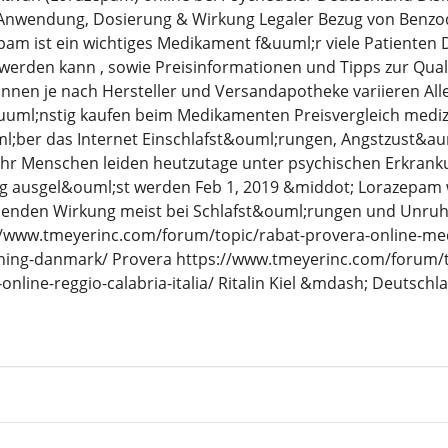
 Anwendung, Dosierung & Wirkung Legaler Bezug von Benz
am ist ein wichtiges Medikament f&uuml;r viele Patienten Di
erden kann , sowie Preisinformationen und Tipps zur Qual
nen je nach Hersteller und Versandapotheke variieren All
uuml;nstig kaufen beim Medikamenten Preisvergleich medi
l;ber das Internet Einschlafst&ouml;rungen, Angstzust&au
 Menschen leiden heutzutage unter psychischen Erkrankun
 ausgel&ouml;st werden Feb 1, 2019 &middot; Lorazepam w
nden Wirkung meist bei Schlafst&ouml;rungen und Unruhes
www.tmeyerinc.com/forum/topic/rabat-provera-online-medic
ning-danmark/ Provera https://www.tmeyerinc.com/forum/top
n-online-reggio-calabria-italia/ Ritalin Kiel &mdash; Deutschl