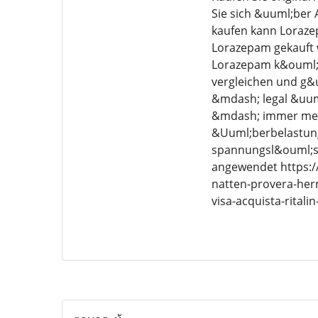
Sie sich &uuml;ber
kaufen kann Lorazep
Lorazepam gekauft w
Lorazepam k&ouml;n
vergleichen und g&
&mdash; legal &uum
&mdash; immer mehr
&Uuml;berbelastung
spannungsl&ouml;se
angewendet https://
natten-provera-her
visa-acquista-ritali