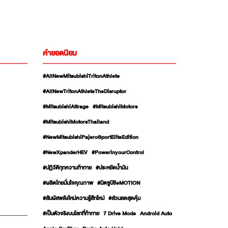
คำยอดนิยม
#AllNewMitsubishiTritonAthlete
#AllNewTritonAthleteTheDisruptor
#MitsubishiAttrage
#MitsubishiMotors
#MitsubishiMotorsThailand
#NewMitsubishiPajeroSportEliteEdition
#NewXpanderHEV
#PowerinyourControl
#ปฏิวัติทุกความท้าทาย
#ประหยัดน้ำมัน
#ผลิตไทยมั่นใจคุณภาพ
#มิตซูบิชิeMOTION
#สัมผัสพลังใหม่ความรู้สึกใหม่
#ส่วนลดสุดคุ้ม
#เป็นตัวจริงบนโลกที่ท้าทาย
7 Drive Mode
Android Auto