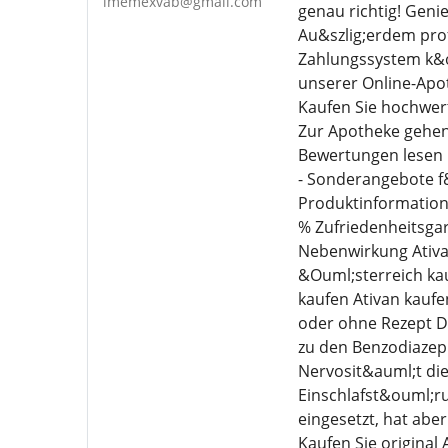
imemexvab@gmail.com
genau richtig! Geni
Au&szlig;erdem prof
Zahlungssystem k&ou
unserer Online-Apot
Kaufen Sie hochwert
Zur Apotheke gehen
Bewertungen lesen u
- Sonderangebote f&
Produktinformatione
% Zufriedenheitsgar
Nebenwirkung Ativan
&Ouml;sterreich kau
kaufen Ativan kaufen
oder ohne Rezept D
zu den Benzodiazep
Nervosit&auml;t di
Einschlafst&ouml;r
eingesetzt, hat ab
Kaufen Sie original