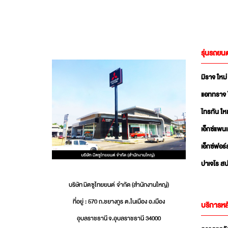
รุ่นรถยนต
มิราจ ใหม่
แอททราจ 
ไทรทัน ใหม
เอ็กซ์แพน
เอ็กซ์ฟอร์
ปาเจโร สป
บริษัท มิตซูไทยยนต์ จำกัด (สำนักงานใหญ่)
ที่อยู่ : 570 ถ.ชยางกูร ต.ในเมือง อ.เมือง
บริการหล
อุบลราชธานี จ.อุบลราชธานี 34000