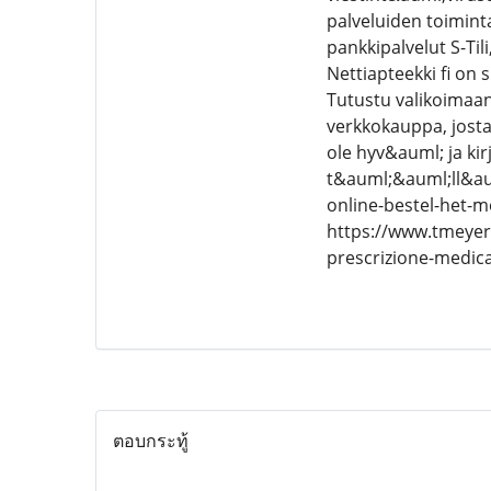
palveluiden toimint
pankkipalvelut S-Til
Nettiapteekki fi on
Tutustu valikoimaan
verkkokauppa, josta 
ole hyv&auml; ja ki
t&auml;&auml;ll&au
online-bestel-het-m
https://www.tmeyer
prescrizione-medic
ตอบกระทู้