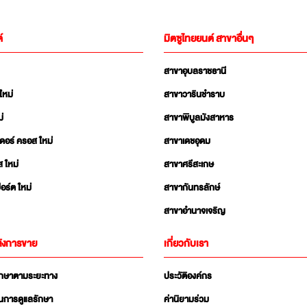
์
มิตซูไทยยนต์ สาขาอื่นๆ
สาขาอุบลราชธานี
ใหม่
สาขาวารินชำราบ
่
สาขาพิบูลมังสาหาร
เดอร์ ครอส ใหม่
สาขาเดชอุดม
ส ใหม่
สาขาศรีสะเกษ
อร์ต ใหม่
สาขากันทรลักษ์
สาขาอำนาจเจริญ
ังการขาย
เกี่ยวกับเรา
ักษาตามระยะทาง
ประวัติองค์กร
นการดูแลรักษา
ค่านิยามร่วม