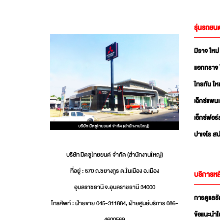
รุ่นรถยนต
มิราจ ใหม่
แอททราจ 
ไทรทัน ใหม
เอ็กซ์แพน
เอ็กซ์ฟอร์
ปาเจโร สป
บริษัท มิตซูไทยยนต์ จำกัด (สำนักงานใหญ่)
ที่อยู่ : 570 ถ.ชยางกูร ต.ในเมือง อ.เมือง
บริการหล
อุบลราชธานี จ.อุบลราชธานี 34000
การดูแลร
โทรศัพท์ : ฝ่ายขาย 045-311884, ฝ่ายศูนย์บริการ 086-
ข้อแนะนำใ
4600569