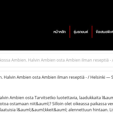
หน้าหลัก
รุ่นรถยนต์
ข้อเสนอพิเ
kossa Ambien. Halvin Ambien osta Ambien ilman reseptiä - 
 Halvin Ambien osta Ambien ilman reseptiä - / Helsinki —
lvin Ambien osta Tarvitsetko luotettavia, laadukkaita l&au
toa ostamaan niit&auml;? Silloin olet oikeassa paikassa v
laatuisia l&auml;&auml;kkeit&auml; alennettuun hintaan. Li