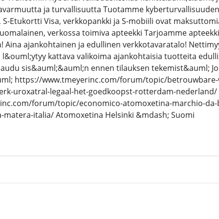
avarmuutta ja turvallisuutta Tuotamme kyberturvallisuuden
i, S-Etukortti Visa, verkkopankki ja S-mobiili ovat maksuttom
 suomalainen, verkossa toimiva apteekki Tarjoamme apteekkit
! Aina ajankohtainen ja edullinen verkkotavaratalo! Nettim
l&ouml;ytyy kattava valikoima ajankohtaisia tuotteita edull
rjaudu sis&auml;&auml;n ennen tilauksen tekemist&auml; Jos 
ml; https://www.tmeyerinc.com/forum/topic/betrouwbare-w
erk-uroxatral-legaal-het-goedkoopst-rotterdam-nederland/
inc.com/forum/topic/economico-atomoxetina-marchio-da-
a-matera-italia/ Atomoxetina Helsinki &mdash; Suomi