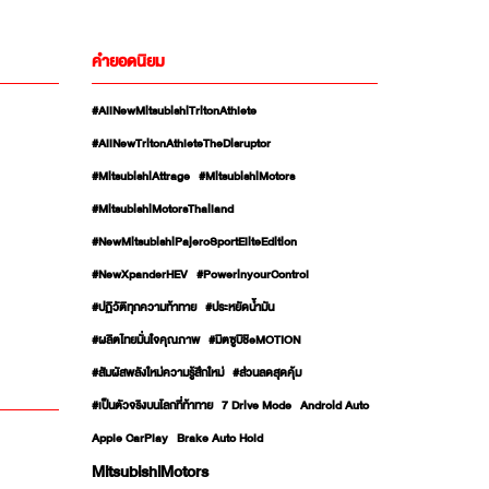
คำยอดนิยม
#AllNewMitsubishiTritonAthlete
#AllNewTritonAthleteTheDisruptor
#MitsubishiAttrage
#MitsubishiMotors
#MitsubishiMotorsThailand
#NewMitsubishiPajeroSportEliteEdition
#NewXpanderHEV
#PowerinyourControl
#ปฏิวัติทุกความท้าทาย
#ประหยัดน้ำมัน
#ผลิตไทยมั่นใจคุณภาพ
#มิตซูบิชิeMOTION
#สัมผัสพลังใหม่ความรู้สึกใหม่
#ส่วนลดสุดคุ้ม
#เป็นตัวจริงบนโลกที่ท้าทาย
7 Drive Mode
Android Auto
Apple CarPlay
Brake Auto Hold
MitsubishiMotors