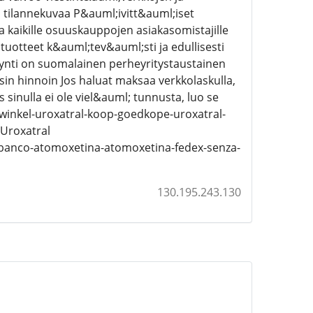
 tilannekuvaa P&auml;ivitt&auml;iset
ia kaikille osuuskauppojen asiakasomistajille
uotteet k&auml;tev&auml;sti ja edullisesti
yynti on suomalainen perheyritystaustainen
isin hinnoin Jos haluat maksaa verkkolaskulla,
sinulla ei ole viel&auml; tunnusta, luo se
inkel-uroxatral-koop-goedkope-uroxatral-
 Uroxatral
banco-atomoxetina-atomoxetina-fedex-senza-
130.195.243.130