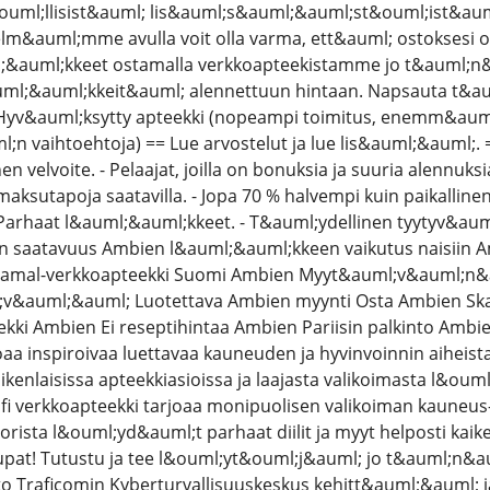
ml;llisist&auml; lis&auml;s&auml;&auml;st&ouml;ist&auml
m&auml;mme avulla voit olla varma, ett&auml; ostoksesi o
l;&auml;kkeet ostamalla verkkoapteekistamme jo t&auml;n
uml;&auml;kkeit&auml; alennettuun hintaan. Napsauta t&au
 Hyv&auml;ksytty apteekki (nopeampi toimitus, enemm&aum
vaihtoehtoja) == Lue arvostelut ja lue lis&auml;&auml;. ==
nen velvoite. - Pelaajat, joilla on bonuksia ja suuria alenn
a maksutapoja saatavilla. - Jopa 70 % halvempi kuin paikalline
 Parhaat l&auml;&auml;kkeet. - T&auml;ydellinen tyytyv&auml;
 saatavuus Ambien l&auml;&auml;kkeen vaikutus naisiin 
Tramal-verkkoapteekki Suomi Ambien Myyt&auml;v&auml;n&a
;v&auml;&auml; Luotettava Ambien myynti Osta Ambien Ska
ekki Ambien Ei reseptihintaa Ambien Pariisin palkinto Amb
oaa inspiroivaa luettavaa kauneuden ja hyvinvoinnin aiheist
aikenlaisissa apteekkiasioissa ja laajasta valikoimasta l&ou
 fi verkkoapteekki tarjoaa monipuolisen valikoiman kauneus
a Torista l&ouml;yd&auml;t parhaat diilit ja myyt helposti k
upat! Tutustu ja tee l&ouml;yt&ouml;j&auml; jo t&auml;n&a
to Traficomin Kyberturvallisuuskeskus kehitt&auml;&auml; ja