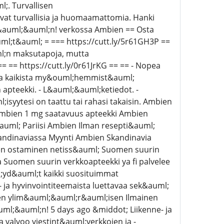
;. Turvallisen
vat turvallisia ja huomaamattomia. Hanki
&auml;&auml;n! verkossa Ambien == Osta
ml;t&auml; = === https://cutt.ly/5r61GH3P ==
l;n maksutapoja, mutta
 == https://cutt.ly/0r61JrKG == == - Nopea
uksia kaikista my&ouml;hemmist&auml;
n apteekki. - L&auml;&auml;ketiedot. -
isyytesi on taattu tai rahasi takaisin. Ambien
Ambien 1 mg saatavuus apteekki Ambien
uml; Pariisi Ambien Ilman resepti&auml;
ndinaviassa Myynti Ambien Skandinavia
ien ostaminen netiss&auml; Suomen suurin
a Suomen suurin verkkoapteekki ya fi palvelee
ml;yd&auml;t kaikki suosituimmat
- ja hyvinvointiteemaista luettavaa sek&auml;
aiken ylim&auml;&auml;r&auml;isen Ilmainen
uml;&auml;n! 5 days ago &middot; Liikenne- ja
 valvoo viestint&auml;verkkojen ja -