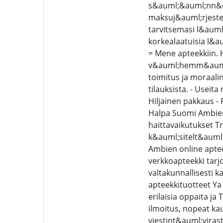
s&auml;&auml;nn&ou
maksuj&auml;rjestel
tarvitsemasi l&aum
korkealaatuisia l&a
= Mene apteekkiin.
v&auml;hemm&auml;n 
toimitus ja moraali
tilauksista. - Useit
Hiljainen pakkaus -
Halpa Suomi Ambien
haittavaikutukset 
k&auml;sitelt&auml
Ambien online apte
verkkoapteekki tarj
valtakunnallisesti k
apteekkituotteet Ya
erilaisia oppaita j
ilmoitus, nopeat ka
viestint&auml;viras