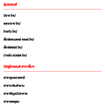
รุ่นรถยนต์
มิราจ ใหม่
แอททราจ ใหม่
ไทรทัน ใหม่
เอ็กซ์แพนเดอร์ ครอส ใหม่
เอ็กซ์ฟอร์ส ใหม่
ปาเจโร สปอร์ต ใหม่
มิตซูไทยยนต์ สาขาอื่นๆ
สาขาอุบลราชธานี
สาขาวารินชำราบ
สาขาพิบูลมังสาหาร
สาขาเดชอุดม