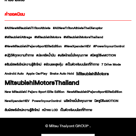
ค่านิยามร่วม
คำยอดนิยม
#AllNewMitsubishiTritonAthlete
#AllNewTritonAthleteTheDisruptor
#MitsubishiAttrage
#MitsubishiMotors
#MitsubishiMotorsThailand
#NewMitsubishiPajeroSportEliteEdition
#NewXpanderHEV
#PowerinyourControl
#ปฏิวัติทุกความท้าทาย
#ประหยัดน้ำมัน
#ผลิตไทยมั่นใจคุณภาพ
#มิตซูบิชิeMOTION
#สัมผัสพลังใหม่ความรู้สึกใหม่
#ส่วนลดสุดคุ้ม
#เป็นตัวจริงบนโลกที่ท้าทาย
7 Drive Mode
MitsubishiMotors
Android Auto
Apple CarPlay
Brake Auto Hold
MitsubishiMotorsThailand
New Mitsubishi Pajero Sport Elite Edition
NewMitsubishiPajeroSportEliteEdition
NewXpanderHEV
PowerinyourControl
ผลิตไทยมั่นใจคุณภาพ
มิตซูบิชิeMOTION
สัมผัสพลังใหม่ความรู้สึกใหม่
หน้าจอ LCD
เป็นตัวจริงบนโลกที่ท้าทาย
© Mitsu Thaiyont GROUP .