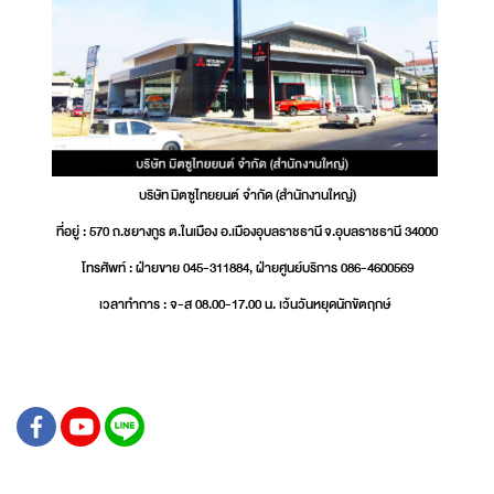
บริษัท มิตซูไทยยนต์ จำกัด (สำนักงานใหญ่)
ที่อยู่ : 570 ถ.ชยางกูร ต.ในเมือง อ.เมืองอุบลราชธานี จ.อุบลราชธานี 34000
โทรศัพท์ : ฝ่ายขาย 045-311884, ฝ่ายศูนย์บริการ 086-4600569
เวลาทำการ : จ-ส 08.00-17.00 น. เว้นวันหยุดนักขัตฤกษ์