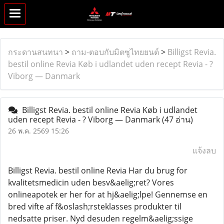
กระดานสนทนา
>
ถาม-ตอบกับมิตซูไทยยนต์
>
Billigst Revia.
bestil online Revia Køb i udlandet uden recept Revia - ?
Viborg — Danmark
Billigst Revia. bestil online Revia Køb i udlandet
uden recept Revia - ? Viborg — Danmark
(47 อ่าน)
26 พ.ค. 2569 15:26
แจ้งลบ
Billigst Revia. bestil online Revia Har du brug for
kvalitetsmedicin uden besv&aelig;ret? Vores
onlineapotek er her for at hj&aelig;lpe! Gennemse en
bred vifte af f&oslash;rsteklasses produkter til
nedsatte priser. Nyd desuden regelm&aelig;ssige