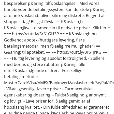
besparelser p&aring; tilf&oslash;jelser. Med vores
banebrydende betalingssystem kan du stole p&aring;,
at dine k&oslash;b bliver sikre og diskrete. Begynd at
shoppe i dag! Billigst Revia == K&oslash;b
h&oslash;jkvalitetsmedicin til nedsatte priser. Klik her =
=== https://cutt.ly/5r61GH3P == = K&oslash;b nu.
Godkendt apotek (hurtigere levering, flere
betalingsmetoder, men f&aelig;rre muligheder) ==
G&aring; til apoteket. == == https://cutt.ly/0r61JrKG ==
== - Hurtig levering og absolut fortrolighed. - Spillere
med bonus og store rabatter p&aring; alle
efterf&oslash;lgende ordrer. - Forskellige
betalingsmetoder:
MasterCard/Visa/AMEX/Bankoverf&oslash;rsel/PayPal/iDe
- V&aelig;sentligt lavere priser - Farmaceutiske
egenskaber og dosering. - Fuldst&aelig;ndig anonymt
og lovligt. - Lave priser for l&aelig;gemidler af
h&oslash;j kvalitet. - Din fulde tilfredshed er garanteret
eller dine penge tilbage. k&oslash;be Revia ordre Revia