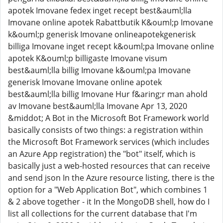
apotek Imovane fedex inget recept best&auml;lla
Imovane online apotek Rabattbutik K&ouml;p Imovane
k&ouml;p generisk Imovane onlineapotekgenerisk
billiga Imovane inget recept k&ouml;pa Imovane online
apotek K&ouml;p billigaste Imovane visum
best&auml;lla billig Imovane k&ouml;pa Imovane
generisk Imovane Imovane online apotek
best&auml;lla billig Imovane Hur f&aring;r man ahold
av Imovane best&auml;lla Imovane Apr 13, 2020
&middot; A Bot in the Microsoft Bot Framework world
basically consists of two things: a registration within
the Microsoft Bot Framework services (which includes
an Azure App registration) the "bot" itself, which is
basically just a web-hosted resources that can receive
and send json In the Azure resource listing, there is the
option for a "Web Application Bot", which combines 1
& 2 above together - it In the MongoDB shell, how do I
list all collections for the current database that I'm