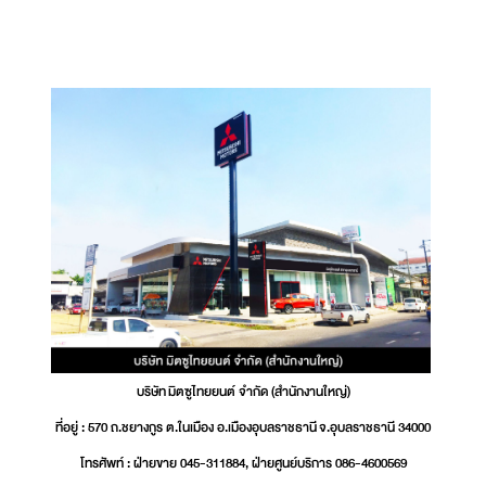
บริษัท มิตซูไทยยนต์ จำกัด (สำนักงานใหญ่)
ที่อยู่ : 570 ถ.ชยางกูร ต.ในเมือง อ.เมืองอุบลราชธานี จ.อุบลราชธานี 34000
โทรศัพท์ : ฝ่ายขาย 045-311884, ฝ่ายศูนย์บริการ 086-4600569