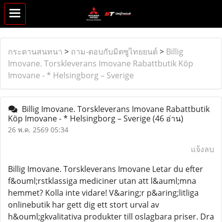
กระดานสนทนา
>
ถาม-ตอบกับมิตซูไทยยนต์
>
Billig
Imovane. Torskleverans Imovane Rabattbutik Köp
Imovane - * Helsingborg – Sverige
Billig Imovane. Torskleverans Imovane Rabattbutik
Köp Imovane - * Helsingborg – Sverige
(46 อ่าน)
26 พ.ค. 2569 05:34
แจ้งลบ
Billig Imovane. Torskleverans Imovane Letar du efter
f&ouml;rstklassiga mediciner utan att l&auml;mna
hemmet? Kolla inte vidare! V&aring;r p&aring;litliga
onlinebutik har gett dig ett stort urval av
h&ouml;gkvalitativa produkter till oslagbara priser. Dra