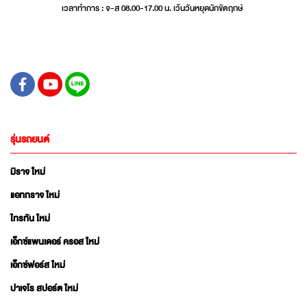
เวลาทำการ : จ-ส 08.00-17.00 น. เว้นวันหยุดนักขัตฤกษ์
รุ่นรถยนต์
มิราจ ใหม่
แอททราจ ใหม่
ไทรทัน ใหม่
เอ็กซ์แพนเดอร์ ครอส ใหม่
เอ็กซ์ฟอร์ส ใหม่
ปาเจโร สปอร์ต ใหม่