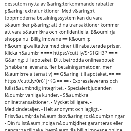
dessutom nytta av &aring;terkommande rabatter
p&aring; extrafunktioner. Med v&aring;rt
toppmoderna betalningssystem kan du vara
s&auml;ker p&aring; att dina transaktioner kommer
att vara s&auml;kra och konfidentiella. B&ouml;rja
shoppa nu! Billig Imovane == K&ouml;p
h&ouml;gkvalitativa mediciner till rabatterade priser.
Klicka h&auml;r = === https://cutt.ly/5r61GH3P == =
G&aring; till apoteket. Ditt betrodda onlineapotek
(snabbare leverans, fler betalningsmetoder, men
f&auml;rre alternativ) == G&aring; till apoteket. == ==
https://cutt.ly/0r61JrKG == == - Expressleverans och
fullst&auml;ndig integritet. - Specialerbjudanden
f&ouml;r vanliga kunder. - S&auml;kra
onlinetransaktioner. - Mycket billigare. -
Medicindetaljer. - Helt anonymt och lagligt. -
Prisv&auml;rda h&auml;lsov&aring;rdsl&ouml;sningar
- Din fullst&auml;ndiga n&ouml;jdhet garanteras eller
pengarna tillbaka. best&auml;lla billig Imovane online