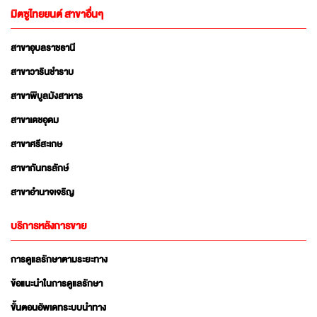
มิตซูไทยยนต์ สาขาอื่นๆ
สาขาอุบลราชธานี
สาขาวารินชำราบ
สาขาพิบูลมังสาหาร
สาขาเดชอุดม
สาขาศรีสะเกษ
สาขากันทรลักษ์
สาขาอำนาจเจริญ
บริการหลังการขาย
การดูแลรักษาตามระยะทาง
ข้อแนะนำในการดูแลรักษา
ขั้นตอนอัพเดทระบบนำทาง