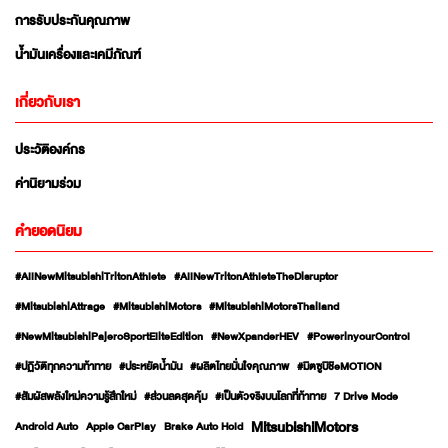
การรับประกันคุณภาพ
น้ำมันเครื่องและเคมีภัณฑ์
เกี่ยวกับเรา
ประวัติองค์กร
ค่านิยามร่วม
คำยอดนิยม
#AllNewMitsubishiTritonAthlete
#AllNewTritonAthleteTheDisruptor
#MitsubishiAttrage
#MitsubishiMotors
#MitsubishiMotorsThailand
#NewMitsubishiPajeroSportEliteEdition
#NewXpanderHEV
#PowerinyourControl
#ปฏิวัติทุกความท้าทาย
#ประหยัดน้ำมัน
#ผลิตไทยมั่นใจคุณภาพ
#มิตซูบิชิeMOTION
#สัมผัสพลังใหม่ความรู้สึกใหม่
#ส่วนลดสุดคุ้ม
#เป็นตัวจริงบนโลกที่ท้าทาย
7 Drive Mode
MitsubishiMotors
Android Auto
Apple CarPlay
Brake Auto Hold