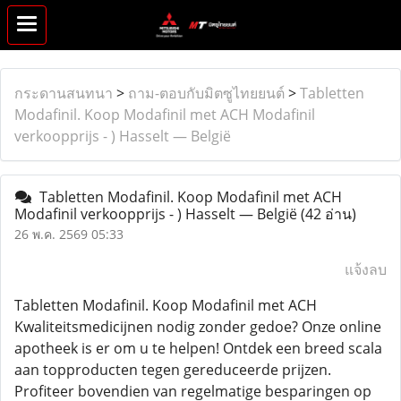
กระดานสนทนา
>
ถาม-ตอบกับมิตซูไทยยนต์
>
Tabletten
Modafinil. Koop Modafinil met ACH Modafinil
verkoopprijs - ) Hasselt — België
Tabletten Modafinil. Koop Modafinil met ACH
Modafinil verkoopprijs - ) Hasselt — België
(42 อ่าน)
26 พ.ค. 2569 05:33
แจ้งลบ
Tabletten Modafinil. Koop Modafinil met ACH
Kwaliteitsmedicijnen nodig zonder gedoe? Onze online
apotheek is er om u te helpen! Ontdek een breed scala
aan topproducten tegen gereduceerde prijzen.
Profiteer bovendien van regelmatige besparingen op