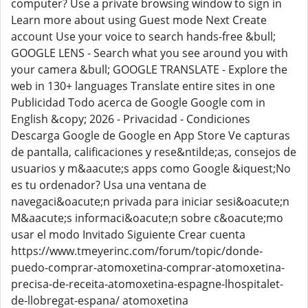
computer? Use a private browsing window to sign in
Learn more about using Guest mode Next Create
account Use your voice to search hands-free &bull;
GOOGLE LENS - Search what you see around you with
your camera &bull; GOOGLE TRANSLATE - Explore the
web in 130+ languages Translate entire sites in one
Publicidad Todo acerca de Google Google com in
English &copy; 2026 - Privacidad - Condiciones
Descarga Google de Google en App Store Ve capturas
de pantalla, calificaciones y rese&ntilde;as, consejos de
usuarios y m&aacute;s apps como Google &iquest;No
es tu ordenador? Usa una ventana de
navegaci&oacute;n privada para iniciar sesi&oacute;n
M&aacute;s informaci&oacute;n sobre c&oacute;mo
usar el modo Invitado Siguiente Crear cuenta
https://www.tmeyerinc.com/forum/topic/donde-
puedo-comprar-atomoxetina-comprar-atomoxetina-
precisa-de-receita-atomoxetina-espagne-lhospitalet-
de-llobregat-espana/ atomoxetina