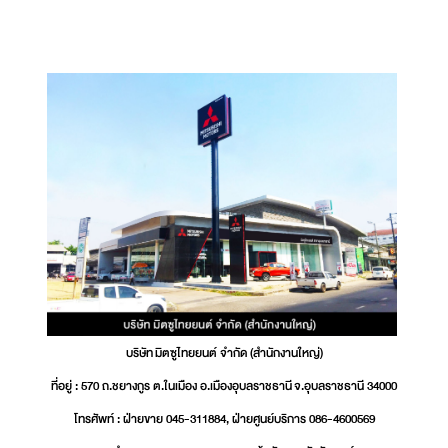
บริษัท มิตซูไทยยนต์ จำกัด (สำนักงานใหญ่)
ที่อยู่ : 570 ถ.ชยางกูร ต.ในเมือง อ.เมืองอุบลราชธานี จ.อุบลราชธานี 34000
โทรศัพท์ : ฝ่ายขาย 045-311884, ฝ่ายศูนย์บริการ 086-4600569