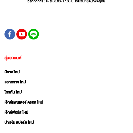
เวลาทำการ : จ-ส 08.00-17.00 น. เว้นวันหยุดนักขัตฤกษ์
รุ่นรถยนต์
มิราจ ใหม่
แอททราจ ใหม่
ไทรทัน ใหม่
เอ็กซ์แพนเดอร์ ครอส ใหม่
เอ็กซ์ฟอร์ส ใหม่
ปาเจโร สปอร์ต ใหม่