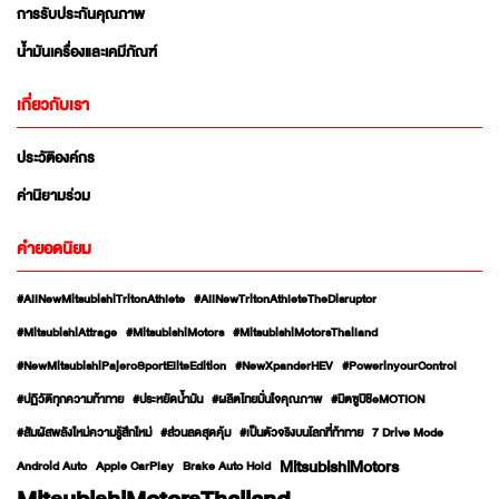
การรับประกันคุณภาพ
น้ำมันเครื่องและเคมีภัณฑ์
เกี่ยวกับเรา
ประวัติองค์กร
ค่านิยามร่วม
คำยอดนิยม
#AllNewMitsubishiTritonAthlete
#AllNewTritonAthleteTheDisruptor
#MitsubishiAttrage
#MitsubishiMotors
#MitsubishiMotorsThailand
#NewMitsubishiPajeroSportEliteEdition
#NewXpanderHEV
#PowerinyourControl
#ปฏิวัติทุกความท้าทาย
#ประหยัดน้ำมัน
#ผลิตไทยมั่นใจคุณภาพ
#มิตซูบิชิeMOTION
#สัมผัสพลังใหม่ความรู้สึกใหม่
#ส่วนลดสุดคุ้ม
#เป็นตัวจริงบนโลกที่ท้าทาย
7 Drive Mode
MitsubishiMotors
Android Auto
Apple CarPlay
Brake Auto Hold