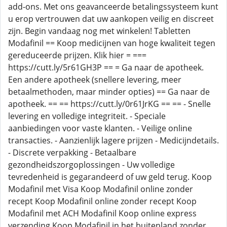
add-ons. Met ons geavanceerde betalingssysteem kunt
u erop vertrouwen dat uw aankopen veilig en discreet
zijn. Begin vandaag nog met winkelen! Tabletten
Modafinil == Koop medicijnen van hoge kwaliteit tegen
gereduceerde prijzen. Klik hier = ===
https://cutt.ly/5r61GH3P == = Ga naar de apotheek.
Een andere apotheek (snellere levering, meer
betaalmethoden, maar minder opties) == Ga naar de
apotheek. == == https://cutt.ly/0r61JrKG == == - Snelle
levering en volledige integriteit. - Speciale
aanbiedingen voor vaste klanten. - Veilige online
transacties. - Aanzienlijk lagere prijzen - Medicijndetails.
- Discrete verpakking - Betaalbare
gezondheidszorgoplossingen - Uw volledige
tevredenheid is gegarandeerd of uw geld terug. Koop
Modafinil met Visa Koop Modafinil online zonder
recept Koop Modafinil online zonder recept Koop
Modafinil met ACH Modafinil Koop online express
verzending Koop Modafinil in het buitenland zonder