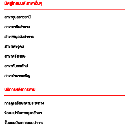
มิตซูไทยยนต์ สาขาอื่นๆ
สาขาอุบลราชธานี
สาขาวารินชำราบ
สาขาพิบูลมังสาหาร
สาขาเดชอุดม
สาขาศรีสะเกษ
สาขากันทรลักษ์
สาขาอำนาจเจริญ
บริการหลังการขาย
การดูแลรักษาตามระยะทาง
ข้อแนะนำในการดูแลรักษา
ขั้นตอนอัพเดทระบบนำทาง