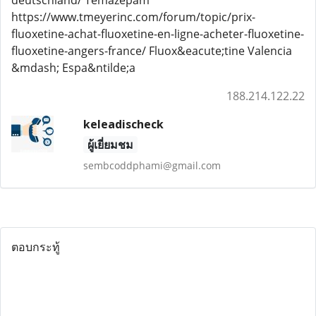
deutschland/ Temazepam
https://www.tmeyerinc.com/forum/topic/prix-
fluoxetine-achat-fluoxetine-en-ligne-acheter-fluoxetine-
fluoxetine-angers-france/ Fluox&eacute;tine Valencia
&mdash; Espa&ntilde;a
188.214.122.22
keleadischeck
ผู้เยี่ยมชม
sembcoddphami@gmail.com
ตอบกระทู้