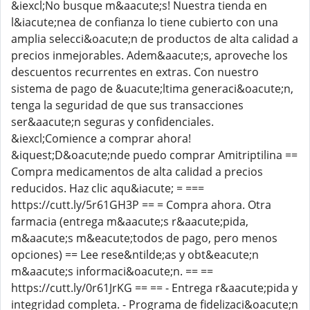
&iexcl;No busque m&aacute;s! Nuestra tienda en
l&iacute;nea de confianza lo tiene cubierto con una
amplia selecci&oacute;n de productos de alta calidad a
precios inmejorables. Adem&aacute;s, aproveche los
descuentos recurrentes en extras. Con nuestro
sistema de pago de &uacute;ltima generaci&oacute;n,
tenga la seguridad de que sus transacciones
ser&aacute;n seguras y confidenciales.
&iexcl;Comience a comprar ahora!
&iquest;D&oacute;nde puedo comprar Amitriptilina ==
Compra medicamentos de alta calidad a precios
reducidos. Haz clic aqu&iacute; = ===
https://cutt.ly/5r61GH3P == = Compra ahora. Otra
farmacia (entrega m&aacute;s r&aacute;pida,
m&aacute;s m&eacute;todos de pago, pero menos
opciones) == Lee rese&ntilde;as y obt&eacute;n
m&aacute;s informaci&oacute;n. == ==
https://cutt.ly/0r61JrKG == == - Entrega r&aacute;pida y
integridad completa. - Programa de fidelizaci&oacute;n