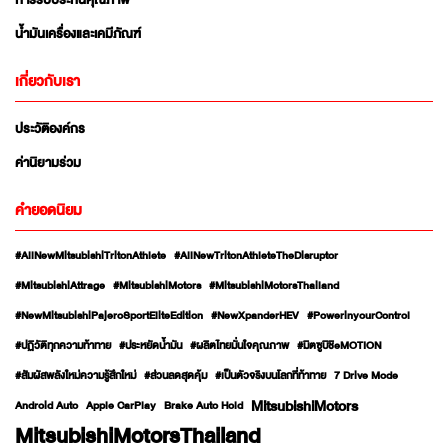
การรับประกันคุณภาพ
น้ำมันเครื่องและเคมีภัณฑ์
เกี่ยวกับเรา
ประวัติองค์กร
ค่านิยามร่วม
คำยอดนิยม
#AllNewMitsubishiTritonAthlete
#AllNewTritonAthleteTheDisruptor
#MitsubishiAttrage
#MitsubishiMotors
#MitsubishiMotorsThailand
#NewMitsubishiPajeroSportEliteEdition
#NewXpanderHEV
#PowerinyourControl
#ปฏิวัติทุกความท้าทาย
#ประหยัดน้ำมัน
#ผลิตไทยมั่นใจคุณภาพ
#มิตซูบิชิeMOTION
#สัมผัสพลังใหม่ความรู้สึกใหม่
#ส่วนลดสุดคุ้ม
#เป็นตัวจริงบนโลกที่ท้าทาย
7 Drive Mode
MitsubishiMotors
Android Auto
Apple CarPlay
Brake Auto Hold
MitsubishiMotorsThailand