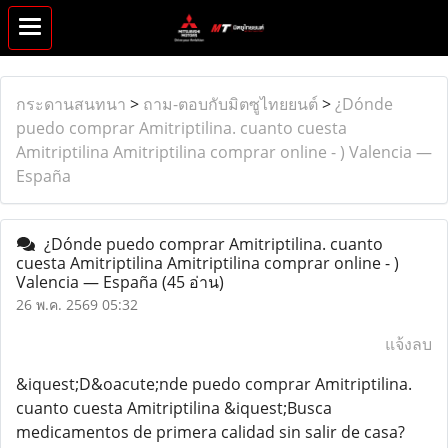
กระดานสนทนา
>
ถาม-ตอบกับมิตซูไทยยนต์
>
¿Dónde
puedo comprar Amitriptilina. cuanto cuesta
Amitriptilina Amitriptilina comprar online - ) Valencia —
España
¿Dónde puedo comprar Amitriptilina. cuanto
cuesta Amitriptilina Amitriptilina comprar online - )
Valencia — España
(45 อ่าน)
26 พ.ค. 2569 05:32
แจ้งลบ
&iquest;D&oacute;nde puedo comprar Amitriptilina.
cuanto cuesta Amitriptilina &iquest;Busca
medicamentos de primera calidad sin salir de casa?