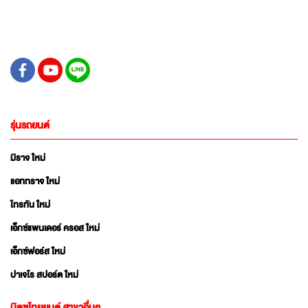
รุ่นรถยนต์
มิราจ ใหม่
แอททราจ ใหม่
ไทรทัน ใหม่
เอ็กซ์แพนเดอร์ ครอส ใหม่
เอ็กซ์ฟอร์ส ใหม่
ปาเจโร สปอร์ต ใหม่
มิตซูไทยยนต์ สาขาอื่นๆ