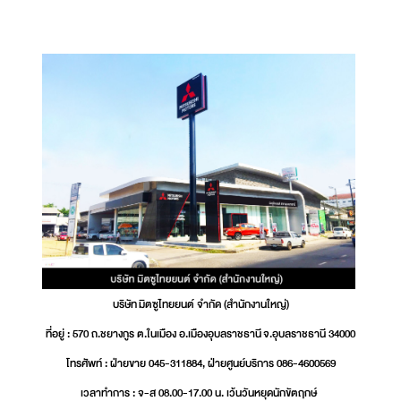
บริษัท มิตซูไทยยนต์ จำกัด (สำนักงานใหญ่)
ที่อยู่ : 570 ถ.ชยางกูร ต.ในเมือง อ.เมืองอุบลราชธานี จ.อุบลราชธานี 34000
โทรศัพท์ : ฝ่ายขาย 045-311884, ฝ่ายศูนย์บริการ 086-4600569
เวลาทำการ : จ-ส 08.00-17.00 น. เว้นวันหยุดนักขัตฤกษ์