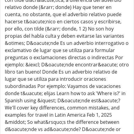
con tilde diacr&iacute;tica, a diferencia del adverbio
relativo donde (&rarr; donde) Hay que tener en
cuenta, no obstante, que el adverbio relativo puede
hacerse t&oacute;nico en ciertos casos y escribirse,
por ello, con tilde (&rarr; donde, 1 2) No son hoy
propias del habla culta y deben evitarse las variantes
&otimes; D&oacute;nde Es un adverbio interrogativo o
exclamativo de lugar que se utiliza para formular
preguntas o exclamaciones directas o indirectas Por
ejemplo: &iexcl; D&oacute;nde encontrar&eacute; otro
libro tan bueno! Donde Es un adverbio relativo de
lugar que se utiliza para introducir oraciones
subordinadas Por ejemplo: Vayamos de vacaciones
donde t&uacute; elijas Learn how to ask 'Where is?' in
Spanish using &iquest; D&oacute;nde est&aacute;?
We'll cover key differences, common mistakes, and
examples for travel in Latin America Feb 1, 2025
&middot; So what&rsquo;s the difference between
d&oacute;nde vs ad&oacute;nde? D&oacute;nde or