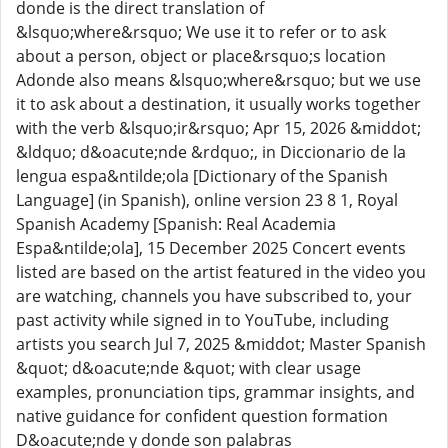
donde is the direct translation of
&lsquo;where&rsquo; We use it to refer or to ask
about a person, object or place&rsquo;s location
Adonde also means &lsquo;where&rsquo; but we use
it to ask about a destination, it usually works together
with the verb &lsquo;ir&rsquo; Apr 15, 2026 &middot;
&ldquo; d&oacute;nde &rdquo;, in Diccionario de la
lengua espa&ntilde;ola [Dictionary of the Spanish
Language] (in Spanish), online version 23 8 1, Royal
Spanish Academy [Spanish: Real Academia
Espa&ntilde;ola], 15 December 2025 Concert events
listed are based on the artist featured in the video you
are watching, channels you have subscribed to, your
past activity while signed in to YouTube, including
artists you search Jul 7, 2025 &middot; Master Spanish
&quot; d&oacute;nde &quot; with clear usage
examples, pronunciation tips, grammar insights, and
native guidance for confident question formation
D&oacute;nde y donde son palabras