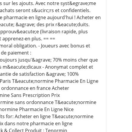
s sur les ajouts. Avec notre syst&egrave;me
chats seront s&ucirc;rs et confidentiels.
 pharmacie en ligne aujourd'hui ! Acheter en
cute; &agrave; des prix r&eacute;duits.
approuv&eacute;e (livraison rapide, plus
t apprenez-en plus. == ==
 et moral obligation. - Joueurs avec bonus et
 de paiement :
Toujours jusqu'&agrave; 70% moins cher que
its m&eacute;dicaux - Anonymat complet et
antie de satisfaction &agrave; 100%
Paris T&eacute;normine Pharmacie En Ligne
 ordonnance en france Acheter
ine Sans Prescription Prix
normine sans ordonnance T&eacute;normine
normine Pharmacie En Ligne Nice
lts for: Acheter en ligne T&eacute;normine
x dans notre pharmacie en ligne
ck & Collect Produit : Tenormin