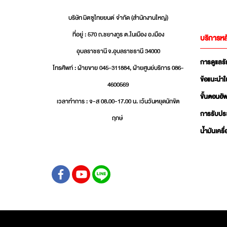
บริษัท มิตซูไทยยนต์ จำกัด (สำนักงานใหญ่)
ที่อยู่ : 570 ถ.ชยางกูร ต.ในเมือง อ.เมือง
บริการหล
อุบลราชธานี จ.อุบลราชธานี 34000
การดูแลร
โทรศัพท์ : ฝ่ายขาย 045-311884, ฝ่ายศูนย์บริการ 086-
ข้อแนะนำใ
4600569
ขั้นตอนอ
เวลาทำการ : จ-ส 08.00-17.00 น. เว้นวันหยุดนักขัต
การรับปร
ฤกษ์
น้ำมันเครื