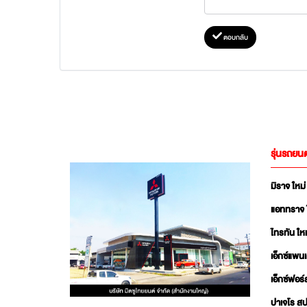
ตอบกลับ
รุ่นรถยนต
มิราจ ใหม่
แอททราจ 
ไทรทัน ใหม
เอ็กซ์แพน
เอ็กซ์ฟอร์
ปาเจโร สป