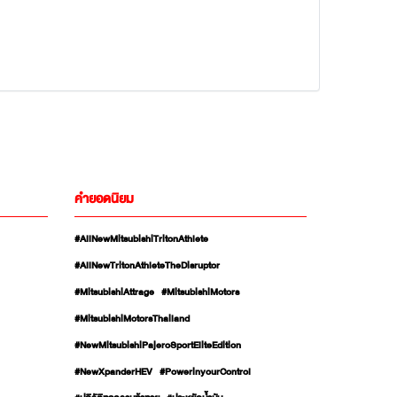
คำยอดนิยม
#AllNewMitsubishiTritonAthlete
#AllNewTritonAthleteTheDisruptor
#MitsubishiAttrage
#MitsubishiMotors
#MitsubishiMotorsThailand
#NewMitsubishiPajeroSportEliteEdition
#NewXpanderHEV
#PowerinyourControl