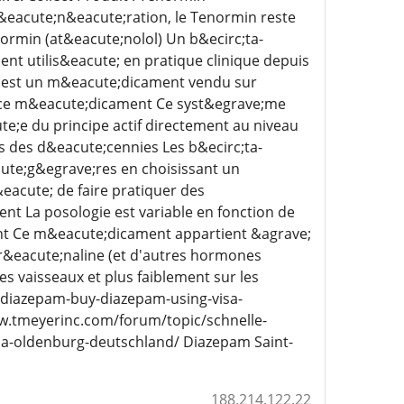
g&eacute;n&eacute;ration, le Tenormin reste
normin (at&eacute;nolol) Un b&ecirc;ta-
nt utilis&eacute; en pratique clinique depuis
 est un m&eacute;dicament vendu sur
ur ce m&eacute;dicament Ce syst&egrave;me
e;e du principe actif directement au niveau
s des d&eacute;cennies Les b&ecirc;ta-
ute;g&egrave;res en choisissant un
&eacute; de faire pratiquer des
ent La posologie est variable en fonction de
ient Ce m&eacute;dicament appartient &agrave;
adr&eacute;naline (et d'autres hormones
 vaisseaux et plus faiblement sur les
-diazepam-buy-diazepam-using-visa-
w.tmeyerinc.com/forum/topic/schnelle-
sa-oldenburg-deutschland/ Diazepam Saint-
188.214.122.22