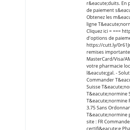
r&eacute;duits. En 
de paiement s&eacut
Obtenez les m&eacut
ligne T&eacute;norm
Cliquez ici = === h
d'options de paieme
https://cutt.ly/0r61J
remises importantes
MasterCard/Visa/AM
votre pharmacie loc
l&eacute;gal. - Sol
Commander T&eacute
Suisse T&eacute;no
T&eacute;normine S
T&eacute;normine P
3.75 Sans Ordonnan
T&eacute;normine pr
site : FR Commande
certifi&eacute;e Pha