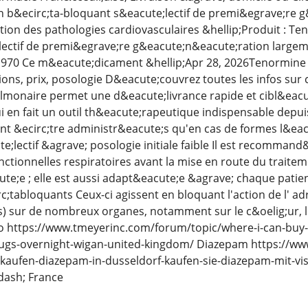
n b&ecirc;ta-bloquant s&eacute;lectif de premi&egrave;re 
stion des pathologies cardiovasculaires &hellip;Produit : Te
ectif de premi&egrave;re g&eacute;n&eacute;ration largeme
1970 Ce m&eacute;dicament &hellip;Apr 28, 2026Tenormine
ons, prix, posologie D&eacute;couvrez toutes les infos s
lmonaire permet une d&eacute;livrance rapide et cibl&eacut
i en fait un outil th&eacute;rapeutique indispensable depui
t &ecirc;tre administr&eacute;s qu'en cas de formes l&eac
e;lectif &agrave; posologie initiale faible Il est recommand
ctionnelles respiratoires avant la mise en route du traitem
acute;e ; elle est aussi adapt&eacute;e &agrave; chaque pat
irc;tabloquants Ceux-ci agissent en bloquant l'action de l' 
 sur de nombreux organes, notamment sur le c&oelig;ur, les
o https://www.tmeyerinc.com/forum/topic/where-i-can-buy
ugs-overnight-wigan-united-kingdom/ Diazepam https://ww
-kaufen-diazepam-in-dusseldorf-kaufen-sie-diazepam-mit-vi
ash; France