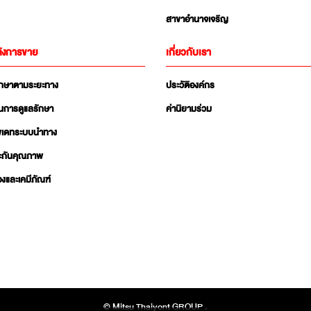
สาขาอำนาจเจริญ
ังการขาย
เกี่ยวกับเรา
ักษาตามระยะทาง
ประวัติองค์กร
นการดูแลรักษา
ค่านิยามร่วม
ัพเดทระบบนำทาง
ะกันคุณภาพ
่องและเคมีภัณฑ์
© Mitsu Thaiyont GROUP .