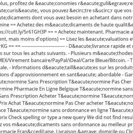
plus, profitez de &eacute;conomies r&eacute;guli&egrave;re
e;curis&eacute;, vous pouvez &ecirc;tre s&ucirc;r que vos a
e;dicaments dont vous avez besoin en achetant dans notre
ine == Achetez des m&eacute;dicaments de haute qualit&ea
ttps://cutt.ly/5r61GH3P == = Achetez maintenant. Pharmacie 
nt, mais moins d'options) == Lisez les &eacute;valuations e
rKG == == ----------------------------- - D&eacute;livrance rapide
 sur tous les achats suivants. - Plusieurs m&eacute;thodes
EX/Virement bancaire/PayPal/iDeal/Carte Bleue/Bitcoin. - 
ale. - Informations d&eacute;taill&eacute;es sur les produ
utions d'approvisionnement en sant&eacute; abordable - Gar
;normine Sans Prescription T&eacute;normine Pas Cher 
rmine Pharmacie En Ligne Belgique T&eacute;normine sans
ans Prescription Acheter T&eacute;normine T&eacute;norm
rix Achat T&eacute;normine Pas Cher acheter T&eacute;
ce T&eacute;normine sans ordonnance en ligne T&eacute;
ix Check spelling or type a new query We did not find resu
z vos m&eacute;dicaments sans ordonnance au meilleur pri
rmacie Fran&ccedil;aise, Livraison &agrave; domicile ou Cli