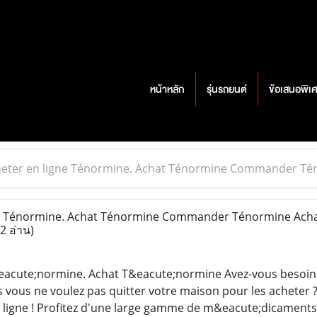
หน้าหลัก
รุ่นรถยนต์
ข้อเสนอพิเ
eter en ligne Ténormine. Achat Ténormine Commander Téno
e Ténormine. Achat Ténormine Commander Ténormine Achat 
2 อ่าน)
&eacute;normine. Achat T&eacute;normine Avez-vous besoin
s vous ne voulez pas quitter votre maison pour les acheter 
ligne ! Profitez d'une large gamme de m&eacute;dicaments 