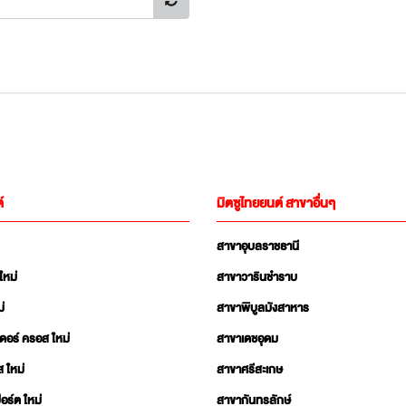
์
มิตซูไทยยนต์ สาขาอื่นๆ
สาขาอุบลราชธานี
ใหม่
สาขาวารินชำราบ
่
สาขาพิบูลมังสาหาร
เดอร์ ครอส ใหม่
สาขาเดชอุดม
ส ใหม่
สาขาศรีสะเกษ
อร์ต ใหม่
สาขากันทรลักษ์