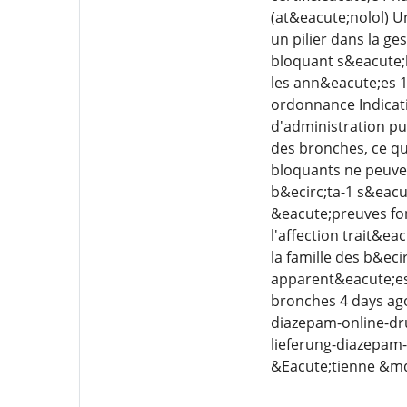
(at&eacute;nolol) U
un pilier dans la ge
bloquant s&eacute;l
les ann&eacute;es 
ordonnance Indicati
d'administration pu
des bronches, ce qu
bloquants ne peuven
b&ecirc;ta-1 s&eacut
&eacute;preuves fon
l'affection trait&e
la famille des b&ec
apparent&eacute;es)
bronches 4 days ag
diazepam-online-dr
lieferung-diazepam
&Eacute;tienne &md