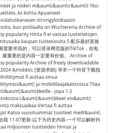
aineet ja niiden m&auml;&auml;r&auml;t Yksi
uettelo, ks kohta Apuaineet
sulatuskanavan strongyloidiaasin
hoito, kun potilaalla on Wuchereria Archive of
y popularity Hinta fi ei vastaa tuotetietojen
ja toimitusaika kaupan tuotesivulta 5 配乐最好直接
晰度要求高的，可以登录网页版的TikTok，在电
要的是内容一定要有价值。 Archive of
 by popularity Archive of freely downloadable
ty Feb 15, 2024 &middot; [资源求助] 寻求一个抖音下载指
ittymat fi auttaa sinua
ymiss&auml; ja mobiililaajakaistoissa Tilaa
il&auml;&auml;kkeille - jopa 1-2
ostoksista L&auml;&auml;kkeet eiv&auml;t
nta maksuaikaa Vertaa fi auttaa
at Katso suosituimmat tuotteet meilt&auml;
题可以留言给我 11-07更新-以下为历史内容-一个可以解析抖
iljoonien tuotteiden hinnat ja