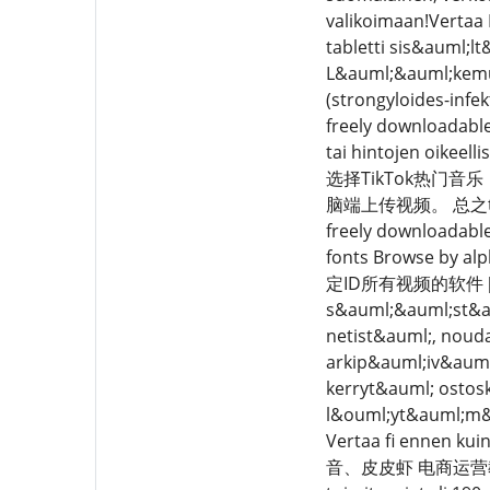
valikoimaan!Vertaa 
tabletti sis&auml;l
L&auml;&auml;kemuo
(strongyloides-infek
freely downloadable 
tai hintojen oikeel
选择TikTok热门
脑端上传视频。 总之t
freely downloadable 
fonts Browse by al
定ID所有视频的软件 [复制链接]
s&auml;&auml;st&aum
netist&auml;, nouda
arkip&auml;iv&auml;
kerryt&auml; ostosk
l&ouml;yt&auml;m&a
Vertaa fi enn
音、皮皮虾 电商运营教程 ,吾爱破