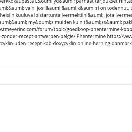
0 verkkokaupasta L&ouml;yd&auml; parhaat tarjoukset Hinta
ml;&auml; vain, jos l&auml;&auml;k&auml;ri on todennut, t
eisiin kuuluva loistartunta Ivermektiini&auml;, jota Iverm
auml;&auml; my&ouml;s muiden kuin t&auml;ss&auml; pakka
ww.tmeyerinc.com/forum/topic/goedkoop-phentermine-koo
-zonder-recept-antwerpen-belgie/ Phentermine https://ww
ycyklin-uden-recept-kob-doxycyklin-online-herning-danmar