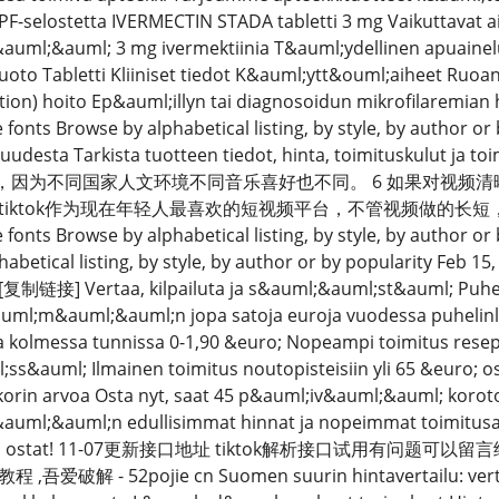
PF-selostetta IVERMECTIN STADA tabletti 3 mg Vaikuttavat 
t&auml;&auml; 3 mg ivermektiinia T&auml;ydellinen apuainel
to Tabletti Kliiniset tiedot K&auml;ytt&ouml;aiheet Ruoan
tion) hoito Ep&auml;illyn tai diagnosoidun mikrofilaremian 
fonts Browse by alphabetical listing, by style, by author or b
lisuudesta Tarkista tuotteen tiedot, hinta, toimituskulut 
音乐，因为不同国家人文环境不同音乐喜好也不同。 6 如果对视频清
iktok作为现在年轻人最喜欢的短视频平台，不管视频做的长短，最重
fonts Browse by alphabetical listing, by style, by author or
phabetical listing, by style, by author or by populari
 Vertaa, kilpailuta ja s&auml;&auml;st&auml; Puhelinli
l;m&auml;&auml;n jopa satoja euroja vuodessa puhelinliitt
 kolmessa tunnissa 0-1,90 &euro; Nopeampi toimitus resept
ss&auml; Ilmainen toimitus noutopisteisiin yli 65 &euro; 
orin arvoa Osta nyt, saat 45 p&auml;iv&auml;&auml; koroto
uml;&auml;n edullisimmat hinnat ja nopeimmat toimitusaj
en kuin ostat! 11-07更新接口地址 tiktok解析接口试用有问
解 - 52pojie cn Suomen suurin hintavertailu: vertaa m