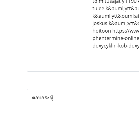
toimitusajat yli 19
tulee k&auml;ytt&au
k&auml;ytt&ouml;aih
joskus k&auml;ytt&
hoitoon https://w
phentermine-online
doxycyklin-kob-dox
ตอบกระทู้