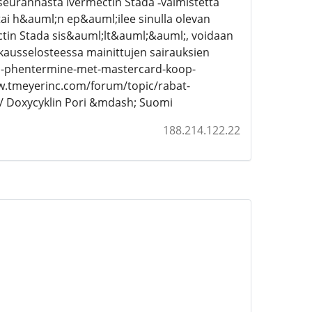
seurannasta Ivermectin Stada ‑valmistetta
ai h&auml;n ep&auml;ilee sinulla olevan
ectin Stada sis&auml;lt&auml;&auml;, voidaan
usselosteessa mainittujen sairauksien
p-phentermine-met-mastercard-koop-
w.tmeyerinc.com/forum/topic/rabat-
k/ Doxycyklin Pori &mdash; Suomi
188.214.122.22