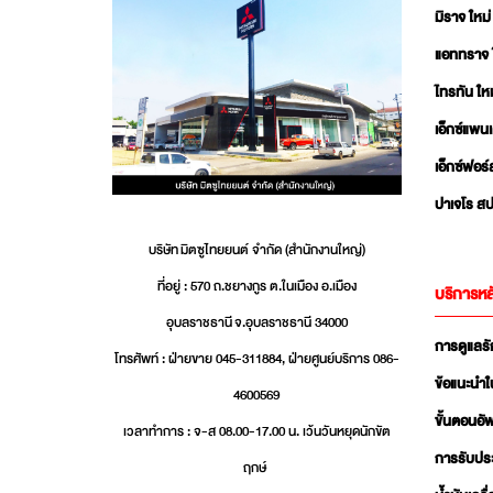
มิราจ ใหม่
แอททราจ 
ไทรทัน ใหม
เอ็กซ์แพน
เอ็กซ์ฟอร์
ปาเจโร สป
บริษัท มิตซูไทยยนต์ จำกัด (สำนักงานใหญ่)
ที่อยู่ : 570 ถ.ชยางกูร ต.ในเมือง อ.เมือง
บริการหล
อุบลราชธานี จ.อุบลราชธานี 34000
การดูแลร
โทรศัพท์ : ฝ่ายขาย 045-311884, ฝ่ายศูนย์บริการ 086-
ข้อแนะนำใ
4600569
ขั้นตอนอ
เวลาทำการ : จ-ส 08.00-17.00 น. เว้นวันหยุดนักขัต
การรับปร
ฤกษ์