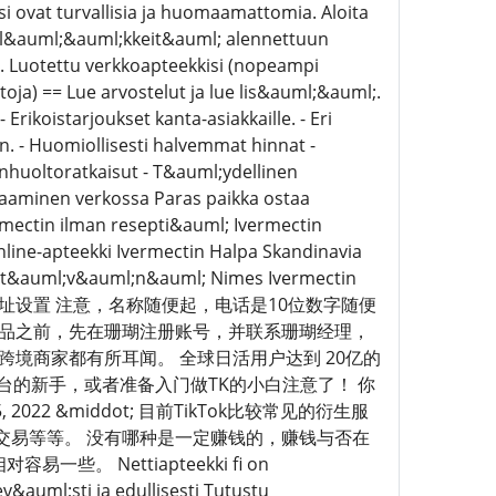
 ovat turvallisia ja huomaamattomia. Aloita
a l&auml;&auml;kkeit&auml; alennettuun
t. Luotettu verkkoapteekkisi (nopeampi
) == Lue arvostelut ja lue lis&auml;&auml;.
Erikoistarjoukset kanta-asiakkaille. - Eri
. - Huomiollisesti halvemmat hinnat -
enhuoltoratkaisut - T&auml;ydellinen
tilaaminen verkossa Paras paikka ostaa
rmectin ilman resepti&auml; Ivermectin
line-apteekki Ivermectin Halpa Skandinavia
Myyt&auml;v&auml;n&auml; Nimes Ivermectin
25 TikTok 仓库地址设置 注意，名称随便起，电话是10位数字随便
上品之前，先在珊瑚注册账号，并联系珊瑚经理，
跨境商家都有所耳闻。 全球日活用户达到 20亿的
台的新手，或者准备入门做TK的小白注意了！ 你
22 &middot; 目前TikTok比较常见的衍生服
k账号交易等等。 没有哪种是一定赚钱的，赚钱与否在
 Nettiapteekki fi on
&auml;sti ja edullisesti Tutustu