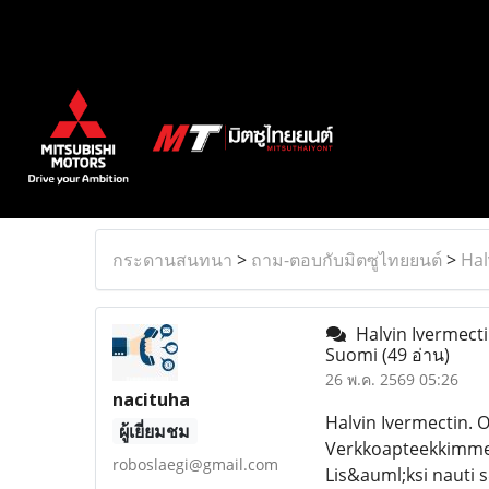
กระดานสนทนา
>
ถาม-ตอบกับมิตซูไทยยนต์
>
Hal
Halvin Ivermectin
Suomi
(49 อ่าน)
26 พ.ค. 2569 05:26
nacituha
Halvin Ivermectin. 
ผู้เยี่ยมชม
Verkkoapteekkimme 
roboslaegi@gmail.com
Lis&auml;ksi nauti