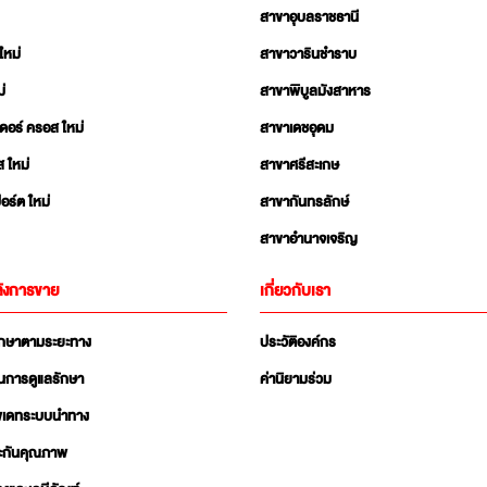
สาขาอุบลราชธานี
ใหม่
สาขาวารินชำราบ
่
สาขาพิบูลมังสาหาร
เดอร์ ครอส ใหม่
สาขาเดชอุดม
ส ใหม่
สาขาศรีสะเกษ
อร์ต ใหม่
สาขากันทรลักษ์
สาขาอำนาจเจริญ
ังการขาย
เกี่ยวกับเรา
ักษาตามระยะทาง
ประวัติองค์กร
นการดูแลรักษา
ค่านิยามร่วม
ัพเดทระบบนำทาง
ะกันคุณภาพ