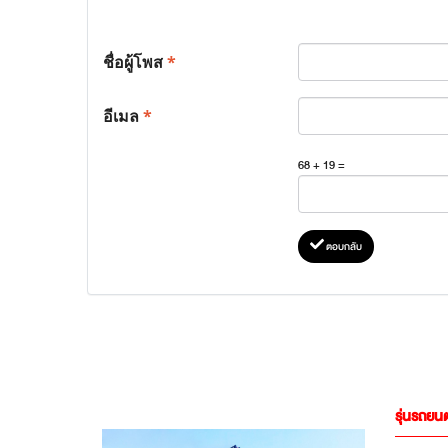
ชื่อผู้โพส
*
อีเมล
*
68 + 19 =
ตอบกลับ
รุ่นรถยนต