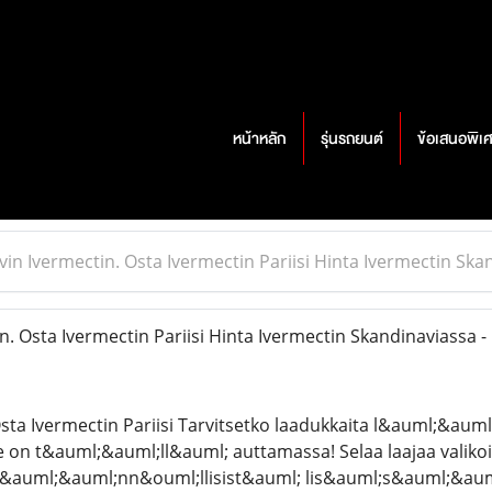
หน้าหลัก
รุ่นรถยนต์
ข้อเสนอพิเ
vin Ivermectin. Osta Ivermectin Pariisi Hinta Ivermectin Ska
. Osta Ivermectin Pariisi Hinta Ivermectin Skandinaviassa - 
Osta Ivermectin Pariisi Tarvitsetko laadukkaita l&auml;&auml
on t&auml;&auml;ll&auml; auttamassa! Selaa laajaa valiko
 s&auml;&auml;nn&ouml;llisist&auml; lis&auml;s&auml;&au