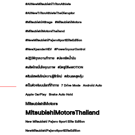
#AllNewMitsubishiTritonAthlete
#AllNewTritonAthleteTheDisruptor
#MitsubishiAttrage
#MitsubishiMotors
#MitsubishiMotorsThailand
#NewMitsubishiPajeroSportEliteEdition
#NewXpanderHEV
#PowerinyourControl
#ปฏิวัติทุกความท้าทาย
#ประหยัดน้ำมัน
#ผลิตไทยมั่นใจคุณภาพ
#มิตซูบิชิeMOTION
#สัมผัสพลังใหม่ความรู้สึกใหม่
#ส่วนลดสุดคุ้ม
#เป็นตัวจริงบนโลกที่ท้าทาย
7 Drive Mode
Android Auto
Apple CarPlay
Brake Auto Hold
MitsubishiMotors
MitsubishiMotorsThailand
New Mitsubishi Pajero Sport Elite Edition
NewMitsubishiPajeroSportEliteEdition