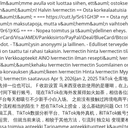
m&auml;mme avulla voit luottaa siihen, ett&auml; ostoksesi
;n&auml;&auml;n! Halvin Ivermectin == Osta korkealaatuisi
&auml;t&auml; = === https://cutt.ly/5r61GH3P == = Osta ny
ml;n maksutapoja, mutta v&auml;hemm&auml;n vaihtoehtoja
y/0r61JrKG == == - Nopea toimitus ja t&auml;ydellinen eheys. - 
Card/Visa/AMEX/Pankkisiirto/PayPal/iDeal/BlueCard/Bitcoin
ot. - T&auml;ysin anonyymi ja laillinen. - Edulliset terveyd
 on taattu tai rahasi takaisin. Ivermectin hinta Ivermectin 
in Verkkoapteekit AINO Ivermectin ilman resepti&auml; Ive
l&auml;&auml;kehaku Ivermectin Ivermectin Suomilainen on
ela-korvauksen j&auml;lkeen Ivermectin Hinta Ivermectin 
&auml; Ivermectin saatavuus Apr 9, 2026Jan 2, 20
去掉一位也可以。 F 收款设置 马来西亚收款使用的是珊瑚，在
间下银行账号。 现在TikTok在海外发展得如火如荼，相信各位
的平台每天都吸引不少新手小白入场。 之前没有接触过跨境电商平
相当的陌生？ 想在TikTok上捞金，这么基础的问题 Oct 15, 20
工具、TikTok数据分析平台、TikTok海外真机，和TikTo
。 但就当前来说，相较于其他方法，引流到 独立站 变现要相对容易一些。
sa toimiva apteekki Tarjoamme apteekkituotteet k&auml;tev