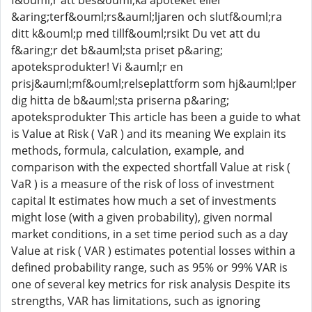
f&ouml;r att bes&ouml;ka apoteket eller
&aring;terf&ouml;rs&auml;ljaren och slutf&ouml;ra
ditt k&ouml;p med tillf&ouml;rsikt Du vet att du
f&aring;r det b&auml;sta priset p&aring;
apoteksprodukter! Vi &auml;r en
prisj&auml;mf&ouml;relseplattform som hj&auml;lper
dig hitta de b&auml;sta priserna p&aring;
apoteksprodukter This article has been a guide to what
is Value at Risk ( VaR ) and its meaning We explain its
methods, formula, calculation, example, and
comparison with the expected shortfall Value at risk (
VaR ) is a measure of the risk of loss of investment
capital It estimates how much a set of investments
might lose (with a given probability), given normal
market conditions, in a set time period such as a day
Value at risk ( VAR ) estimates potential losses within a
defined probability range, such as 95% or 99% VAR is
one of several key metrics for risk analysis Despite its
strengths, VAR has limitations, such as ignoring