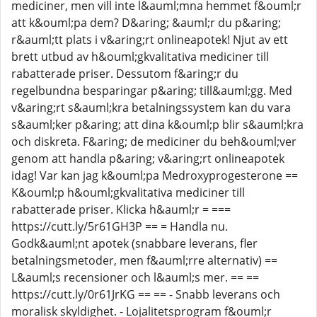
mediciner, men vill inte l&auml;mna hemmet f&ouml;r
att k&ouml;pa dem? D&aring; &auml;r du p&aring;
r&auml;tt plats i v&aring;rt onlineapotek! Njut av ett
brett utbud av h&ouml;gkvalitativa mediciner till
rabatterade priser. Dessutom f&aring;r du
regelbundna besparingar p&aring; till&auml;gg. Med
v&aring;rt s&auml;kra betalningssystem kan du vara
s&auml;ker p&aring; att dina k&ouml;p blir s&auml;kra
och diskreta. F&aring; de mediciner du beh&ouml;ver
genom att handla p&aring; v&aring;rt onlineapotek
idag! Var kan jag k&ouml;pa Medroxyprogesterone ==
K&ouml;p h&ouml;gkvalitativa mediciner till
rabatterade priser. Klicka h&auml;r = ===
https://cutt.ly/5r61GH3P == = Handla nu.
Godk&auml;nt apotek (snabbare leverans, fler
betalningsmetoder, men f&auml;rre alternativ) ==
L&auml;s recensioner och l&auml;s mer. == ==
https://cutt.ly/0r61JrKG == == - Snabb leverans och
moralisk skyldighet. - Lojalitetsprogram f&ouml;r