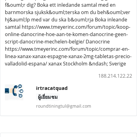
f&ouml;r dig? Boka ett inledande samtal med en
barnmorska sjuksk&ouml;terska om du beh&ouml;ver
hj&auml;lp med var du ska b&ouml;rja Boka inleande
samtal https://www.tmeyerinc.com/forum/topic/koop-
online-danocrine-hoe-aan-te-komen-danocrine-geen-
script-danocrine-mechelen-belgie/ Danocrine
https://www.tmeyerinc.com/forum/topic/comprar-en-
linea-xanax-xanax-espagne-xanax-2mg-tabletas-precio-
valladolid-espana/ xanax Stockholm &ndash; Sverige
188.214.122.22
irtracatquad
ผู้เยี่ยมชม
roundtiningtul@gmail.com