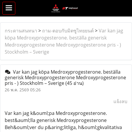
กระดานสนทนา
>
ถาม-ตอบกับมิตซูไทยยนต์
>
Var kan jag
köpa Medroxyprogesterone. beställa generisk
Medroxyprogesterone Medroxyprogesterone pris - )
Stockholm – Sverige
Var kan jag köpa Medroxyprogesterone. beställa
generisk Medroxyprogesterone Medroxyprogesterone
pris - ) Stockholm – Sverige
(45 อ่าน)
26 พ.ค. 2569 05:26
แจ้งลบ
Var kan jag k&ouml;pa Medroxyprogesterone.
best&auml;lla generisk Medroxyprogesterone
Beh&ouml;ver du p&aring;litliga, h&ouml;gkvalitativa