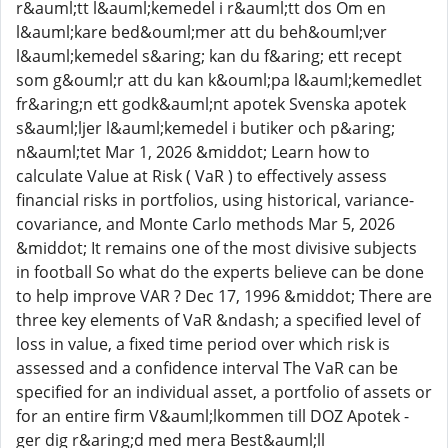
r&auml;tt l&auml;kemedel i r&auml;tt dos Om en
l&auml;kare bed&ouml;mer att du beh&ouml;ver
l&auml;kemedel s&aring; kan du f&aring; ett recept
som g&ouml;r att du kan k&ouml;pa l&auml;kemedlet
fr&aring;n ett godk&auml;nt apotek Svenska apotek
s&auml;ljer l&auml;kemedel i butiker och p&aring;
n&auml;tet Mar 1, 2026 &middot; Learn how to
calculate Value at Risk ( VaR ) to effectively assess
financial risks in portfolios, using historical, variance-
covariance, and Monte Carlo methods Mar 5, 2026
&middot; It remains one of the most divisive subjects
in football So what do the experts believe can be done
to help improve VAR ? Dec 17, 1996 &middot; There are
three key elements of VaR &ndash; a specified level of
loss in value, a fixed time period over which risk is
assessed and a confidence interval The VaR can be
specified for an individual asset, a portfolio of assets or
for an entire firm V&auml;lkommen till DOZ Apotek -
ger dig r&aring;d med mera Best&auml;ll