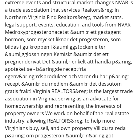
extreme events and structural market changes NVAR is
a trade association that services Realtors&reg; in
Northern Virginia Find Realtors&reg;, market stats,
legal support, events, education, and tools from NVAR
Medroxyprogesteronacetat &auml;r ett gestagent
hormon, som mycket liknar det progesteron, som
bildas i gulkroppen i &auml;ggstocken efter
&auml;gglossningen Kemiskt &auml;r det ett
pregnenderivat Det &auml;r enkelt att handla p&aring;
apoteket se - b&aring;de receptfria
egenv&aring;rdsprodukter och varor du har p&aring;
recept &Auml;r du medlem &auml;r det dessutom
gratis frakt! Virginia REALTORS&reg; is the largest trade
association in Virginia, serving as an advocate for
homeownership and representing the interests of
property owners We work on behalf of the real estate
industry, allowing REALTORS&reg; to help more
Virginians buy, sell, and own property Vill du ta reda
p&aring; om progesteron &auml;r n&aring;got