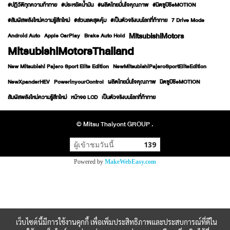
#ปฏิวัติทุกความท้าทาย
#ประหยัดน้ำมัน
#ผลิตไทยมั่นใจคุณภาพ
#มิตซูบิชิeMOTION
#สัมผัสพลังใหม่ความรู้สึกใหม่
#ส่วนลดสุดคุ้ม
#เป็นตัวจริงบนโลกที่ท้าทาย
7 Drive Mode
MitsubishiMotors
Android Auto
Apple CarPlay
Brake Auto Hold
MitsubishiMotorsThailand
New Mitsubishi Pajero Sport Elite Edition
NewMitsubishiPajeroSportEliteEdition
NewXpanderHEV
PowerinyourControl
ผลิตไทยมั่นใจคุณภาพ
มิตซูบิชิeMOTION
สัมผัสพลังใหม่ความรู้สึกใหม่
หน้าจอ LCD
เป็นตัวจริงบนโลกที่ท้าทาย
© Mitsu Thaiyont GROUP .
ผู้เข้าชมวันนี้
139
Powered by
MakeWebEasy.com
เว็บไซต์นี้มีการใช้งานคุกกี้ เพื่อเพิ่มประสิทธิภาพและประสบการณ์ที่ดีใน