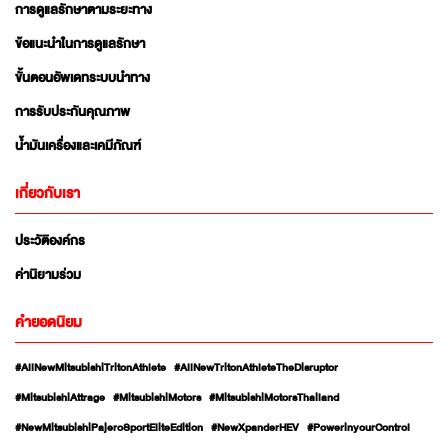
การดูแลรักษาตามระยะทาง
ข้อแนะนำในการดูแลรักษา
ขั้นตอนอัพเดทระบบนำทาง
การรับประกันคุณภาพ
น้ำมันเครื่องและเคมีภัณฑ์
เกี่ยวกับเรา
ประวัติองค์กร
ค่านิยามร่วม
คำยอดนิยม
#AllNewMitsubishiTritonAthlete
#AllNewTritonAthleteTheDisruptor
#MitsubishiAttrage
#MitsubishiMotors
#MitsubishiMotorsThailand
#NewMitsubishiPajeroSportEliteEdition
#NewXpanderHEV
#PowerinyourControl