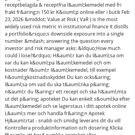
receptbelagda & receptfria l&auml;kemedel med fri
frakt fr&aring;n 150 kr K&ouml;p online eller i butik Feb
23, 2026 &middot; Value at Risk ( VaR ) is the most
widely used risk metric in institutional finance It distills
a portfolio&rsquo;s downside exposure into a single
number &mdash; answering the question every
investor and risk manager asks: &ldquo;How much
could I lose?&rdquo; H&auml;r kan du l&auml;sa om
var du kan k&ouml;pa l&auml;kemedel och om
kostnader f&ouml;r l&auml;kemedel, till exempel
h&ouml;gkostnadsskyddet Du kan ocks&aring;
l&auml;sa om vad du ska t&auml;nka p&aring;
n&auml;r du f&aring;r ett recept och ska h&auml;mta
ut det p&aring; apoteket Du kan enkelt s&ouml;ka efter
l&auml;kemedel och se lagerstaus i ditt apotek online
L&auml;s mer och handla fr&aring;n Apotek
Hj&auml;rtat - snabb och smidig leverans dit du vill
Kontrollera produktinformation och dosering Klicka