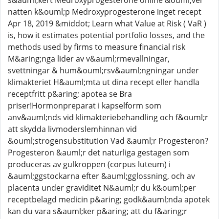
s&auml;kert Medroxyprogesterone online &ouml;ver
natten k&ouml;p Medroxyprogesterone inget recept
Apr 18, 2019 &middot; Learn what Value at Risk ( VaR )
is, how it estimates potential portfolio losses, and the
methods used by firms to measure financial risk
M&aring;nga lider av v&auml;rmevallningar,
svettningar & hum&ouml;rsv&auml;ngningar under
klimakteriet H&auml;mta ut dina recept eller handla
receptfritt p&aring; apotea se Bra
priser!Hormonpreparat i kapselform som
anv&auml;nds vid klimakteriebehandling och f&ouml;r
att skydda livmoderslemhinnan vid
&ouml;strogensubstitution Vad &auml;r Progesteron?
Progesteron &auml;r det naturliga gestagen som
produceras av gulkroppen (corpus luteum) i
&auml;ggstockarna efter &auml;gglossning, och av
placenta under graviditet N&auml;r du k&ouml;per
receptbelagd medicin p&aring; godk&auml;nda apotek
kan du vara s&auml;ker p&aring; att du f&aring;r