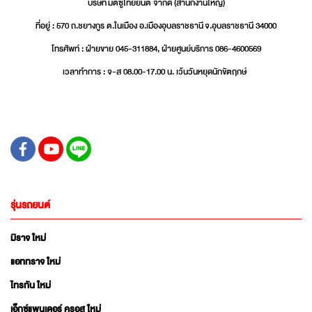
บริษัท มิตซูไทยยนต์ จำกัด (สำนักงานใหญ่)
ที่อยู่ : 570 ถ.ชยางกูร ต.ในเมือง อ.เมืองอุบลราชธานี จ.อุบลราชธานี 34000
โทรศัพท์ : ฝ่ายขาย 045-311884, ฝ่ายศูนย์บริการ 086-4600569
เวลาทำการ : จ-ส 08.00-17.00 น. เว้นวันหยุดนักขัตฤกษ์
รุ่นรถยนต์
มิราจ ใหม่
แอททราจ ใหม่
ไทรทัน ใหม่
เอ็กซ์แพนเดอร์ ครอส ใหม่