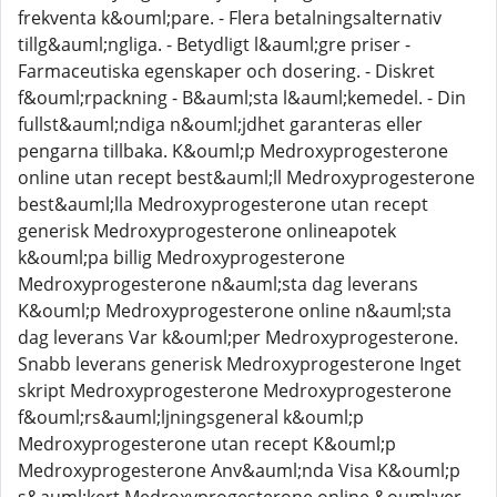
frekventa k&ouml;pare. - Flera betalningsalternativ
tillg&auml;ngliga. - Betydligt l&auml;gre priser -
Farmaceutiska egenskaper och dosering. - Diskret
f&ouml;rpackning - B&auml;sta l&auml;kemedel. - Din
fullst&auml;ndiga n&ouml;jdhet garanteras eller
pengarna tillbaka. K&ouml;p Medroxyprogesterone
online utan recept best&auml;ll Medroxyprogesterone
best&auml;lla Medroxyprogesterone utan recept
generisk Medroxyprogesterone onlineapotek
k&ouml;pa billig Medroxyprogesterone
Medroxyprogesterone n&auml;sta dag leverans
K&ouml;p Medroxyprogesterone online n&auml;sta
dag leverans Var k&ouml;per Medroxyprogesterone.
Snabb leverans generisk Medroxyprogesterone Inget
skript Medroxyprogesterone Medroxyprogesterone
f&ouml;rs&auml;ljningsgeneral k&ouml;p
Medroxyprogesterone utan recept K&ouml;p
Medroxyprogesterone Anv&auml;nda Visa K&ouml;p