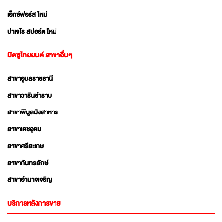
เอ็กซ์ฟอร์ส ใหม่
ปาเจโร สปอร์ต ใหม่
มิตซูไทยยนต์ สาขาอื่นๆ
สาขาอุบลราชธานี
สาขาวารินชำราบ
สาขาพิบูลมังสาหาร
สาขาเดชอุดม
สาขาศรีสะเกษ
สาขากันทรลักษ์
สาขาอำนาจเจริญ
บริการหลังการขาย