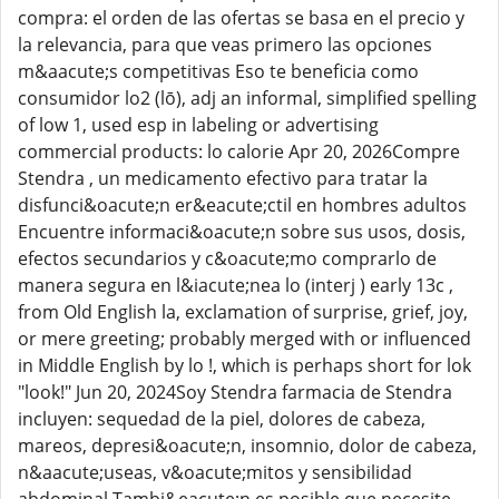
compra: el orden de las ofertas se basa en el precio y
la relevancia, para que veas primero las opciones
m&aacute;s competitivas Eso te beneficia como
consumidor lo2 (lō), adj an informal, simplified spelling
of low 1, used esp in labeling or advertising
commercial products: lo calorie Apr 20, 2026Compre
Stendra , un medicamento efectivo para tratar la
disfunci&oacute;n er&eacute;ctil en hombres adultos
Encuentre informaci&oacute;n sobre sus usos, dosis,
efectos secundarios y c&oacute;mo comprarlo de
manera segura en l&iacute;nea lo (interj ) early 13c ,
from Old English la, exclamation of surprise, grief, joy,
or mere greeting; probably merged with or influenced
in Middle English by lo !, which is perhaps short for lok
"look!" Jun 20, 2024Soy Stendra farmacia de Stendra
incluyen: sequedad de la piel, dolores de cabeza,
mareos, depresi&oacute;n, insomnio, dolor de cabeza,
n&aacute;useas, v&oacute;mitos y sensibilidad