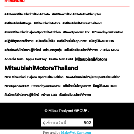
คำยอดนิยม
#AllNewMitsubishiTritonAthlete
#AllNewTritonAthleteTheDisruptor
#MitsubishiAttrage
#MitsubishiMotors
#MitsubishiMotorsThailand
#NewMitsubishiPajeroSportEliteEdition
#NewXpanderHEV
#PowerinyourControl
#ปฏิวัติทุกความท้าทาย
#ประหยัดน้ำมัน
#ผลิตไทยมั่นใจคุณภาพ
#มิตซูบิชิeMOTION
#สัมผัสพลังใหม่ความรู้สึกใหม่
#ส่วนลดสุดคุ้ม
#เป็นตัวจริงบนโลกที่ท้าทาย
7 Drive Mode
MitsubishiMotors
Android Auto
Apple CarPlay
Brake Auto Hold
MitsubishiMotorsThailand
New Mitsubishi Pajero Sport Elite Edition
NewMitsubishiPajeroSportEliteEdition
NewXpanderHEV
PowerinyourControl
ผลิตไทยมั่นใจคุณภาพ
มิตซูบิชิeMOTION
สัมผัสพลังใหม่ความรู้สึกใหม่
หน้าจอ LCD
เป็นตัวจริงบนโลกที่ท้าทาย
© Mitsu Thaiyont GROUP .
ผู้เข้าชมวันนี้
502
Powered by
MakeWebEasy.com