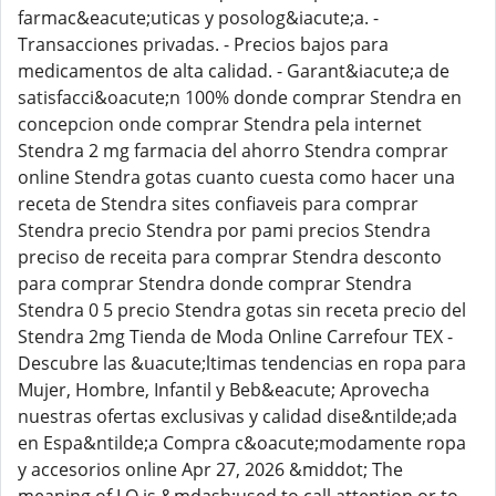
farmac&eacute;uticas y posolog&iacute;a. -
Transacciones privadas. - Precios bajos para
medicamentos de alta calidad. - Garant&iacute;a de
satisfacci&oacute;n 100% donde comprar Stendra en
concepcion onde comprar Stendra pela internet
Stendra 2 mg farmacia del ahorro Stendra comprar
online Stendra gotas cuanto cuesta como hacer una
receta de Stendra sites confiaveis para comprar
Stendra precio Stendra por pami precios Stendra
preciso de receita para comprar Stendra desconto
para comprar Stendra donde comprar Stendra
Stendra 0 5 precio Stendra gotas sin receta precio del
Stendra 2mg Tienda de Moda Online Carrefour TEX -
Descubre las &uacute;ltimas tendencias en ropa para
Mujer, Hombre, Infantil y Beb&eacute; Aprovecha
nuestras ofertas exclusivas y calidad dise&ntilde;ada
en Espa&ntilde;a Compra c&oacute;modamente ropa
y accesorios online Apr 27, 2026 &middot; The