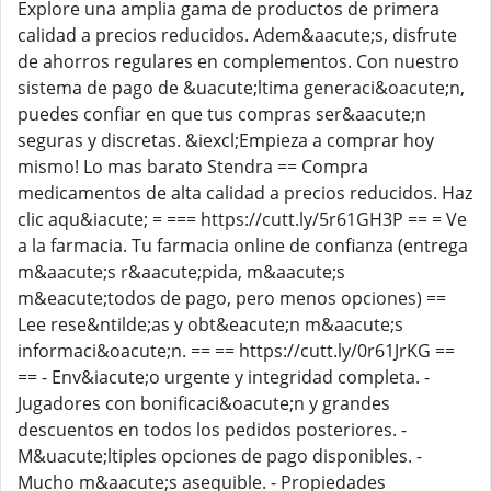
Explore una amplia gama de productos de primera
calidad a precios reducidos. Adem&aacute;s, disfrute
de ahorros regulares en complementos. Con nuestro
sistema de pago de &uacute;ltima generaci&oacute;n,
puedes confiar en que tus compras ser&aacute;n
seguras y discretas. &iexcl;Empieza a comprar hoy
mismo! Lo mas barato Stendra == Compra
medicamentos de alta calidad a precios reducidos. Haz
clic aqu&iacute; = === https://cutt.ly/5r61GH3P == = Ve
a la farmacia. Tu farmacia online de confianza (entrega
m&aacute;s r&aacute;pida, m&aacute;s
m&eacute;todos de pago, pero menos opciones) ==
Lee rese&ntilde;as y obt&eacute;n m&aacute;s
informaci&oacute;n. == == https://cutt.ly/0r61JrKG ==
== - Env&iacute;o urgente y integridad completa. -
Jugadores con bonificaci&oacute;n y grandes
descuentos en todos los pedidos posteriores. -
M&uacute;ltiples opciones de pago disponibles. -
Mucho m&aacute;s asequible. - Propiedades