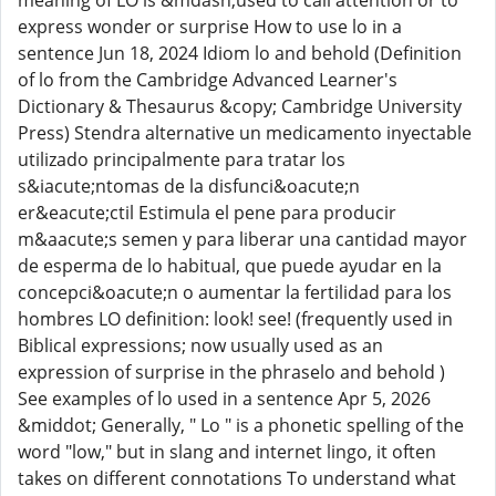
meaning of LO is &mdash;used to call attention or to
express wonder or surprise How to use lo in a
sentence Jun 18, 2024 Idiom lo and behold (Definition
of lo from the Cambridge Advanced Learner's
Dictionary & Thesaurus &copy; Cambridge University
Press) Stendra alternative un medicamento inyectable
utilizado principalmente para tratar los
s&iacute;ntomas de la disfunci&oacute;n
er&eacute;ctil Estimula el pene para producir
m&aacute;s semen y para liberar una cantidad mayor
de esperma de lo habitual, que puede ayudar en la
concepci&oacute;n o aumentar la fertilidad para los
hombres LO definition: look! see! (frequently used in
Biblical expressions; now usually used as an
expression of surprise in the phraselo and behold )
See examples of lo used in a sentence Apr 5, 2026
&middot; Generally, " Lo " is a phonetic spelling of the
word "low," but in slang and internet lingo, it often
takes on different connotations To understand what