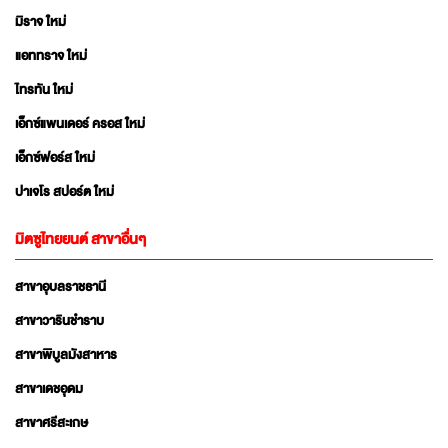
มิราจ ใหม่
แอททราจ ใหม่
ไทรทัน ใหม่
เอ็กซ์แพนเดอร์ ครอส ใหม่
เอ็กซ์ฟอร์ส ใหม่
ปาเจโร สปอร์ต ใหม่
มิตซูไทยยนต์ สาขาอื่นๆ
สาขาอุบลราชธานี
สาขาวารินชำราบ
สาขาพิบูลมังสาหาร
สาขาเดชอุดม
สาขาศรีสะเกษ