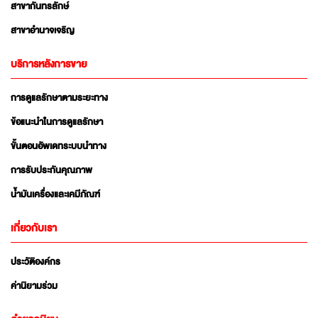
สาขากันทรลักษ์
สาขาอำนาจเจริญ
บริการหลังการขาย
การดูแลรักษาตามระยะทาง
ข้อแนะนำในการดูแลรักษา
ขั้นตอนอัพเดทระบบนำทาง
การรับประกันคุณภาพ
น้ำมันเครื่องและเคมีภัณฑ์
เกี่ยวกับเรา
ประวัติองค์กร
ค่านิยามร่วม