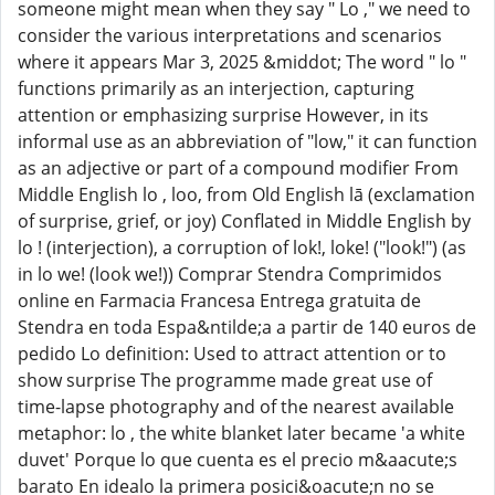
someone might mean when they say " Lo ," we need to
consider the various interpretations and scenarios
where it appears Mar 3, 2025 &middot; The word " lo "
functions primarily as an interjection, capturing
attention or emphasizing surprise However, in its
informal use as an abbreviation of "low," it can function
as an adjective or part of a compound modifier From
Middle English lo , loo, from Old English lā (exclamation
of surprise, grief, or joy) Conflated in Middle English by
lo ! (interjection), a corruption of lok!, loke! ("look!") (as
in lo we! (look we!)) Comprar Stendra Comprimidos
online en Farmacia Francesa Entrega gratuita de
Stendra en toda Espa&ntilde;a a partir de 140 euros de
pedido Lo definition: Used to attract attention or to
show surprise The programme made great use of
time-lapse photography and of the nearest available
metaphor: lo , the white blanket later became 'a white
duvet' Porque lo que cuenta es el precio m&aacute;s
barato En idealo la primera posici&oacute;n no se