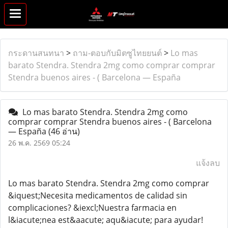
กระดานสนทนา
>
ถาม-ตอบกับมิตซูไทยยนต์
>
Lo mas
barato Stendra. Stendra 2mg como comprar comprar
Stendra buenos aires - ( Barcelona — España
Lo mas barato Stendra. Stendra 2mg como
comprar comprar Stendra buenos aires - ( Barcelona
— España
(46 อ่าน)
26 พ.ค. 2569 05:24
แจ้งลบ
Lo mas barato Stendra. Stendra 2mg como comprar
&iquest;Necesita medicamentos de calidad sin
complicaciones? &iexcl;Nuestra farmacia en
l&iacute;nea est&aacute; aqu&iacute; para ayudar!