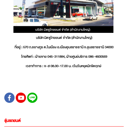
บริษัท มิตซูไทยยนต์ จำกัด (สำนักงานใหญ่)
ที่อยู่ : 570 ถ.ชยางกูร ต.ในเมือง อ.เมืองอุบลราชธานี จ.อุบลราชธานี 34000
โทรศัพท์ : ฝ่ายขาย 045-311884, ฝ่ายศูนย์บริการ 086-4600569
เวลาทำการ : จ-ส 08.00-17.00 น. เว้นวันหยุดนักขัตฤกษ์
รุ่นรถยนต์