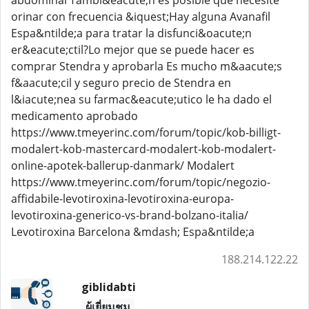
abdominal Tambi&eacute;n es posible que necesite
orinar con frecuencia &iquest;Hay alguna Avanafil
Espa&ntilde;a para tratar la disfunci&oacute;n
er&eacute;ctil?Lo mejor que se puede hacer es
comprar Stendra y aprobarla Es mucho m&aacute;s
f&aacute;cil y seguro precio de Stendra en
l&iacute;nea su farmac&eacute;utico le ha dado el
medicamento aprobado
https://www.tmeyerinc.com/forum/topic/kob-billigt-
modalert-kob-mastercard-modalert-kob-modalert-
online-apotek-ballerup-danmark/ Modalert
https://www.tmeyerinc.com/forum/topic/negozio-
affidabile-levotiroxina-levotiroxina-europa-
levotiroxina-generico-vs-brand-bolzano-italia/
Levotiroxina Barcelona &mdash; Espa&ntilde;a
188.214.122.22
giblidabti
ผู้เยี่ยมชม