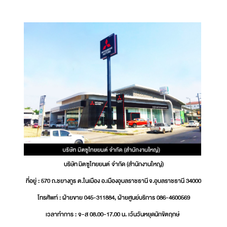
บริษัท มิตซูไทยยนต์ จำกัด (สำนักงานใหญ่)
ที่อยู่ : 570 ถ.ชยางกูร ต.ในเมือง อ.เมืองอุบลราชธานี จ.อุบลราชธานี 34000
โทรศัพท์ : ฝ่ายขาย 045-311884, ฝ่ายศูนย์บริการ 086-4600569
เวลาทำการ : จ-ส 08.00-17.00 น. เว้นวันหยุดนักขัตฤกษ์