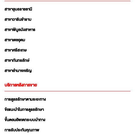
สาขาอุบลราชธานี
สาขาวารินชำราบ
สาขาพิบูลมังสาหาร
สาขาเดชอุดม
สาขาศรีสะเกษ
สาขากันทรลักษ์
สาขาอำนาจเจริญ
บริการหลังการขาย
การดูแลรักษาตามระยะทาง
ข้อแนะนำในการดูแลรักษา
ขั้นตอนอัพเดทระบบนำทาง
การรับประกันคุณภาพ