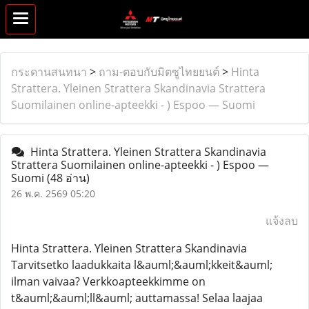
กระดานสนทนา
>
ถาม-ตอบกับมิตซูไทยยนต์
>
Hinta
Strattera. Yleinen Strattera Skandinavia Strattera
Suomilainen online-apteekki - ) Espoo — Suomi
Hinta Strattera. Yleinen Strattera Skandinavia
Strattera Suomilainen online-apteekki - ) Espoo —
Suomi
(48 อ่าน)
26 พ.ค. 2569 05:20
แจ้งลบ
Hinta Strattera. Yleinen Strattera Skandinavia
Tarvitsetko laadukkaita l&auml;&auml;kkeit&auml;
ilman vaivaa? Verkkoapteekkimme on
t&auml;&auml;ll&auml; auttamassa! Selaa laajaa