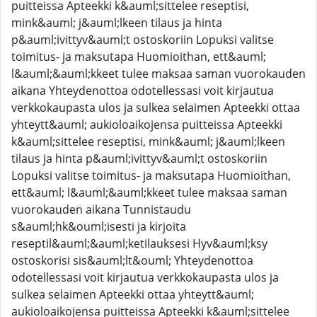
puitteissa Apteekki k&auml;sittelee reseptisi,
mink&auml; j&auml;lkeen tilaus ja hinta
p&auml;ivittyv&auml;t ostoskoriin Lopuksi valitse
toimitus- ja maksutapa Huomioithan, ett&auml;
l&auml;&auml;kkeet tulee maksaa saman vuorokauden
aikana Yhteydenottoa odotellessasi voit kirjautua
verkkokaupasta ulos ja sulkea selaimen Apteekki ottaa
yhteytt&auml; aukioloaikojensa puitteissa Apteekki
k&auml;sittelee reseptisi, mink&auml; j&auml;lkeen
tilaus ja hinta p&auml;ivittyv&auml;t ostoskoriin
Lopuksi valitse toimitus- ja maksutapa Huomioithan,
ett&auml; l&auml;&auml;kkeet tulee maksaa saman
vuorokauden aikana Tunnistaudu
s&auml;hk&ouml;isesti ja kirjoita
reseptil&auml;&auml;ketilauksesi Hyv&auml;ksy
ostoskorisi sis&auml;lt&ouml; Yhteydenottoa
odotellessasi voit kirjautua verkkokaupasta ulos ja
sulkea selaimen Apteekki ottaa yhteytt&auml;
aukioloaikojensa puitteissa Apteekki k&auml;sittelee