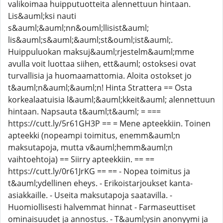
valikoimaa huipputuotteita alennettuun hintaan.
Lis&auml;ksi nauti
s&auml;&auml;nn&ouml;llisist&auml;
lis&auml;s&auml;&auml;st&ouml;ist&auml;.
Huippuluokan maksuj&auml;rjestelm&auml;mme
avulla voit luottaa siihen, ett&auml; ostoksesi ovat
turvallisia ja huomaamattomia. Aloita ostokset jo
t&auml;n&auml;&auml;n! Hinta Strattera == Osta
korkealaatuisia l&auml;&auml;kkeit&auml; alennettuun
hintaan. Napsauta t&auml;t&auml; = ===
https://cutt.ly/5r61GH3P == = Mene apteekkiin. Toinen
apteekki (nopeampi toimitus, enemm&auml;n
maksutapoja, mutta v&auml;hemm&auml;n
vaihtoehtoja) == Siirry apteekkiin. == ==
https://cutt.ly/0r61JrKG == == - Nopea toimitus ja
t&auml;ydellinen eheys. - Erikoistarjoukset kanta-
asiakkaille. - Useita maksutapoja saatavilla. -
Huomiollisesti halvemmat hinnat - Farmaseuttiset
ominaisuudet ja annostus. - T&auml;ysin anonyymi ja