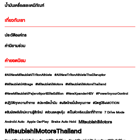
น้ำมันเครื่องและเคมีภัณฑ์
เกี่ยวกับเรา
ประวัติองค์กร
ค่านิยามร่วม
คำยอดนิยม
#AllNewMitsubishiTritonAthlete
#AllNewTritonAthleteTheDisruptor
#MitsubishiAttrage
#MitsubishiMotors
#MitsubishiMotorsThailand
#NewMitsubishiPajeroSportEliteEdition
#NewXpanderHEV
#PowerinyourControl
#ปฏิวัติทุกความท้าทาย
#ประหยัดน้ำมัน
#ผลิตไทยมั่นใจคุณภาพ
#มิตซูบิชิeMOTION
#สัมผัสพลังใหม่ความรู้สึกใหม่
#ส่วนลดสุดคุ้ม
#เป็นตัวจริงบนโลกที่ท้าทาย
7 Drive Mode
MitsubishiMotors
Android Auto
Apple CarPlay
Brake Auto Hold
MitsubishiMotorsThailand