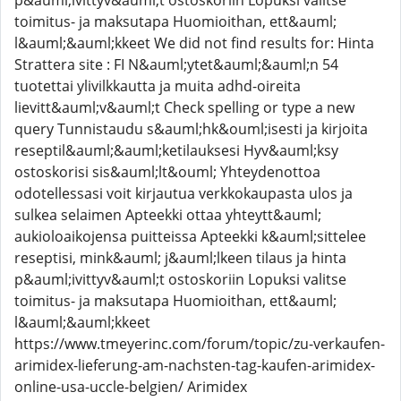
p&auml;ivittyv&auml;t ostoskoriin Lopuksi valitse
toimitus- ja maksutapa Huomioithan, ett&auml;
l&auml;&auml;kkeet We did not find results for: Hinta
Strattera site : FI N&auml;ytet&auml;&auml;n 54
tuotettai ylivilkkautta ja muita adhd-oireita
lievitt&auml;v&auml;t Check spelling or type a new
query Tunnistaudu s&auml;hk&ouml;isesti ja kirjoita
reseptil&auml;&auml;ketilauksesi Hyv&auml;ksy
ostoskorisi sis&auml;lt&ouml; Yhteydenottoa
odotellessasi voit kirjautua verkkokaupasta ulos ja
sulkea selaimen Apteekki ottaa yhteytt&auml;
aukioloaikojensa puitteissa Apteekki k&auml;sittelee
reseptisi, mink&auml; j&auml;lkeen tilaus ja hinta
p&auml;ivittyv&auml;t ostoskoriin Lopuksi valitse
toimitus- ja maksutapa Huomioithan, ett&auml;
l&auml;&auml;kkeet
https://www.tmeyerinc.com/forum/topic/zu-verkaufen-
arimidex-lieferung-am-nachsten-tag-kaufen-arimidex-
online-usa-uccle-belgien/ Arimidex