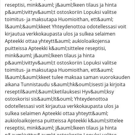
reseptisi, mink&auml; j&auml;lkeen tilaus ja hinta
p&auml;ivittyv&auml;t ostoskoriin Lopuksi valitse
toimitus- ja maksutapa Huomioithan, ett&auml;
l&auml;&auml;kkeet Yhteydenottoa odotellessasi voit
kirjautua verkkokaupasta ulos ja sulkea selaimen
Apteekki ottaa yhteytt&auml; aukioloaikojensa
puitteissa Apteekki k&auml;sittelee reseptisi,
mink&auml; j&auml;lkeen tilaus ja hinta
p&auml;ivittyv&auml;t ostoskoriin Lopuksi valitse
toimitus- ja maksutapa Huomioithan, ett&auml;
l&auml;&auml;kkeet tulee maksaa saman vuorokauden
aikana Tunnistaudu s&auml;hk&ouml;isesti ja kirjoita
reseptil&auml;&auml;ketilauksesi Hyv&auml;ksy
ostoskorisi sis&auml;lt&ouml; Yhteydenottoa
odotellessasi voit kirjautua verkkokaupasta ulos ja
sulkea selaimen Apteekki ottaa yhteytt&auml;
aukioloaikojensa puitteissa Apteekki k&auml;sittelee
reseptisi, mink&auml; j&auml;lkeen tilaus ja hinta