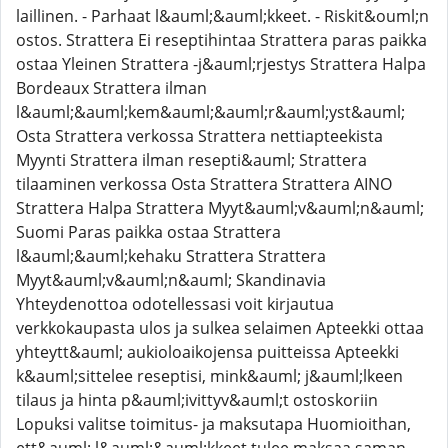
laillinen. - Parhaat l&auml;&auml;kkeet. - Riskit&ouml;n
ostos. Strattera Ei reseptihintaa Strattera paras paikka
ostaa Yleinen Strattera -j&auml;rjestys Strattera Halpa
Bordeaux Strattera ilman
l&auml;&auml;kem&auml;&auml;r&auml;yst&auml;
Osta Strattera verkossa Strattera nettiapteekista
Myynti Strattera ilman resepti&auml; Strattera
tilaaminen verkossa Osta Strattera Strattera AINO
Strattera Halpa Strattera Myyt&auml;v&auml;n&auml;
Suomi Paras paikka ostaa Strattera
l&auml;&auml;kehaku Strattera Strattera
Myyt&auml;v&auml;n&auml; Skandinavia
Yhteydenottoa odotellessasi voit kirjautua
verkkokaupasta ulos ja sulkea selaimen Apteekki ottaa
yhteytt&auml; aukioloaikojensa puitteissa Apteekki
k&auml;sittelee reseptisi, mink&auml; j&auml;lkeen
tilaus ja hinta p&auml;ivittyv&auml;t ostoskoriin
Lopuksi valitse toimitus- ja maksutapa Huomioithan,