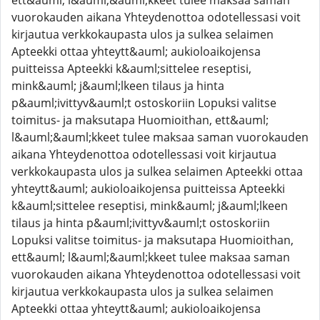
ett&auml; l&auml;&auml;kkeet tulee maksaa saman
vuorokauden aikana Yhteydenottoa odotellessasi voit
kirjautua verkkokaupasta ulos ja sulkea selaimen
Apteekki ottaa yhteytt&auml; aukioloaikojensa
puitteissa Apteekki k&auml;sittelee reseptisi,
mink&auml; j&auml;lkeen tilaus ja hinta
p&auml;ivittyv&auml;t ostoskoriin Lopuksi valitse
toimitus- ja maksutapa Huomioithan, ett&auml;
l&auml;&auml;kkeet tulee maksaa saman vuorokauden
aikana Yhteydenottoa odotellessasi voit kirjautua
verkkokaupasta ulos ja sulkea selaimen Apteekki ottaa
yhteytt&auml; aukioloaikojensa puitteissa Apteekki
k&auml;sittelee reseptisi, mink&auml; j&auml;lkeen
tilaus ja hinta p&auml;ivittyv&auml;t ostoskoriin
Lopuksi valitse toimitus- ja maksutapa Huomioithan,
ett&auml; l&auml;&auml;kkeet tulee maksaa saman
vuorokauden aikana Yhteydenottoa odotellessasi voit
kirjautua verkkokaupasta ulos ja sulkea selaimen
Apteekki ottaa yhteytt&auml; aukioloaikojensa