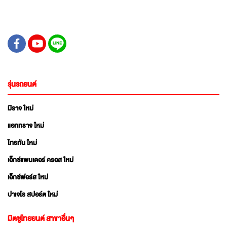
รุ่นรถยนต์
มิราจ ใหม่
แอททราจ ใหม่
ไทรทัน ใหม่
เอ็กซ์แพนเดอร์ ครอส ใหม่
เอ็กซ์ฟอร์ส ใหม่
ปาเจโร สปอร์ต ใหม่
มิตซูไทยยนต์ สาขาอื่นๆ