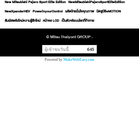
New Mitsubishi Pajero Sport Elite Edition
NewMitsubishiPajeroSportEliteEdition
NewXpanderHEV
PowerinyourControl
ผลิตไทยมั่นใจคุณภาพ
มิตซูบิชิeMOTION
สัมผัสพลังใหม่ความรู้สึกใหม่
หน้าจอ LCD
เป็นตัวจริงบนโลกที่ท้าทาย
© Mitsu Thaiyont GROUP .
ผู้เข้าชมวันนี้
645
Powered by
MakeWebEasy.com