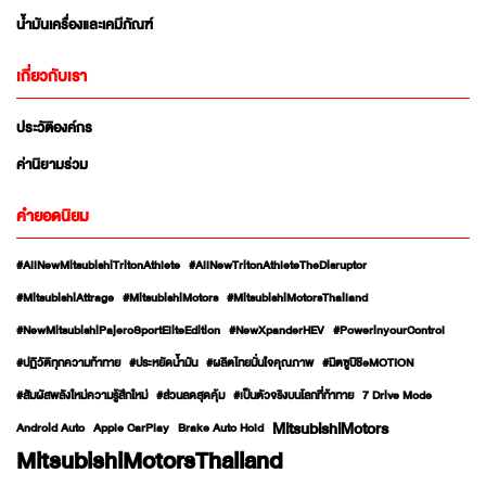
น้ำมันเครื่องและเคมีภัณฑ์
เกี่ยวกับเรา
ประวัติองค์กร
ค่านิยามร่วม
คำยอดนิยม
#AllNewMitsubishiTritonAthlete
#AllNewTritonAthleteTheDisruptor
#MitsubishiAttrage
#MitsubishiMotors
#MitsubishiMotorsThailand
#NewMitsubishiPajeroSportEliteEdition
#NewXpanderHEV
#PowerinyourControl
#ปฏิวัติทุกความท้าทาย
#ประหยัดน้ำมัน
#ผลิตไทยมั่นใจคุณภาพ
#มิตซูบิชิeMOTION
#สัมผัสพลังใหม่ความรู้สึกใหม่
#ส่วนลดสุดคุ้ม
#เป็นตัวจริงบนโลกที่ท้าทาย
7 Drive Mode
MitsubishiMotors
Android Auto
Apple CarPlay
Brake Auto Hold
MitsubishiMotorsThailand