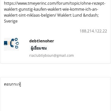
https://www.tmeyerinc.com/forum/topic/ohne-rezept-
waklert-gunstig-kaufen-waklert-wie-komme-ich-an-
waklert-sint-niklaas-belgien/ Waklert Lund &ndash;
Sverige
188.214.122.22
debtlenoher
ผู้เยี่ยมชม
riaclubtiyboun@gmail.com
ตอบกระทู้