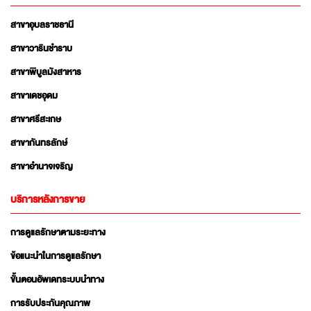
สาขาอุบลราชธานี
สาขาวารินชำราบ
สาขาพิบูลมังสาหาร
สาขาเดชอุดม
สาขาศรีสะเกษ
สาขากันทรลักษ์
สาขาอำนาจเจริญ
บริการหลังการขาย
การดูแลรักษาตามระยะทาง
ข้อแนะนำในการดูแลรักษา
ขั้นตอนอัพเดทระบบนำทาง
การรับประกันคุณภาพ