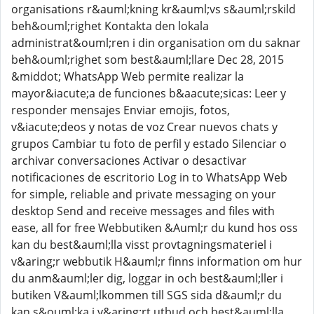
organisations r&auml;kning kr&auml;vs s&auml;rskild
beh&ouml;righet Kontakta den lokala
administrat&ouml;ren i din organisation om du saknar
beh&ouml;righet som best&auml;llare Dec 28, 2015
&middot; WhatsApp Web permite realizar la
mayor&iacute;a de funciones b&aacute;sicas: Leer y
responder mensajes Enviar emojis, fotos,
v&iacute;deos y notas de voz Crear nuevos chats y
grupos Cambiar tu foto de perfil y estado Silenciar o
archivar conversaciones Activar o desactivar
notificaciones de escritorio Log in to WhatsApp Web
for simple, reliable and private messaging on your
desktop Send and receive messages and files with
ease, all for free Webbutiken &Auml;r du kund hos oss
kan du best&auml;lla visst provtagningsmateriel i
v&aring;r webbutik H&auml;r finns information om hur
du anm&auml;ler dig, loggar in och best&auml;ller i
butiken V&auml;lkommen till SGS sida d&auml;r du
kan s&ouml;ka i v&aring;rt utbud och best&auml;lla