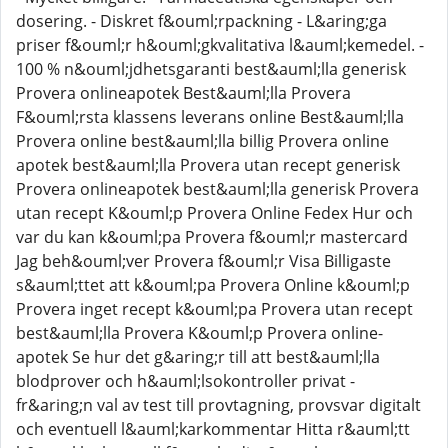
dosering. - Diskret f&ouml;rpackning - L&aring;ga
priser f&ouml;r h&ouml;gkvalitativa l&auml;kemedel. -
100 % n&ouml;jdhetsgaranti best&auml;lla generisk
Provera onlineapotek Best&auml;lla Provera
F&ouml;rsta klassens leverans online Best&auml;lla
Provera online best&auml;lla billig Provera online
apotek best&auml;lla Provera utan recept generisk
Provera onlineapotek best&auml;lla generisk Provera
utan recept K&ouml;p Provera Online Fedex Hur och
var du kan k&ouml;pa Provera f&ouml;r mastercard
Jag beh&ouml;ver Provera f&ouml;r Visa Billigaste
s&auml;ttet att k&ouml;pa Provera Online k&ouml;p
Provera inget recept k&ouml;pa Provera utan recept
best&auml;lla Provera K&ouml;p Provera online-
apotek Se hur det g&aring;r till att best&auml;lla
blodprover och h&auml;lsokontroller privat -
fr&aring;n val av test till provtagning, provsvar digitalt
och eventuell l&auml;karkommentar Hitta r&auml;tt