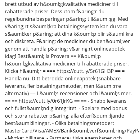
brett utbud av h&ouml;gkvalitativa mediciner till
rabatterade priser. Dessutom f&aring;r du
regelbundna besparingar p&aring; till&auml;gg. Med
v&aring;rt s&auml;kra betalningssystem kan du vara
s&auml;ker p&aring; att dina k&ouml;p blir s&auml;kra
och diskreta. F&aring; de mediciner du beh&ouml;ver
genom att handla p&aring; v&aring;rt onlineapotek
idag! Best&auml;lla Provera == K&ouml;p
h&ouml;gkvalitativa mediciner till rabatterade priser.
Klicka h&auml;r = === https://cutt.ly/5r61GH3P == =
Handla nu. Ditt betrodda onlineapotek (snabbare
leverans, fler betalningsmetoder, men f&auml;rre
alternativ) == L&auml;s recensioner och l&auml;s mer.
== == https://cutt.ly/0r61JrKG == == - Snabb leverans
och fullst&auml;ndig integritet. - Spelare med bonus
och stora rabatter p&aring; alla efterf&ouml;ljande
best&auml;llningar. - Olika betalningsmetoder:
MasterCard/Visa/AMEX/Bank&ouml;verf&ouml;ring/PayPal
- Mycket billigare. - Farmaceutiska egenskaper och