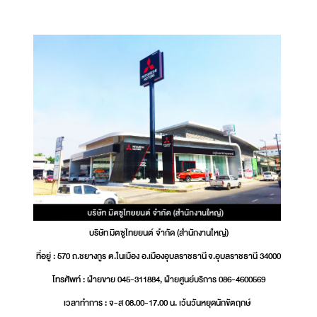
บริษัท มิตซูไทยยนต์ จำกัด (สำนักงานใหญ่)
ที่อยู่ : 570 ถ.ชยางกูร ต.ในเมือง อ.เมืองอุบลราชธานี จ.อุบลราชธานี 34000
โทรศัพท์ : ฝ่ายขาย 045-311884, ฝ่ายศูนย์บริการ 086-4600569
เวลาทำการ : จ-ส 08.00-17.00 น. เว้นวันหยุดนักขัตฤกษ์