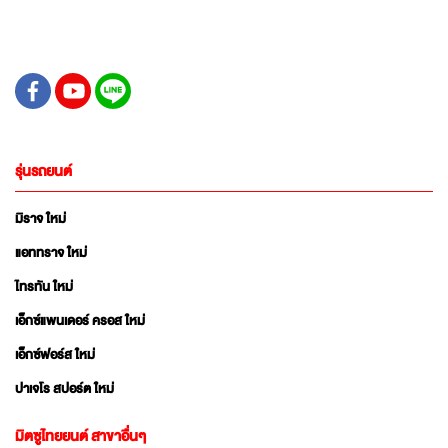
รุ่นรถยนต์
มิราจ ใหม่
แอททราจ ใหม่
ไทรทัน ใหม่
เอ็กซ์แพนเดอร์ ครอส ใหม่
เอ็กซ์ฟอร์ส ใหม่
ปาเจโร สปอร์ต ใหม่
มิตซูไทยยนต์ สาขาอื่นๆ