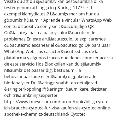
Visste du att du sj&auml;lv kan best&auml;lla olika
tester genom att logga in p&aring; 1177 se , till
exempel klamydiatest? L&auml;s mer om hur du
g&ouml;r h&auml;r Aprende a vincular WhatsApp Web
con tu dispositivo con y sin c&oacute;digo QR
Gu&iacute;a paso a paso y soluci&oacute;n de
problemas En este art&iacute;culo, te explicaremos
c&oacute;mo escanear el c&oacute;digo QR para usar
WhatsApp Web , las caracter&iacute;sticas de la
plataforma y algunos trucos que debes conocer acerca
de este servicio Hos Blodkollen kan du sj&auml;lv
n&auml;r det passar dig, best&auml;lla
behovsanpassade eller f&auml;rdigpaketerade
blodanalyser Du f&aring;r snabbt en detaljerad
&aring;terkoppling ifr&aring;n l&auml;kare, dietister
och tr&auml;ningsexperter
https://www.tmeyerinc.com/forum/topic/billig-cytotec-
ich-brauche-cytotec-fur-visa-kaufen-sie-cytotec-online-
apotheke-chemnitz-deutschland/ Cytotec