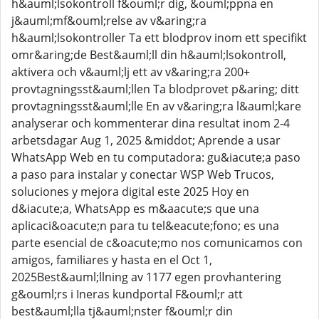
h&auml;lsokontroll f&ouml;r dig, &ouml;ppna en
j&auml;mf&ouml;relse av v&aring;ra
h&auml;lsokontroller Ta ett blodprov inom ett specifikt
omr&aring;de Best&auml;ll din h&auml;lsokontroll,
aktivera och v&auml;lj ett av v&aring;ra 200+
provtagningsst&auml;llen Ta blodprovet p&aring; ditt
provtagningsst&auml;lle En av v&aring;ra l&auml;kare
analyserar och kommenterar dina resultat inom 2-4
arbetsdagar Aug 1, 2025 &middot; Aprende a usar
WhatsApp Web en tu computadora: gu&iacute;a paso
a paso para instalar y conectar WSP Web Trucos,
soluciones y mejora digital este 2025 Hoy en
d&iacute;a, WhatsApp es m&aacute;s que una
aplicaci&oacute;n para tu tel&eacute;fono; es una
parte esencial de c&oacute;mo nos comunicamos con
amigos, familiares y hasta en el Oct 1,
2025Best&auml;llning av 1177 egen provhantering
g&ouml;rs i Ineras kundportal F&ouml;r att
best&auml;lla tj&auml;nster f&ouml;r din