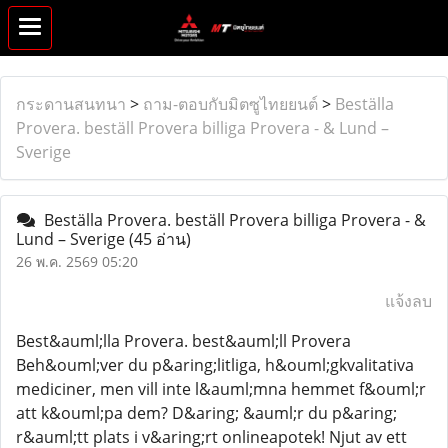
กระดานสนทนา
>
ถาม-ตอบกับมิตซูไทยยนต์
>
Beställa
Provera. beställ Provera billiga Provera - & Lund –
Sverige
Beställa Provera. beställ Provera billiga Provera - &
Lund – Sverige
(45 อ่าน)
26 พ.ค. 2569 05:20
แจ้งลบ
Best&auml;lla Provera. best&auml;ll Provera
Beh&ouml;ver du p&aring;litliga, h&ouml;gkvalitativa
mediciner, men vill inte l&auml;mna hemmet f&ouml;r
att k&ouml;pa dem? D&aring; &auml;r du p&aring;
r&auml;tt plats i v&aring;rt onlineapotek! Njut av ett