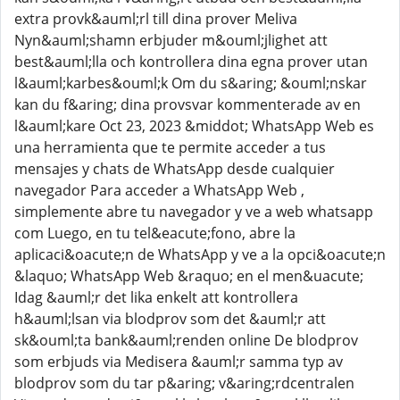
extra provk&auml;rl till dina prover Meliva
Nyn&auml;shamn erbjuder m&ouml;jlighet att
best&auml;lla och kontrollera dina egna prover utan
l&auml;karbes&ouml;k Om du s&aring; &ouml;nskar
kan du f&aring; dina provsvar kommenterade av en
l&auml;kare Oct 23, 2023 &middot; WhatsApp Web es
una herramienta que te permite acceder a tus
mensajes y chats de WhatsApp desde cualquier
navegador Para acceder a WhatsApp Web ,
simplemente abre tu navegador y ve a web whatsapp
com Luego, en tu tel&eacute;fono, abre la
aplicaci&oacute;n de WhatsApp y ve a la opci&oacute;n
&laquo; WhatsApp Web &raquo; en el men&uacute;
Idag &auml;r det lika enkelt att kontrollera
h&auml;lsan via blodprov som det &auml;r att
sk&ouml;ta bank&auml;renden online De blodprov
som erbjuds via Medisera &auml;r samma typ av
blodprov som du tar p&aring; v&aring;rdcentralen