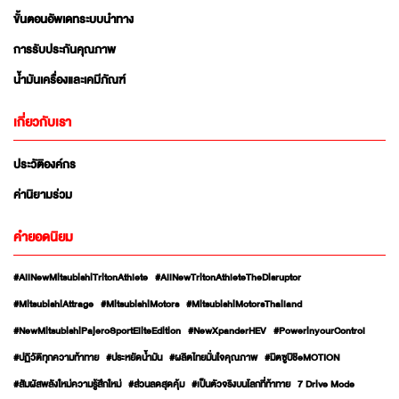
ขั้นตอนอัพเดทระบบนำทาง
การรับประกันคุณภาพ
น้ำมันเครื่องและเคมีภัณฑ์
เกี่ยวกับเรา
ประวัติองค์กร
ค่านิยามร่วม
คำยอดนิยม
#AllNewMitsubishiTritonAthlete
#AllNewTritonAthleteTheDisruptor
#MitsubishiAttrage
#MitsubishiMotors
#MitsubishiMotorsThailand
#NewMitsubishiPajeroSportEliteEdition
#NewXpanderHEV
#PowerinyourControl
#ปฏิวัติทุกความท้าทาย
#ประหยัดน้ำมัน
#ผลิตไทยมั่นใจคุณภาพ
#มิตซูบิชิeMOTION
#สัมผัสพลังใหม่ความรู้สึกใหม่
#ส่วนลดสุดคุ้ม
#เป็นตัวจริงบนโลกที่ท้าทาย
7 Drive Mode