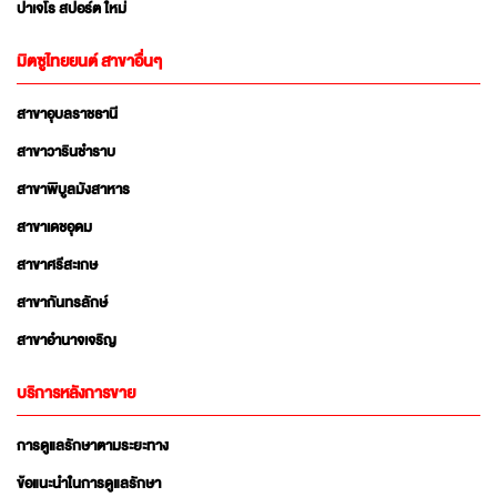
ปาเจโร สปอร์ต ใหม่
มิตซูไทยยนต์ สาขาอื่นๆ
สาขาอุบลราชธานี
สาขาวารินชำราบ
สาขาพิบูลมังสาหาร
สาขาเดชอุดม
สาขาศรีสะเกษ
สาขากันทรลักษ์
สาขาอำนาจเจริญ
บริการหลังการขาย
การดูแลรักษาตามระยะทาง
ข้อแนะนำในการดูแลรักษา