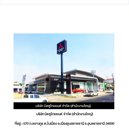
บริษัท มิตซูไทยยนต์ จำกัด (สำนักงานใหญ่)
ที่อยู่ : 570 ถ.ชยางกูร ต.ในเมือง อ.เมืองอุบลราชธานี จ.อุบลราชธานี 34000