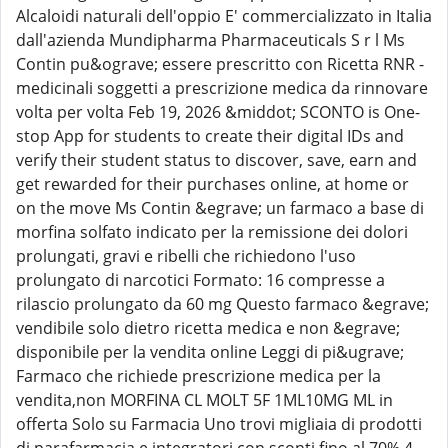
Alcaloidi naturali dell'oppio E' commercializzato in Italia
dall'azienda Mundipharma Pharmaceuticals S r l Ms
Contin pu&ograve; essere prescritto con Ricetta RNR -
medicinali soggetti a prescrizione medica da rinnovare
volta per volta Feb 19, 2026 &middot; SCONTO is One-
stop App for students to create their digital IDs and
verify their student status to discover, save, earn and
get rewarded for their purchases online, at home or
on the move Ms Contin &egrave; un farmaco a base di
morfina solfato indicato per la remissione dei dolori
prolungati, gravi e ribelli che richiedono l'uso
prolungato di narcotici Formato: 16 compresse a
rilascio prolungato da 60 mg Questo farmaco &egrave;
vendibile solo dietro ricetta medica e non &egrave;
disponibile per la vendita online Leggi di pi&ugrave;
Farmaco che richiede prescrizione medica per la
vendita,non MORFINA CL MOLT 5F 1ML10MG ML in
offerta Solo su Farmacia Uno trovi migliaia di prodotti