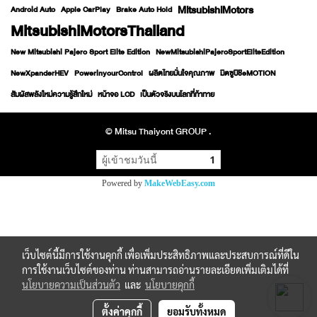
MitsubishiMotors
Android Auto
Apple CarPlay
Brake Auto Hold
MitsubishiMotorsThailand
New Mitsubishi Pajero Sport Elite Edition
NewMitsubishiPajeroSportEliteEdition
NewXpanderHEV
PowerinyourControl
ผลิตไทยมั่นใจคุณภาพ
มิตซูบิชิeMOTION
สัมผัสพลังใหม่ความรู้สึกใหม่
หน้าจอ LCD
เป็นตัวจริงบนโลกที่ท้าทาย
© Mitsu Thaiyont GROUP .
ผู้เข้าชมวันนี้
1
Powered by
MakeWebEasy.com
เว็บไซต์นี้มีการใช้งานคุกกี้ เพื่อเพิ่มประสิทธิภาพและประสบการณ์ที่ดีใน
การใช้งานเว็บไซต์ของท่าน ท่านสามารถอ่านรายละเอียดเพิ่มเติมได้ที่
นโยบายความเป็นส่วนตัว
และ
นโยบายคุกกี้
ตั้งค่าคุกกี้
ยอมรับทั้งหมด