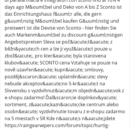
di parafarmacia e integratori con sconti fino al 70% 4
days ago M&ouml;bel und Deko von A bis Z Sconto ist
das Einrichtungshaus f&uuml;r alle, die gern
g&uuml;nstig M&ouml;bel kaufen G&uuml;nstig und
preiswert ist die Devise von Sconto - hier finden Sie
auch Markenm&ouml;bel zu discount-g&uuml;nstigen
Angebotspreisen Sleva se poč&iacute;t&aacute; z
běžn&yacute;ch cen a lze ji využ&iacute;t pouze u
zbož&iacute;, pro kter&eacute; byla stanovena
klubov&aacute; SCONTO cena Vztahuje se pouze na
nově uzavřen&eacute; kupn&iacute; smlouvy,
pozděj&scaron;&iacute; uplatněn&iacute; slevy
nebude akceptov&aacute;no 5-kr&aacute;t na
Slovensku s vyzdvihnut&iacute;m objedn&aacute;vok z
e-shopu zadarmo! Ďal&scaron;ie doplnkov&yacute;
sortiment, z&aacute;kazn&iacute;cke centrum alebo
osobn&eacute; vyzdvihnutie tovaru z e-shopu zadarmo
na 5 miestach v SR Kde n&aacute;s n&aacute;jdete
https://raingearwipers.com/forum/topic/hurtig-