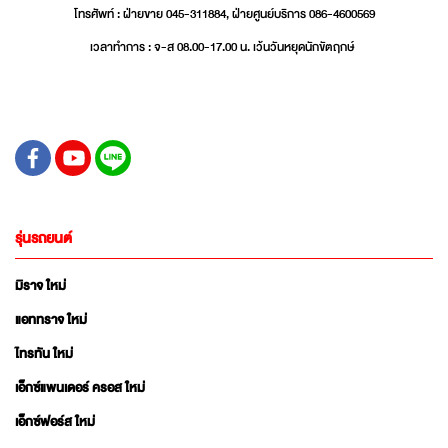
โทรศัพท์ : ฝ่ายขาย 045-311884, ฝ่ายศูนย์บริการ 086-4600569
เวลาทำการ : จ-ส 08.00-17.00 น. เว้นวันหยุดนักขัตฤกษ์
รุ่นรถยนต์
มิราจ ใหม่
แอททราจ ใหม่
ไทรทัน ใหม่
เอ็กซ์แพนเดอร์ ครอส ใหม่
เอ็กซ์ฟอร์ส ใหม่