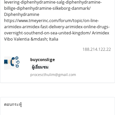
levering-diphenhydramine-salg-diphenhydramine-
billige-diphenhydramine-silkeborg-danmark/
Diphenhydramine
https://www.tmeyerinc.com/forum/topic/on-line-
arimidex-arimidex-fast-delivery-arimidex-online-drugs-
overnight-southend-on-sea-united-kingdom/ Arimidex
Vibo Valentia &mdash; Italia
188.214.122.22
buyconslige
ผู้เยี่ยมชม
procescthulim@gmail.com
ตอบกระทู้