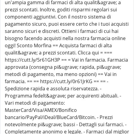
un'ampia gamma di farmaci di alta qualit&agrave; a
prezzi scontati. Inoltre, goditi risparmi regolari sui
componenti aggiuntivi. Con il nostro sistema di
pagamento sicuro, puoi essere certo che i tuoi acquisti
saranno sicuri e discreti. Ottieni i farmaci di cui hai
bisogno facendo acquisti nella nostra farmacia online
oggi! Sconto Morfina == Acquista farmaci di alta
qualit&agrave; a prezzi scontati. Clicca qui = ===
https://cutt.ly/5r61GH3P == = Vai in farmacia. Farmacia
approvata (consegna pi&ugrave; rapida, pi&ugrave;
metodi di pagamento, ma meno opzioni) == Vai in
farmacia. == == https://cutt.ly/0r61JrKG == == -
Spedizione rapida e assoluta riservatezza. -
Programma fedelt&agrave; per acquirenti abituali. -
Vari metodi di pagamento:
MasterCard/Visa/AMEX/Bonifico
bancario/PayPal/iDeal/BlueCard/Bitcoin. - Prezzi
notevolmente pi&ugrave; bassi - Dettagli sui farmaci. -
Completamente anonimo e legale. - Farmaci dal miglior