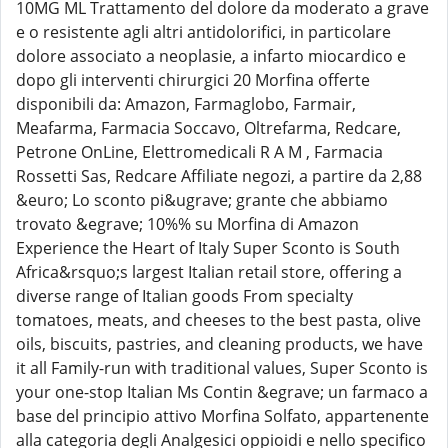
10MG ML Trattamento del dolore da moderato a grave
e o resistente agli altri antidolorifici, in particolare
dolore associato a neoplasie, a infarto miocardico e
dopo gli interventi chirurgici 20 Morfina offerte
disponibili da: Amazon, Farmaglobo, Farmair,
Meafarma, Farmacia Soccavo, Oltrefarma, Redcare,
Petrone OnLine, Elettromedicali R A M , Farmacia
Rossetti Sas, Redcare Affiliate negozi, a partire da 2,88
&euro; Lo sconto pi&ugrave; grante che abbiamo
trovato &egrave; 10%% su Morfina di Amazon
Experience the Heart of Italy Super Sconto is South
Africa&rsquo;s largest Italian retail store, offering a
diverse range of Italian goods From specialty
tomatoes, meats, and cheeses to the best pasta, olive
oils, biscuits, pastries, and cleaning products, we have
it all Family-run with traditional values, Super Sconto is
your one-stop Italian Ms Contin &egrave; un farmaco a
base del principio attivo Morfina Solfato, appartenente
alla categoria degli Analgesici oppioidi e nello specifico