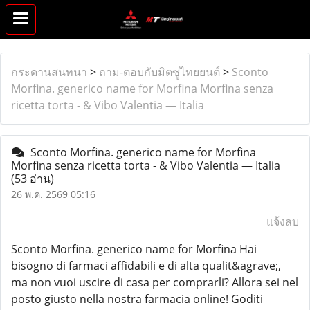
กระดานสนทนา
>
ถาม-ตอบกับมิตซูไทยยนต์
>
Sconto
Morfina. generico name for Morfina Morfina senza
ricetta torta - & Vibo Valentia — Italia
Sconto Morfina. generico name for Morfina
Morfina senza ricetta torta - & Vibo Valentia — Italia
(53 อ่าน)
26 พ.ค. 2569 05:16
แจ้งลบ
Sconto Morfina. generico name for Morfina Hai
bisogno di farmaci affidabili e di alta qualit&agrave;,
ma non vuoi uscire di casa per comprarli? Allora sei nel
posto giusto nella nostra farmacia online! Goditi