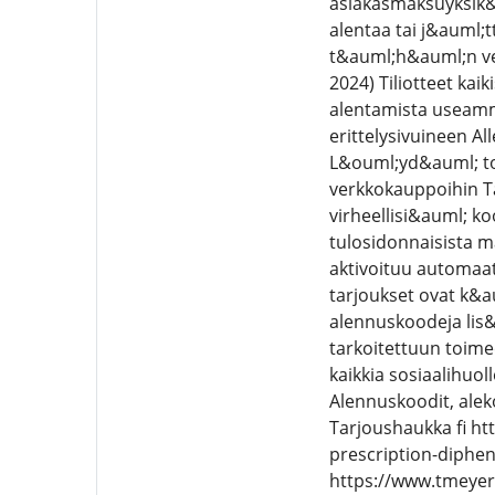
asiakasmaksuyksik&o
alentaa tai j&auml
t&auml;h&auml;n ve
2024) Tiliotteet ka
alentamista useamma
erittelysivuineen Al
L&ouml;yd&auml; toi
verkkokauppoihin Ta
virheellisi&auml; k
tulosidonnaisista m
aktivoituu automaat
tarjoukset ovat k&a
alennuskoodeja lis
tarkoitettuun toim
kaikkia sosiaalihuo
Alennuskoodit, aleko
Tarjoushaukka fi h
prescription-diphe
https://www.tmeyeri