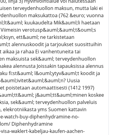
, linja 3) Hyvinvointialue voi halutessaan
isen terveydenhuollon maksun, mutta laki ei
eydenhuollon maksukattoa (762 &euro; vuonna
uml;lt&auml; kuukaudelta Mik&auml;li haetaan
lta Viimeisin verotusp&auml;&auml;t&ouml;s
ml;ksyn, ett&auml; ne tarkistetaan
l;t alennuskoodit ja tarjoukset suosittuihin
aikaa ja rahaa Ei vanhentuneita tai
ujen maksuista sek&auml; terveydenhuollon
hakea alennusta Joissakin tapauksissa alennus
aku fi:st&auml; l&ouml;ytyv&auml;t koodit ja
t p&auml;ivitet&auml;&auml;n? Uusia
t poistetaan automaattisesti (1412 1997)
&auml;tt&auml; j&auml;tt&auml;minen koskee
sia, sek&auml; terveydenhuollon palveluis
ta, elekrotniikasta yms Suomen kattavin
ne-watch-buy-diphenhydramine-no-
ngdom/ Diphenhydramine
-visa-waklert-kabeljau-kaufen-aachen-