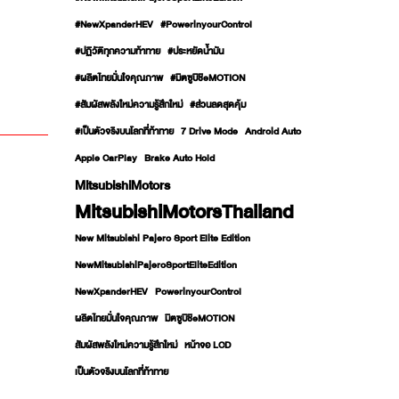
#NewXpanderHEV
#PowerinyourControl
#ปฏิวัติทุกความท้าทาย
#ประหยัดน้ำมัน
#ผลิตไทยมั่นใจคุณภาพ
#มิตซูบิชิeMOTION
#สัมผัสพลังใหม่ความรู้สึกใหม่
#ส่วนลดสุดคุ้ม
#เป็นตัวจริงบนโลกที่ท้าทาย
7 Drive Mode
Android Auto
Apple CarPlay
Brake Auto Hold
MitsubishiMotors
MitsubishiMotorsThailand
New Mitsubishi Pajero Sport Elite Edition
NewMitsubishiPajeroSportEliteEdition
NewXpanderHEV
PowerinyourControl
ผลิตไทยมั่นใจคุณภาพ
มิตซูบิชิeMOTION
สัมผัสพลังใหม่ความรู้สึกใหม่
หน้าจอ LCD
เป็นตัวจริงบนโลกที่ท้าทาย