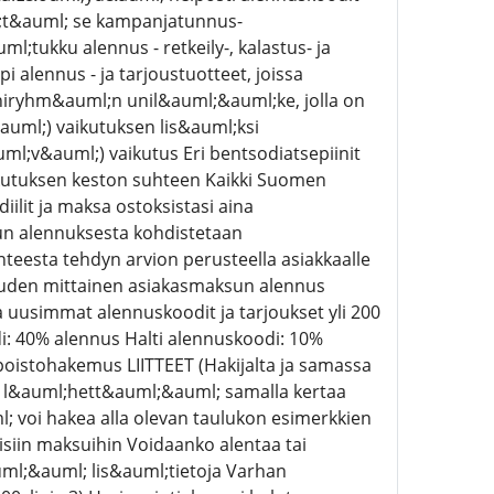
l;t&auml; se kampanjatunnus-
tukku alennus - retkeily-, kalastus- ja
alennus - ja tarjoustuotteet, joissa
niryhm&auml;n unil&auml;&auml;ke, jolla on
auml;) vaikutuksen lis&auml;ksi
auml;v&auml;) vaikutus Eri bentsodiatsepiinit
kutuksen keston suhteen Kaikki Suomen
iilit ja maksa ostoksistasi aina
 alennuksesta kohdistetaan
teesta tehdyn arvion perusteella asiakkaalle
uden mittainen asiakasmaksun alennus
uusimmat alennuskoodit ja tarjoukset yli 200
: 40% alennus Halti alennuskoodi: 10%
oistohakemus LIITTEET (Hakijalta ja samassa
ulee l&auml;hett&auml;&auml; samalla kertaa
 voi hakea alla olevan taulukon esimerkkien
siin maksuihin Voidaanko alentaa tai
ml;&auml; lis&auml;tietoja Varhan