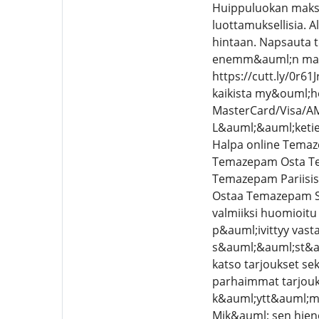
Huippuluokan maksuj
luottamuksellisia. 
hintaan. Napsauta t
enemm&auml;n maksu
https://cutt.ly/0r61
kaikista my&ouml;he
MasterCard/Visa/AME
L&auml;&auml;ketied
Halpa online Temaz
Temazepam Osta Tem
Temazepam Pariisi
Ostaa Temazepam Su
valmiiksi huomioitu 
p&auml;ivittyy vast
s&auml;&auml;st&au
katso tarjoukset s
parhaimmat tarjouk
k&auml;ytt&auml;m&a
Mik&auml; sen hien