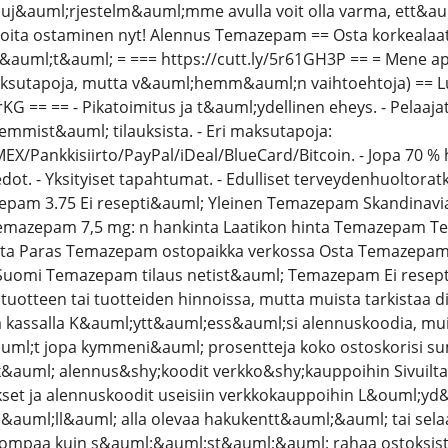
&auml;rjestelm&auml;mme avulla voit olla varma, ett&auml
Aloita ostaminen nyt! Alennus Temazepam == Osta korkeala
&auml;t&auml; = === https://cutt.ly/5r61GH3P == = Mene ap
tapoja, mutta v&auml;hemm&auml;n vaihtoehtoja) == Lue a
JrKG == == - Pikatoimitus ja t&auml;ydellinen eheys. - Pelaaja
mmist&auml; tilauksista. - Eri maksutapoja:
X/Pankkisiirto/PayPal/iDeal/BlueCard/Bitcoin. - Jopa 70 % h
ot. - Yksityiset tapahtumat. - Edulliset terveydenhuoltora
epam 3.75 Ei resepti&auml; Yleinen Temazepam Skandinav
azepam 7,5 mg: n hankinta Laatikon hinta Temazepam Te
sta Paras Temazepam ostopaikka verkossa Osta Temazepam
omi Temazepam tilaus netist&auml; Temazepam Ei resepti
tuotteen tai tuotteiden hinnoissa, mutta muista tarkistaa di
a kassalla K&auml;ytt&auml;ess&auml;si alennuskoodia, mu
ml;t jopa kymmeni&auml; prosentteja koko ostoskorisi s
ek&auml; alennus&shy;koodit verkko&shy;kauppoihin Sivui
set ja alennuskoodit useisiin verkkokauppoihin L&ouml;yd&
uml;ll&auml; alla olevaa hakukentt&auml;&auml; tai selaa 
ompaa kuin s&auml;&auml;st&auml;&auml; rahaa ostoksist