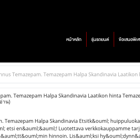
หน้าหลัก
รุ่นรถยนต์
ข้อเสนอพิเ
nnus Temazepam. Temazepam Halpa Skandinavia Laatikon 
am. Temazepam Halpa Skandinavia Laatikon hinta Temaze
อ่าน)
 Temazepam Halpa Skandinavia Etsitk&ouml; huippuluoka
; etsi en&auml;&auml;! Luotettava verkkokauppamme tarjoa
m&auml;tt&ouml;min hinnoin. Lis&auml;ksi hy&ouml;dynn&au