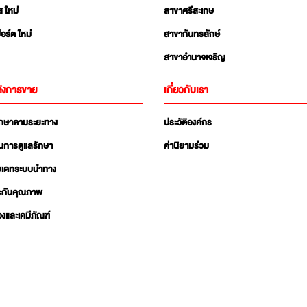
ส ใหม่
สาขาศรีสะเกษ
อร์ต ใหม่
สาขากันทรลักษ์
สาขาอำนาจเจริญ
ังการขาย
เกี่ยวกับเรา
ักษาตามระยะทาง
ประวัติองค์กร
นการดูแลรักษา
ค่านิยามร่วม
ัพเดทระบบนำทาง
ะกันคุณภาพ
่องและเคมีภัณฑ์