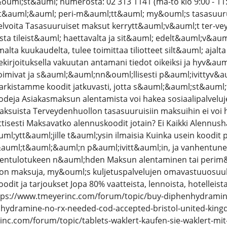
uml;st&auml; numerosta: 02 313 1141 (ma-to klo 9:00 - 11:00
;tt&auml;&auml; peri-m&auml;tt&auml; my&ouml;s tasasuuru
lvoita Tasasuuruiset maksut kerrytt&auml;v&auml;t ter-v
ikista tileist&auml; haettavalta ja sit&auml; edelt&auml;v&a
lta kuukaudelta, tulee toimittaa tiliotteet silt&auml; aja
lekirjoituksella vakuutan antamani tiedot oikeiksi ja hyv&au
mivat ja s&auml;&auml;nn&ouml;llisesti p&auml;ivittyv&aum
rkistamme koodit jatkuvasti, jotta s&auml;&auml;st&auml;t 
oodeja Asiakasmaksun alentamista voi hakea sosiaalipalvel
aksuista Terveydenhuollon tasasuuruisiin maksuihin ei voi 
tisesti Maksavatko alennuskoodit jotain? Ei Kaikki Alennush
uml;ytt&auml;jille t&auml;ysin ilmaisia Kuinka usein koodi
&auml;t&auml;&auml;n p&auml;ivitt&auml;in, ja vanhentunee
eentulotukeen n&auml;hden Maksun alentaminen tai perim
llon maksuja, my&ouml;s kuljetuspalvelujen omavastuuosuuk
odit ja tarjoukset Jopa 80% vaatteista, lennoista, hotelleis
ttps://www.tmeyerinc.com/forum/topic/buy-diphenhydrami
nhydramine-no-rx-needed-cod-accepted-bristol-united-ki
nc.com/forum/topic/tablets-waklert-kaufen-sie-waklert-mit