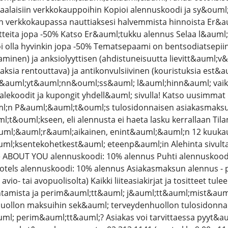
maalaisiin verkkokauppoihin Kopioi alennuskoodi ja sy&oum
verkkokaupassa nauttiaksesi halvemmista hinnoista Er&auml;
eita jopa -50% Katso Er&auml;tukku alennus Selaa l&auml;pi 
i olla hyvinkin jopa -50% Tematsepaami on bentsodiatsepii
aminen) ja anksiolyyttisen (ahdistuneisuutta lievitt&auml;v&
ihaksia rentouttava) ja antikonvulsiivinen (kouristuksia est&
 k&auml;yt&auml;nn&ouml;ss&auml; l&auml;hinn&auml; vai
alekoodit ja kupongit yhdell&auml; sivulla! Katso uusimmat d
n P&auml;&auml;t&ouml;s tulosidonnaisen asiakasmaksun
&ouml;kseen, eli alennusta ei haeta lasku kerrallaan Tilan
ml;&auml;r&auml;aikainen, enint&auml;&auml;n 12 kuuka
l;ksentekohetkest&auml; eteenp&auml;in Alehinta sivulta 
e ABOUT YOU alennuskoodi: 10% alennus Puhti alennuskoodi
otels alennuskoodi: 10% alennus Asiakasmaksun alennus - p
avio- tai avopuolisolta) Kaikki liiteasiakirjat ja tositteet t
tamista ja perim&auml;tt&auml; j&auml;tt&auml;mist&auml;
huollon maksuihin sek&auml; terveydenhuollon tulosidonnai
ml; perim&auml;tt&auml;? Asiakas voi tarvittaessa pyyt&au