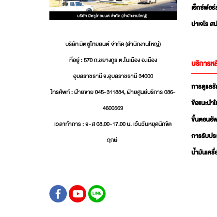
เอ็กซ์ฟอร์
ปาเจโร สป
บริษัท มิตซูไทยยนต์ จำกัด (สำนักงานใหญ่)
ที่อยู่ : 570 ถ.ชยางกูร ต.ในเมือง อ.เมือง
บริการหล
อุบลราชธานี จ.อุบลราชธานี 34000
การดูแลร
โทรศัพท์ : ฝ่ายขาย 045-311884, ฝ่ายศูนย์บริการ 086-
ข้อแนะนำใ
4600569
ขั้นตอนอ
เวลาทำการ : จ-ส 08.00-17.00 น. เว้นวันหยุดนักขัต
การรับปร
ฤกษ์
น้ำมันเครื