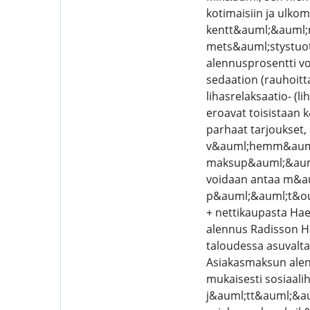
kotimaisiin ja ulko
kentt&auml;&auml;n 
mets&auml;stystuott
alennusprosentti vo
sedaation (rauhoitt
lihasrelaksaatio- (l
eroavat toisistaan
parhaat tarjoukset, 
v&auml;hemm&auml;
maksup&auml;&auml;t
voidaan antaa m&au
p&auml;&auml;t&oum
+ nettikaupasta Ha
alennus Radisson H
taloudessa asuvalta 
Asiakasmaksun alen
mukaisesti sosiaali
j&auml;tt&auml;&au