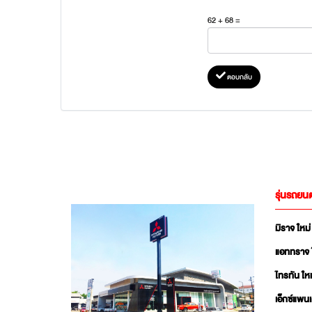
62 + 68 =
ตอบกลับ
รุ่นรถยนต
มิราจ ใหม่
แอททราจ 
ไทรทัน ใหม
เอ็กซ์แพน