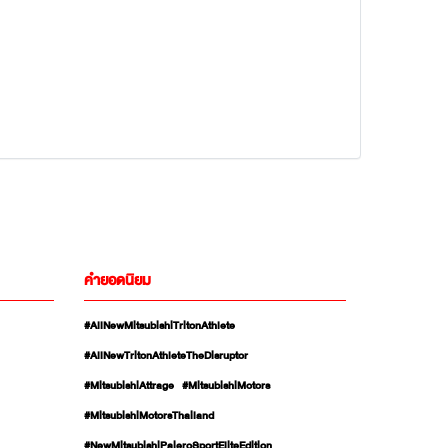
คำยอดนิยม
#AllNewMitsubishiTritonAthlete
#AllNewTritonAthleteTheDisruptor
#MitsubishiAttrage
#MitsubishiMotors
#MitsubishiMotorsThailand
#NewMitsubishiPajeroSportEliteEdition