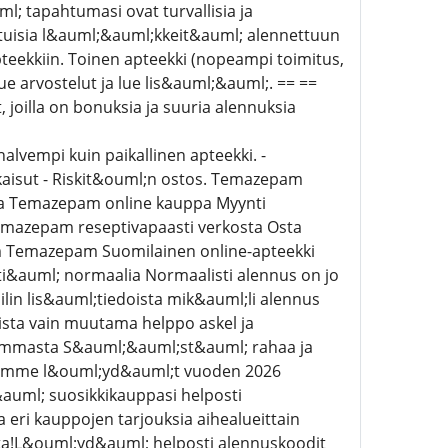
; tapahtumasi ovat turvallisia ja
atuisia l&auml;&auml;kkeit&auml; alennettuun
teekkiin. Toinen apteekki (nopeampi toimitus,
rvostelut ja lue lis&auml;&auml;. == ==
t, joilla on bonuksia ja suuria alennuksia
alvempi kuin paikallinen apteekki. -
tkaisut - Riskit&ouml;n ostos. Temazepam
ia Temazepam online kauppa Myynti
mazepam reseptivapaasti verkosta Osta
 Temazepam Suomilainen online-apteekki
&auml; normaalia Normaalisti alennus on jo
ilin lis&auml;tiedoista mik&auml;li alennus
ista vain muutama helppo askel ja
ummasta S&auml;&auml;st&auml; rahaa ja
ltamme l&ouml;yd&auml;t vuoden 2026
auml; suosikkikauppasi helposti
eri kauppojen tarjouksia aihealueittain
a!L&ouml;yd&auml; helposti alennuskoodit