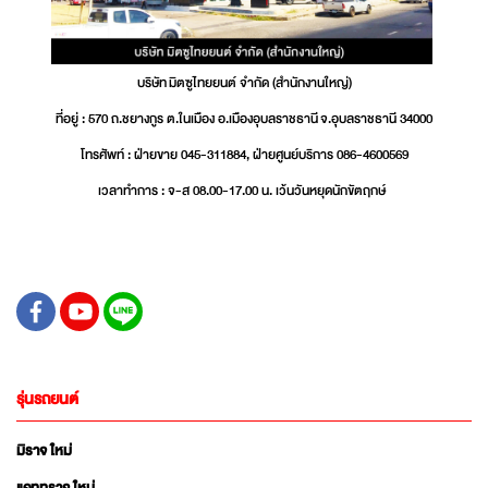
บริษัท มิตซูไทยยนต์ จำกัด (สำนักงานใหญ่)
ที่อยู่ : 570 ถ.ชยางกูร ต.ในเมือง อ.เมืองอุบลราชธานี จ.อุบลราชธานี 34000
โทรศัพท์ : ฝ่ายขาย 045-311884, ฝ่ายศูนย์บริการ 086-4600569
เวลาทำการ : จ-ส 08.00-17.00 น. เว้นวันหยุดนักขัตฤกษ์
รุ่นรถยนต์
มิราจ ใหม่