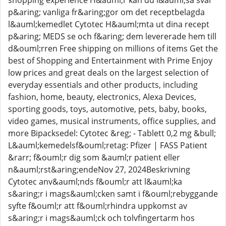
shopping experience H&auml;r kan du l&auml;sa svar
p&aring; vanliga fr&aring;gor om det receptbelagda
l&auml;kemedlet Cytotec H&auml;mta ut dina recept
p&aring; MEDS se och f&aring; dem levererade hem till
d&ouml;rren Free shipping on millions of items Get the
best of Shopping and Entertainment with Prime Enjoy
low prices and great deals on the largest selection of
everyday essentials and other products, including
fashion, home, beauty, electronics, Alexa Devices,
sporting goods, toys, automotive, pets, baby, books,
video games, musical instruments, office supplies, and
more Bipacksedel: Cytotec &reg; - Tablett 0,2 mg &bull;
L&auml;kemedelsf&ouml;retag: Pfizer | FASS Patient
&rarr; f&ouml;r dig som &auml;r patient eller
n&auml;rst&aring;endeNov 27, 2024Beskrivning
Cytotec anv&auml;nds f&ouml;r att l&auml;ka
s&aring;r i mags&auml;cken samt i f&ouml;rebyggande
syfte f&ouml;r att f&ouml;rhindra uppkomst av
s&aring;r i mags&auml;ck och tolvfingertarm hos