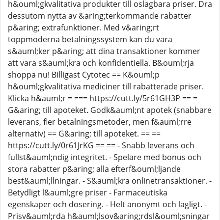
h&ouml;gkvalitativa produkter till oslagbara priser. Dra
dessutom nytta av &aring;terkommande rabatter
p&aring; extrafunktioner. Med v&aring;rt
toppmoderna betalningssystem kan du vara
s&auml;ker p&aring; att dina transaktioner kommer
att vara s&auml;kra och konfidentiella. B&ouml;rja
shoppa nu! Billigast Cytotec == K&ouml;p
h&ouml;gkvalitativa mediciner till rabatterade priser.
Klicka h&auml;r = === https://cutt.ly/5r61GH3P == =
G&aring; till apoteket. Godk&auml;nt apotek (snabbare
leverans, fler betalningsmetoder, men f&auml;rre
alternativ) == G&aring; till apoteket. == ==
https://cutt.ly/0r61JrKG == == - Snabb leverans och
fullst&auml;ndig integritet. - Spelare med bonus och
stora rabatter p&aring; alla efterf&ouml;ljande
best&auml;llningar. - S&auml;kra onlinetransaktioner. -
Betydligt l&auml;gre priser - Farmaceutiska
egenskaper och dosering. - Helt anonymt och lagligt. -
Prisv&auml;rda h&auml;lsov&aring;rdsl&ouml;sningar