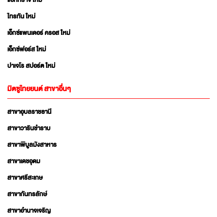
แอททราจ ใหม่
ไทรทัน ใหม่
เอ็กซ์แพนเดอร์ ครอส ใหม่
เอ็กซ์ฟอร์ส ใหม่
ปาเจโร สปอร์ต ใหม่
มิตซูไทยยนต์ สาขาอื่นๆ
สาขาอุบลราชธานี
สาขาวารินชำราบ
สาขาพิบูลมังสาหาร
สาขาเดชอุดม
สาขาศรีสะเกษ
สาขากันทรลักษ์
สาขาอำนาจเจริญ