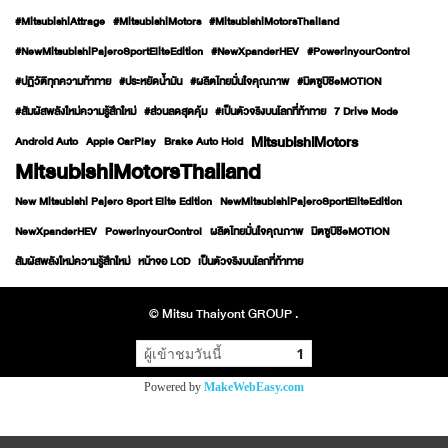
#MitsubishiAttrage
#MitsubishiMotors
#MitsubishiMotorsThailand
#NewMitsubishiPajeroSportEliteEdition
#NewXpanderHEV
#PowerinyourControl
#ปฏิวัติทุกความท้าทาย
#ประหยัดน้ำมัน
#ผลิตไทยมั่นใจคุณภาพ
#มิตซูบิชิeMOTION
#สัมผัสพลังใหม่ความรู้สึกใหม่
#ส่วนลดสุดคุ้ม
#เป็นตัวจริงบนโลกที่ท้าทาย
7 Drive Mode
MitsubishiMotors
Android Auto
Apple CarPlay
Brake Auto Hold
MitsubishiMotorsThailand
New Mitsubishi Pajero Sport Elite Edition
NewMitsubishiPajeroSportEliteEdition
NewXpanderHEV
PowerinyourControl
ผลิตไทยมั่นใจคุณภาพ
มิตซูบิชิeMOTION
สัมผัสพลังใหม่ความรู้สึกใหม่
หน้าจอ LCD
เป็นตัวจริงบนโลกที่ท้าทาย
© Mitsu Thaiyont GROUP .
ผู้เข้าชมวันนี้
1
Powered by
MakeWebEasy.com