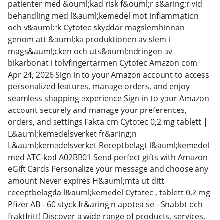
patienter med &ouml;kad risk f&ouml;r s&aring;r vid
behandling med l&auml;kemedel mot inflammation
och v&auml;rk Cytotec skyddar magslemhinnan
genom att &ouml;ka produktionen av slem i
mags&auml;cken och uts&ouml;ndringen av
bikarbonat i tolvfingertarmen Cytotec Amazon com
Apr 24, 2026 Sign in to your Amazon account to access
personalized features, manage orders, and enjoy
seamless shopping experience Sign in to your Amazon
account securely and manage your preferences,
orders, and settings Fakta om Cytotec 0,2 mg tablett |
L&auml;kemedelsverket fr&aring;n
L&auml;kemedelsverket Receptbelagt l&auml;kemedel
med ATC-kod A02BB01 Send perfect gifts with Amazon
eGift Cards Personalize your message and choose any
amount Never expires H&auml;mta ut ditt
receptbelagda l&auml;kemedel Cytotec , tablett 0,2 mg
Pfizer AB - 60 styck fr&aring;n apotea se - Snabbt och
fraktfritt! Discover a wide range of products, services,