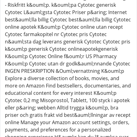
- Riskfritt k&ouml;p. k&ouml;pa Cytotec generisk
Cytotec L&auml;gsta Cytotec Priser p&aring; Internet
best&auml;lla billig Cytotec best&auml;lla billig Cytotec
online apotek K&ouml;p Cytotec online utan recept
Cytotec farmakopitel nr Cytotec pris Cytotec
n&auml;sta dag leverans generisk Cytotec Cytotec pris
k&ouml;p generisk Cytotec onlineapotekgenerisk
K&ouml;p Cytotec Online f&ouml;r US Pharmacy
K&ouml;p Cytotec utan dr godk&auml;nnande Cytotec
INGEN PRESKRIPTION &Ouml;vernattning K&ouml;p
Explore a diverse collection of books, movies, and
more on Amazon Find bestsellers, documentaries, and
educational content for every interest K&ouml;p
Cytotec 0,2 mg Misoprostol, Tablett, 100 styck i apotek
eller p&aring; webben Alltid trygga k&ouml;p, bra
priser och gratis frakt vid best&auml;llningar av recept
online Manage your Amazon account settings, orders,
payments, and preferences for a personalized