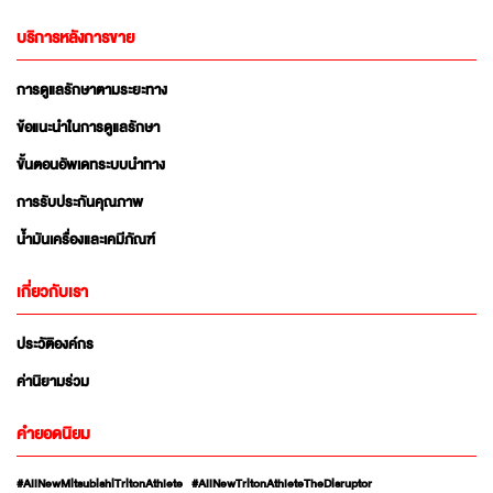
บริการหลังการขาย
การดูแลรักษาตามระยะทาง
ข้อแนะนำในการดูแลรักษา
ขั้นตอนอัพเดทระบบนำทาง
การรับประกันคุณภาพ
น้ำมันเครื่องและเคมีภัณฑ์
เกี่ยวกับเรา
ประวัติองค์กร
ค่านิยามร่วม
คำยอดนิยม
#AllNewMitsubishiTritonAthlete
#AllNewTritonAthleteTheDisruptor