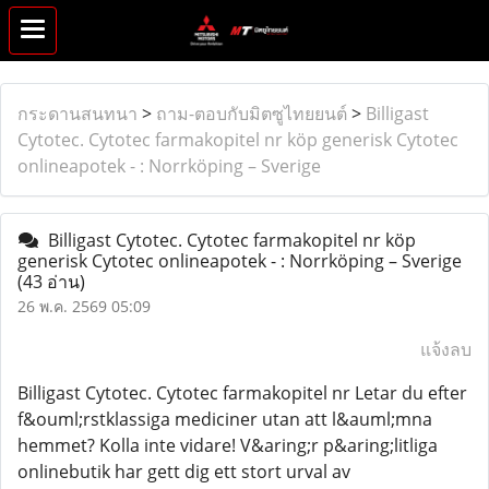
กระดานสนทนา
>
ถาม-ตอบกับมิตซูไทยยนต์
>
Billigast
Cytotec. Cytotec farmakopitel nr köp generisk Cytotec
onlineapotek - : Norrköping – Sverige
Billigast Cytotec. Cytotec farmakopitel nr köp
generisk Cytotec onlineapotek - : Norrköping – Sverige
(43 อ่าน)
26 พ.ค. 2569 05:09
แจ้งลบ
Billigast Cytotec. Cytotec farmakopitel nr Letar du efter
f&ouml;rstklassiga mediciner utan att l&auml;mna
hemmet? Kolla inte vidare! V&aring;r p&aring;litliga
onlinebutik har gett dig ett stort urval av