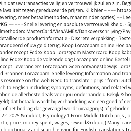
zijn dat uw transacties veilig en vertrouwelijk zullen zijn. 
 kwaliteit tegen gereduceerde prijzen. Klik hier = === https
levering, meer betaalmethoden, maar minder opties) == Lees
JrKG == == - Snelle levering en absolute vertrouwelijkheid. - 
lmethoden: MasterCard/Visa/AMEX/Bankoverschrijving/PayPa
detailleerde productinformatie - Discrete verpakking - Best
garandeerd of uw geld terug. Koop Lorazepam online Hoe a
onder recept Fedex Koop Lorazepam Mastercard Koop kabe
ine Fedex Koop de volgende dag Lorazepam online Bestel 
recept Leveranciers Lorazepam Geen ontvangstbewijs Loraz
 Bronnen Lorazepam. Snelle levering Information and trans
ns resource on the web Need to translate " prijs " from Dut
h to English including synonyms, definitions, and related wor
bben de allerbeste deals voor jou onderhandeld Bekijk & boe
eld) dat betaald wordt bij verhandeling van een goed of een 
of het bedrag dat gevraagd wordt (vraagprijs) of geboden 
 22, 2025 &middot; Etymology 1 From Middle Dutch prijs , pri
th, price, money spent, wages, reward&rdquo;) Many transl
ch dictionary and search engine for English translations Tr