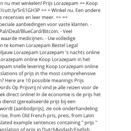
Begin nu met winkelen! Prijs Lorazepam == Koop
://cutt.ly/5r61GH3P == = Winkel nu. Een andere
 recensies en leer meer. == ==
Speciale aanbiedingen voor vaste klanten. -
l/iDeal/BlueCard/Bitcoin. - Veel
e waarde medicijnen. - Uw volledige
an te komen Lorazepam Bestel Legal
ljauw Lorazepam Lorazepam 's nachts online
Lorazepam online Koop Lorazepam in het
epam snelle levering Koop Lorazepam online
lations of prijs in the most comprehensive
ch? Here are 10 possible meanings Prijs
ds Op Prijsvrij nl vind je alle reizen voor de
k direct online! In de economie is de prijs het
dienst (gerealiseerde prijs bij een
wordt (aanbodprijs), zie ook onderhandeling
se, from Old French pris, preis, from Latin
ated example sentences containing " prijs "
anslation of prijs in Dutch&ndash;English