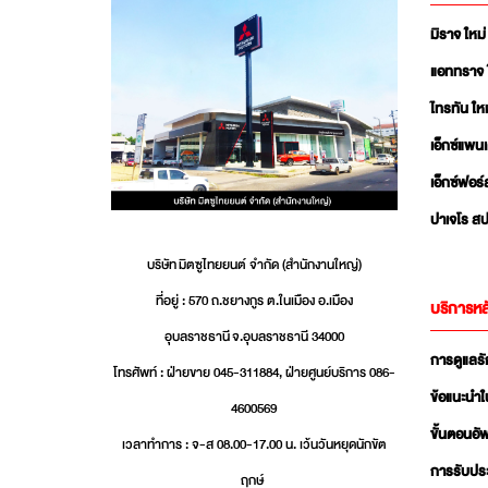
มิราจ ใหม่
แอททราจ 
ไทรทัน ใหม
เอ็กซ์แพน
เอ็กซ์ฟอร์
ปาเจโร สป
บริษัท มิตซูไทยยนต์ จำกัด (สำนักงานใหญ่)
ที่อยู่ : 570 ถ.ชยางกูร ต.ในเมือง อ.เมือง
บริการหล
อุบลราชธานี จ.อุบลราชธานี 34000
การดูแลร
โทรศัพท์ : ฝ่ายขาย 045-311884, ฝ่ายศูนย์บริการ 086-
ข้อแนะนำใ
4600569
ขั้นตอนอ
เวลาทำการ : จ-ส 08.00-17.00 น. เว้นวันหยุดนักขัต
การรับปร
ฤกษ์