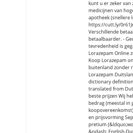
kunt u er zeker van 
medicijnen van hoge
apotheek (snellere 
https://cutt.ly/0r61
Verschillende betaa
betaalbaarder. - Ge
tevredenheid is ge
Lorazepam Online z
Koop Lorazepam onl
buitenland zonder 
Lorazepam Duitsland
dictionary definitio
translated from Dutc
beste prijzen Wij he
bedrag (meestal in g
koopovereenkomst), 
en prijsvorming Sep
pretium (&ldquo;wor
&ndash; English-Dut