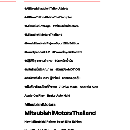
#AllNewMitsubishiTritonAthlete
#AllNewTritonAthleteTheDisruptor
#MitsubishiAttrage
#MitsubishiMotors
#MitsubishiMotorsThailand
#NewMitsubishiPajeroSportEliteEdition
#NewXpanderHEV
#PowerinyourControl
#ปฏิวัติทุกความท้าทาย
#ประหยัดน้ำมัน
#ผลิตไทยมั่นใจคุณภาพ
#มิตซูบิชิeMOTION
#สัมผัสพลังใหม่ความรู้สึกใหม่
#ส่วนลดสุดคุ้ม
#เป็นตัวจริงบนโลกที่ท้าทาย
7 Drive Mode
Android Auto
Apple CarPlay
Brake Auto Hold
MitsubishiMotors
MitsubishiMotorsThailand
New Mitsubishi Pajero Sport Elite Edition