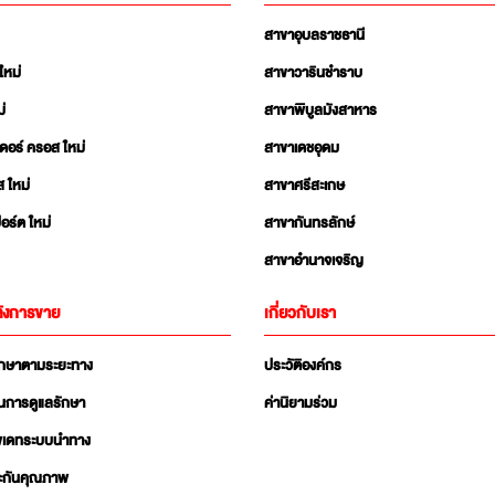
สาขาอุบลราชธานี
ใหม่
สาขาวารินชำราบ
่
สาขาพิบูลมังสาหาร
เดอร์ ครอส ใหม่
สาขาเดชอุดม
ส ใหม่
สาขาศรีสะเกษ
อร์ต ใหม่
สาขากันทรลักษ์
สาขาอำนาจเจริญ
ังการขาย
เกี่ยวกับเรา
ักษาตามระยะทาง
ประวัติองค์กร
นการดูแลรักษา
ค่านิยามร่วม
ัพเดทระบบนำทาง
ะกันคุณภาพ