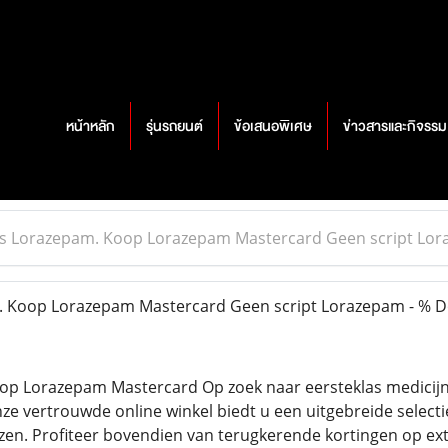
หน้าหลัก
รุ่นรถยนต์
ข้อเสนอพิเศษ
ข่าวสารและกิจรรม
js Lorazepam. Koop Lorazepam Mastercard Geen script Lo
. Koop Lorazepam Mastercard Geen script Lorazepam - % 
op Lorazepam Mastercard Op zoek naar eersteklas medicijne
nze vertrouwde online winkel biedt u een uitgebreide selec
zen. Profiteer bovendien van terugkerende kortingen op ex