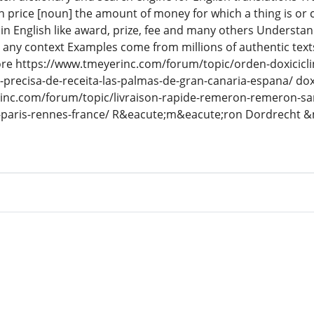
n price [noun] the amount of money for which a thing is or c
s in English like award, prize, fee and many others Understan
in any context Examples come from millions of authentic texts
e https://www.tmeyerinc.com/forum/topic/orden-doxiciclin
-precisa-de-receita-las-palmas-de-gran-canaria-espana/ doxi
inc.com/forum/topic/livraison-rapide-remeron-remeron-san
-paris-rennes-france/ R&eacute;m&eacute;ron Dordrecht 