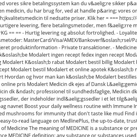
Med vores sikre betalingssystem kan du v&aelig;re sikker p&ar
den medicin, du har brug for, ved at handle p&aring; vores o
jkvalitetsmedicin til nedsatte priser. Klik her = === https:
rtigere levering, flere betalingsmetoder, men f&aelig;rre mu
JrKG == == - Hurtig levering og absolut fortrolighed. - Loyal
gsmetoder: MasterCard/Visa/AMEX/Bankoverf&oslash;rsel/PayP
ljeret produktinformation - Private transaktioner. - Mediciner
 k&oslash;be Modalert ingen recept fedex ingen recept Modal
ng Modalert K&oslash;b rabat Modalert bestil billig Modalert
ept Modalert bestil Modalert et online apotek K&oslash;b
t Hvordan og hvor man kan k&oslash;be Modalert bestilles M
 online pris Modalert Medicin dk ejes af Dansk L&aelig;gemi
icin dk &ndash; professionel til sundhedsfaglige, Medicin dk
ssedler, der indeholder indl&aelig;gssedler i et let tilg&ae
ag navnet Boost your daily wellness routine with Immune I
cked mushrooms for immunity that don't taste like mud Find 
 easy-to-read language on MedlinePlus, the up-to-date, trus
y of Medicine The meaning of MEDICINE is a substance or pr
nce MEDICINE definition: any substance or substances used i