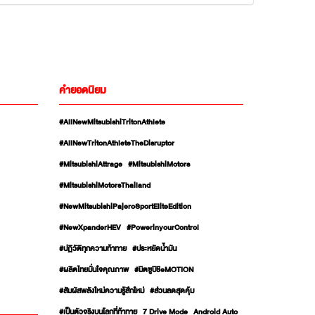
คำยอดนิยม
#AllNewMitsubishiTritonAthlete
#AllNewTritonAthleteTheDisruptor
#MitsubishiAttrage
#MitsubishiMotors
#MitsubishiMotorsThailand
#NewMitsubishiPajeroSportEliteEdition
#NewXpanderHEV
#PowerinyourControl
#ปฏิวัติทุกความท้าทาย
#ประหยัดน้ำมัน
#ผลิตไทยมั่นใจคุณภาพ
#มิตซูบิชิeMOTION
#สัมผัสพลังใหม่ความรู้สึกใหม่
#ส่วนลดสุดคุ้ม
#เป็นตัวจริงบนโลกที่ท้าทาย
7 Drive Mode
Android Auto