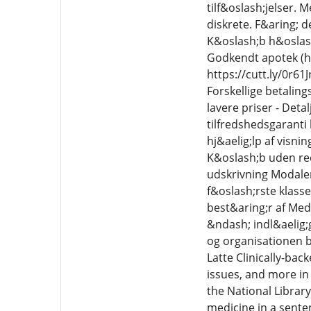
tilf&oslash;jelser. 
diskrete. F&aring; 
K&oslash;b h&oslash;
Godkendt apotek (hu
https://cutt.ly/0r61
Forskellige betalin
lavere priser - Deta
tilfredshedsgaranti
hj&aelig;lp af visni
K&oslash;b uden rec
udskrivning Modaler
f&oslash;rste klasse
best&aring;r af Med
&ndash; indl&aelig;g
og organisationen b
Latte Clinically-ba
issues, and more in
the National Librar
medicine in a sente