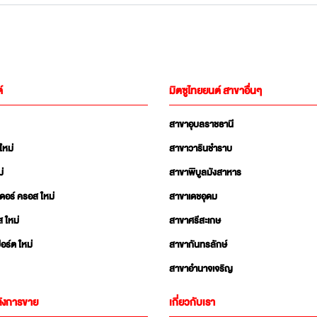
์
มิตซูไทยยนต์ สาขาอื่นๆ
สาขาอุบลราชธานี
ใหม่
สาขาวารินชำราบ
่
สาขาพิบูลมังสาหาร
เดอร์ ครอส ใหม่
สาขาเดชอุดม
ส ใหม่
สาขาศรีสะเกษ
อร์ต ใหม่
สาขากันทรลักษ์
สาขาอำนาจเจริญ
ังการขาย
เกี่ยวกับเรา