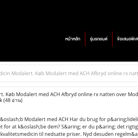
หน้าหลัก
รุ่นรถยนต์
ข้อเสนอพิเ
icin Modalert. Køb Modalert med ACH Afbryd online rx nat
. Køb Modalert med ACH Afbryd online rx natten over Moda
rk
(48 อ่าน)
&oslash;b Modalert med ACH Har du brug for p&aring;lidelig 
t for at k&oslash;be dem? S&aring; er du p&aring; det rigtig
jkvalitetsmedicin til nedsatte priser. Nyd desuden regelm&a