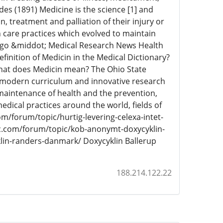
es (1891) Medicine is the science [1] and
n, treatment and palliation of their injury or
 care practices which evolved to maintain
 ago &middot; Medical Research News Health
finition of Medicin in the Medical Dictionary?
What does Medicin mean? The Ohio State
h modern curriculum and innovative research
maintenance of health and the prevention,
medical practices around the world, fields of
om/forum/topic/hurtig-levering-celexa-intet-
nc.com/forum/topic/kob-anonymt-doxycyklin-
klin-randers-danmark/ Doxycyklin Ballerup
188.214.122.22