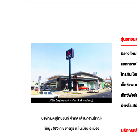
รุ่นรถยนต
มิราจ ใหม่
แอททราจ 
ไทรทัน ใหม
เอ็กซ์แพน
เอ็กซ์ฟอร์
ปาเจโร สป
บริษัท มิตซูไทยยนต์ จำกัด (สำนักงานใหญ่)
ที่อยู่ : 570 ถ.ชยางกูร ต.ในเมือง อ.เมือง
บริการหล