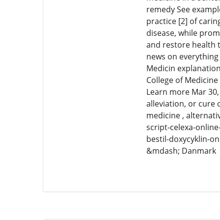
remedy See examples
practice [2] of cari
disease, while prom
and restore health 
news on everything f
Medicin explanation
College of Medicine
Learn more Mar 30, 
alleviation, or cure
medicine , alternat
script-celexa-onli
bestil-doxycyklin-o
&mdash; Danmark