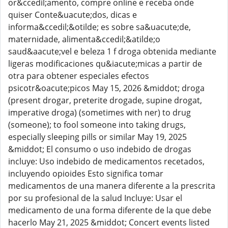
or&ccedil;amento, compre online e receba onde
quiser Conte&uacute;dos, dicas e
informa&ccedil;&otilde; es sobre sa&uacute;de,
maternidade, alimenta&ccedil;&atilde;o
saud&aacute;vel e beleza 1 f droga obtenida mediante
ligeras modificaciones qu&iacute;micas a partir de
otra para obtener especiales efectos
psicotr&oacute;picos May 15, 2026 &middot; droga
(present drogar, preterite drogade, supine drogat,
imperative droga) (sometimes with ner) to drug
(someone); to fool someone into taking drugs,
especially sleeping pills or similar May 19, 2025
&middot; El consumo o uso indebido de drogas
incluye: Uso indebido de medicamentos recetados,
incluyendo opioides Esto significa tomar
medicamentos de una manera diferente a la prescrita
por su profesional de la salud Incluye: Usar el
medicamento de una forma diferente de la que debe
hacerlo May 21, 2025 &middot; Concert events listed