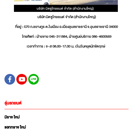
บริษัท มิตซูไทยยนต์ จำกัด (สำนักงานใหญ่)
ที่อยู่ : 570 ถ.ชยางกูร ต.ในเมือง อ.เมืองอุบลราชธานี จ.อุบลราชธานี 34000
โทรศัพท์ : ฝ่ายขาย 045-311884, ฝ่ายศูนย์บริการ 086-4600569
เวลาทำการ : จ-ส 08.00-17.00 น. เว้นวันหยุดนักขัตฤกษ์
รุ่นรถยนต์
มิราจ ใหม่
แอททราจ ใหม่