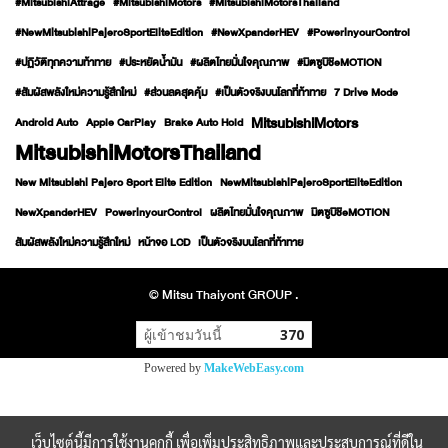
#MitsubishiAttrage
#MitsubishiMotors
#MitsubishiMotorsThailand
#NewMitsubishiPajeroSportEliteEdition
#NewXpanderHEV
#PowerinyourControl
#ปฏิวัติทุกความท้าทาย
#ประหยัดน้ำมัน
#ผลิตไทยมั่นใจคุณภาพ
#มิตซูบิชิeMOTION
#สัมผัสพลังใหม่ความรู้สึกใหม่
#ส่วนลดสุดคุ้ม
#เป็นตัวจริงบนโลกที่ท้าทาย
7 Drive Mode
MitsubishiMotors
Android Auto
Apple CarPlay
Brake Auto Hold
MitsubishiMotorsThailand
New Mitsubishi Pajero Sport Elite Edition
NewMitsubishiPajeroSportEliteEdition
NewXpanderHEV
PowerinyourControl
ผลิตไทยมั่นใจคุณภาพ
มิตซูบิชิeMOTION
สัมผัสพลังใหม่ความรู้สึกใหม่
หน้าจอ LCD
เป็นตัวจริงบนโลกที่ท้าทาย
© Mitsu Thaiyont GROUP .
ผู้เข้าชมวันนี้
370
Powered by
MakeWebEasy.com
เว็บไซต์นี้มีการใช้งานคุกกี้ เพื่อเพิ่มประสิทธิภาพและประสบการณ์ที่ดีใน