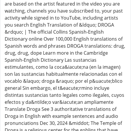
are based on the artist featured in the video you are
watching, channels you have subscribed to, your past
activity while signed in to YouTube, including artists
you search English Translation of &ldquo; DROGA
&rdquo; | The official Collins Spanish-English
Dictionary online Over 100,000 English translations of
Spanish words and phrases DROGA translations: drug,
drug, drug, dope Learn more in the Cambridge
Spanish-English Dictionary Las sustancias
estimulantes, como la coca&iacute;na (en la imagen)
son las sustancias habitualmente relacionadas con el
vocablo &laquo; droga &raquo; por el p&uacute;blico
general Sin embargo, el t&eacute;rmino incluye
distintas sustancias tanto legales como ilegales, cuyos
efectos y da&ntilde;o var&iacute;an ampliamente
Translate Droga See 3 authoritative translations of
Droga in English with example sentences and audio
pronunciations Dec 30, 2024 &middot; The Temple of
Droga is a religious center for the goblins that have