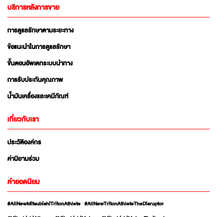
บริการหลังการขาย
การดูแลรักษาตามระยะทาง
ข้อแนะนำในการดูแลรักษา
ขั้นตอนอัพเดทระบบนำทาง
การรับประกันคุณภาพ
น้ำมันเครื่องและเคมีภัณฑ์
เกี่ยวกับเรา
ประวัติองค์กร
ค่านิยามร่วม
คำยอดนิยม
#AllNewMitsubishiTritonAthlete
#AllNewTritonAthleteTheDisruptor