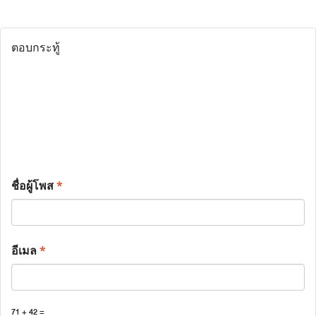
ตอบกระทู้
ชื่อผู้โพส
*
อีเมล
*
71 + 42 =