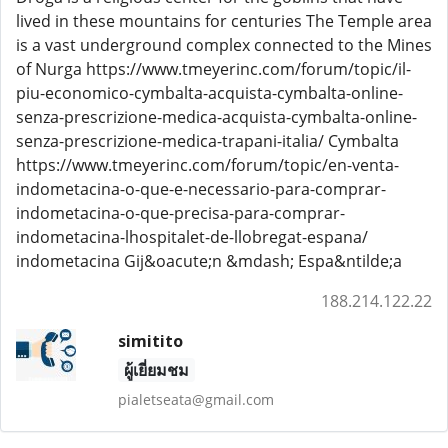
lived in these mountains for centuries The Temple area
is a vast underground complex connected to the Mines
of Nurga https://www.tmeyerinc.com/forum/topic/il-
piu-economico-cymbalta-acquista-cymbalta-online-
senza-prescrizione-medica-acquista-cymbalta-online-
senza-prescrizione-medica-trapani-italia/ Cymbalta
https://www.tmeyerinc.com/forum/topic/en-venta-
indometacina-o-que-e-necessario-para-comprar-
indometacina-o-que-precisa-para-comprar-
indometacina-lhospitalet-de-llobregat-espana/
indometacina Gij&oacute;n &mdash; Espa&ntilde;a
188.214.122.22
simitito
ผู้เยี่ยมชม
pialetseata@gmail.com