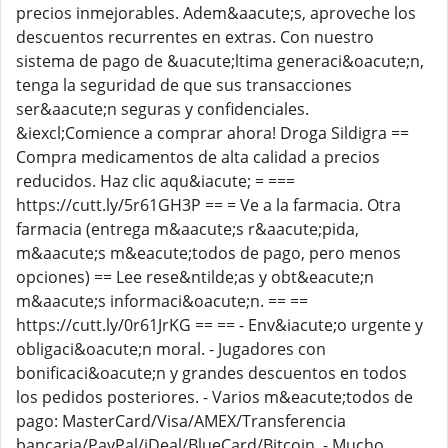
precios inmejorables. Adem&aacute;s, aproveche los
descuentos recurrentes en extras. Con nuestro
sistema de pago de &uacute;ltima generaci&oacute;n,
tenga la seguridad de que sus transacciones
ser&aacute;n seguras y confidenciales.
&iexcl;Comience a comprar ahora! Droga Sildigra ==
Compra medicamentos de alta calidad a precios
reducidos. Haz clic aqu&iacute; = ===
https://cutt.ly/5r61GH3P == = Ve a la farmacia. Otra
farmacia (entrega m&aacute;s r&aacute;pida,
m&aacute;s m&eacute;todos de pago, pero menos
opciones) == Lee rese&ntilde;as y obt&eacute;n
m&aacute;s informaci&oacute;n. == ==
https://cutt.ly/0r61JrKG == == - Env&iacute;o urgente y
obligaci&oacute;n moral. - Jugadores con
bonificaci&oacute;n y grandes descuentos en todos
los pedidos posteriores. - Varios m&eacute;todos de
pago: MasterCard/Visa/AMEX/Transferencia
bancaria/PayPal/iDeal/BlueCard/Bitcoin. - Mucho