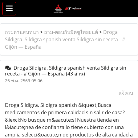
กระดานสนทนา
>
ถาม-ตอบกับมิตซูไทยยนต์
>
Droga
Sildigra. Sildigra spanish venta Sildigra sin receta - #
Gijón — España
Droga Sildigra. Sildigra spanish venta Sildigra sin
receta - # Gijón — España
(43 อ่าน)
26 พ.ค. 2569 05:06
แจ้งลบ
Droga Sildigra. Sildigra spanish &iquest;Busca
medicamentos de primera calidad sin salir de casa?
&iexcl;No busque m&aacute;s! Nuestra tienda en
l&iacute;nea de confianza lo tiene cubierto con una
amplia selecci&oacute;n de productos de alta calidad a