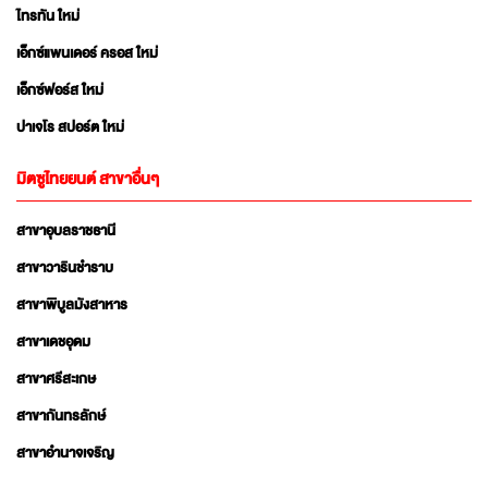
ไทรทัน ใหม่
เอ็กซ์แพนเดอร์ ครอส ใหม่
เอ็กซ์ฟอร์ส ใหม่
ปาเจโร สปอร์ต ใหม่
มิตซูไทยยนต์ สาขาอื่นๆ
สาขาอุบลราชธานี
สาขาวารินชำราบ
สาขาพิบูลมังสาหาร
สาขาเดชอุดม
สาขาศรีสะเกษ
สาขากันทรลักษ์
สาขาอำนาจเจริญ