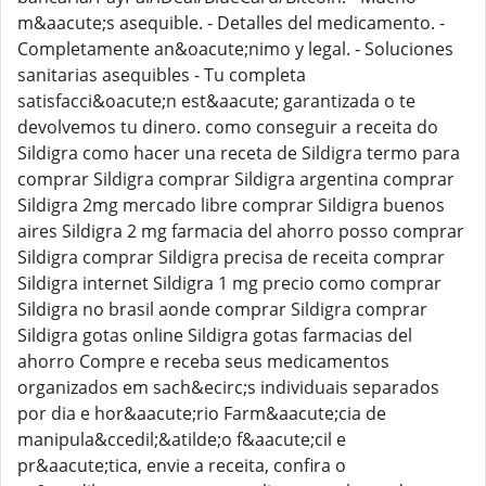
m&aacute;s asequible. - Detalles del medicamento. -
Completamente an&oacute;nimo y legal. - Soluciones
sanitarias asequibles - Tu completa
satisfacci&oacute;n est&aacute; garantizada o te
devolvemos tu dinero. como conseguir a receita do
Sildigra como hacer una receta de Sildigra termo para
comprar Sildigra comprar Sildigra argentina comprar
Sildigra 2mg mercado libre comprar Sildigra buenos
aires Sildigra 2 mg farmacia del ahorro posso comprar
Sildigra comprar Sildigra precisa de receita comprar
Sildigra internet Sildigra 1 mg precio como comprar
Sildigra no brasil aonde comprar Sildigra comprar
Sildigra gotas online Sildigra gotas farmacias del
ahorro Compre e receba seus medicamentos
organizados em sach&ecirc;s individuais separados
por dia e hor&aacute;rio Farm&aacute;cia de
manipula&ccedil;&atilde;o f&aacute;cil e
pr&aacute;tica, envie a receita, confira o