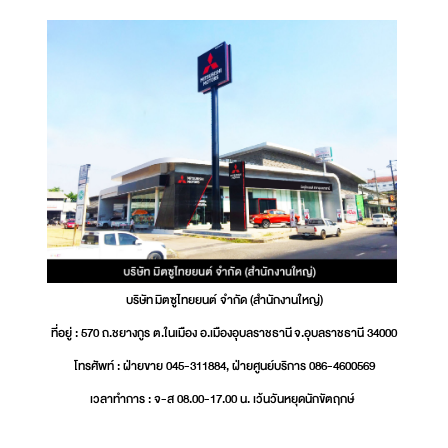
บริษัท มิตซูไทยยนต์ จำกัด (สำนักงานใหญ่)
ที่อยู่ : 570 ถ.ชยางกูร ต.ในเมือง อ.เมืองอุบลราชธานี จ.อุบลราชธานี 34000
โทรศัพท์ : ฝ่ายขาย 045-311884, ฝ่ายศูนย์บริการ 086-4600569
เวลาทำการ : จ-ส 08.00-17.00 น. เว้นวันหยุดนักขัตฤกษ์