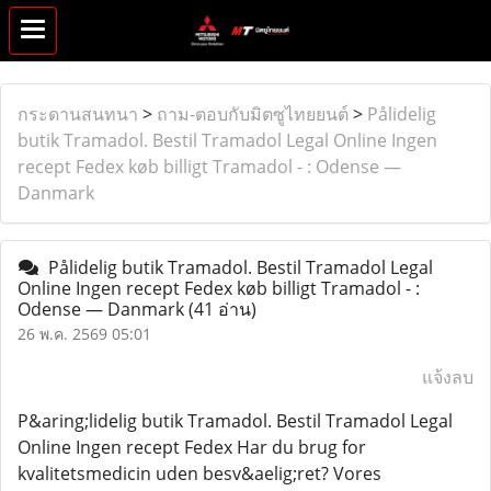
กระดานสนทนา
>
ถาม-ตอบกับมิตซูไทยยนต์
>
Pålidelig
butik Tramadol. Bestil Tramadol Legal Online Ingen
recept Fedex køb billigt Tramadol - : Odense —
Danmark
Pålidelig butik Tramadol. Bestil Tramadol Legal
Online Ingen recept Fedex køb billigt Tramadol - :
Odense — Danmark
(41 อ่าน)
26 พ.ค. 2569 05:01
แจ้งลบ
P&aring;lidelig butik Tramadol. Bestil Tramadol Legal
Online Ingen recept Fedex Har du brug for
kvalitetsmedicin uden besv&aelig;ret? Vores