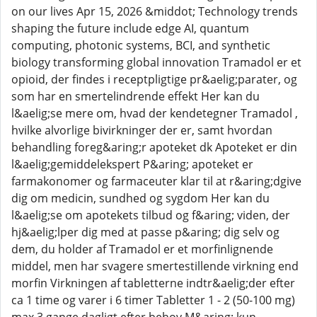
on our lives Apr 15, 2026 &middot; Technology trends
shaping the future include edge AI, quantum
computing, photonic systems, BCI, and synthetic
biology transforming global innovation Tramadol er et
opioid, der findes i receptpligtige pr&aelig;parater, og
som har en smertelindrende effekt Her kan du
l&aelig;se mere om, hvad der kendetegner Tramadol ,
hvilke alvorlige bivirkninger der er, samt hvordan
behandling foreg&aring;r apoteket dk Apoteket er din
l&aelig;gemiddelekspert P&aring; apoteket er
farmakonomer og farmaceuter klar til at r&aring;dgive
dig om medicin, sundhed og sygdom Her kan du
l&aelig;se om apotekets tilbud og f&aring; viden, der
hj&aelig;lper dig med at passe p&aring; dig selv og
dem, du holder af Tramadol er et morfinlignende
middel, men har svagere smertestillende virkning end
morfin Virkningen af tabletterne indtr&aelig;der efter
ca 1 time og varer i 6 timer Tabletter 1 - 2 (50-100 mg)