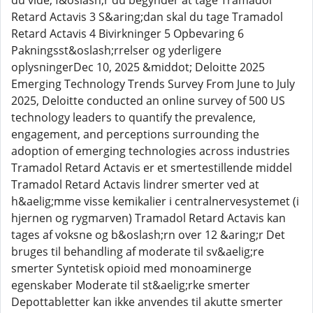
du vide, f&oslash;r du begynder at tage Tramadol
Retard Actavis 3 S&aring;dan skal du tage Tramadol
Retard Actavis 4 Bivirkninger 5 Opbevaring 6
Pakningsst&oslash;rrelser og yderligere
oplysningerDec 10, 2025 &middot; Deloitte 2025
Emerging Technology Trends Survey From June to July
2025, Deloitte conducted an online survey of 500 US
technology leaders to quantify the prevalence,
engagement, and perceptions surrounding the
adoption of emerging technologies across industries
Tramadol Retard Actavis er et smertestillende middel
Tramadol Retard Actavis lindrer smerter ved at
h&aelig;mme visse kemikalier i centralnervesystemet (i
hjernen og rygmarven) Tramadol Retard Actavis kan
tages af voksne og b&oslash;rn over 12 &aring;r Det
bruges til behandling af moderate til sv&aelig;re
smerter Syntetisk opioid med monoaminerge
egenskaber Moderate til st&aelig;rke smerter
Depottabletter kan ikke anvendes til akutte smerter