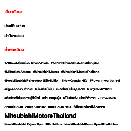
เกี่ยวกับเรา
ประวัติองค์กร
ค่านิยามร่วม
คำยอดนิยม
#AllNewMitsubishiTritonAthlete
#AllNewTritonAthleteTheDisruptor
#MitsubishiAttrage
#MitsubishiMotors
#MitsubishiMotorsThailand
#NewMitsubishiPajeroSportEliteEdition
#NewXpanderHEV
#PowerinyourControl
#ปฏิวัติทุกความท้าทาย
#ประหยัดน้ำมัน
#ผลิตไทยมั่นใจคุณภาพ
#มิตซูบิชิeMOTION
#สัมผัสพลังใหม่ความรู้สึกใหม่
#ส่วนลดสุดคุ้ม
#เป็นตัวจริงบนโลกที่ท้าทาย
7 Drive Mode
MitsubishiMotors
Android Auto
Apple CarPlay
Brake Auto Hold
MitsubishiMotorsThailand
New Mitsubishi Pajero Sport Elite Edition
NewMitsubishiPajeroSportEliteEdition