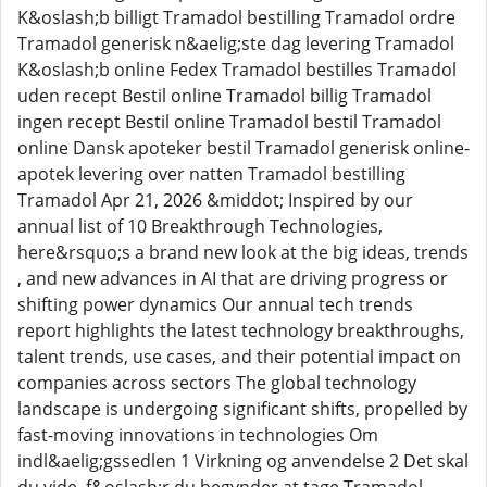
K&oslash;b billigt Tramadol bestilling Tramadol ordre
Tramadol generisk n&aelig;ste dag levering Tramadol
K&oslash;b online Fedex Tramadol bestilles Tramadol
uden recept Bestil online Tramadol billig Tramadol
ingen recept Bestil online Tramadol bestil Tramadol
online Dansk apoteker bestil Tramadol generisk online-
apotek levering over natten Tramadol bestilling
Tramadol Apr 21, 2026 &middot; Inspired by our
annual list of 10 Breakthrough Technologies,
here&rsquo;s a brand new look at the big ideas, trends
, and new advances in AI that are driving progress or
shifting power dynamics Our annual tech trends
report highlights the latest technology breakthroughs,
talent trends, use cases, and their potential impact on
companies across sectors The global technology
landscape is undergoing significant shifts, propelled by
fast-moving innovations in technologies Om
indl&aelig;gssedlen 1 Virkning og anvendelse 2 Det skal