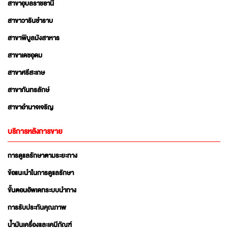
สาขาอุบลราชธานี
สาขาวารินชำราบ
สาขาพิบูลมังสาหาร
สาขาเดชอุดม
สาขาศรีสะเกษ
สาขากันทรลักษ์
สาขาอำนาจเจริญ
บริการหลังการขาย
การดูแลรักษาตามระยะทาง
ข้อแนะนำในการดูแลรักษา
ขั้นตอนอัพเดทระบบนำทาง
การรับประกันคุณภาพ
น้ำมันเครื่องและเคมีภัณฑ์