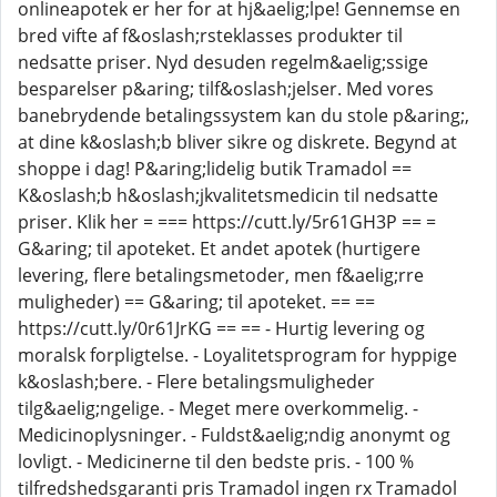
onlineapotek er her for at hj&aelig;lpe! Gennemse en
bred vifte af f&oslash;rsteklasses produkter til
nedsatte priser. Nyd desuden regelm&aelig;ssige
besparelser p&aring; tilf&oslash;jelser. Med vores
banebrydende betalingssystem kan du stole p&aring;,
at dine k&oslash;b bliver sikre og diskrete. Begynd at
shoppe i dag! P&aring;lidelig butik Tramadol ==
K&oslash;b h&oslash;jkvalitetsmedicin til nedsatte
priser. Klik her = === https://cutt.ly/5r61GH3P == =
G&aring; til apoteket. Et andet apotek (hurtigere
levering, flere betalingsmetoder, men f&aelig;rre
muligheder) == G&aring; til apoteket. == ==
https://cutt.ly/0r61JrKG == == - Hurtig levering og
moralsk forpligtelse. - Loyalitetsprogram for hyppige
k&oslash;bere. - Flere betalingsmuligheder
tilg&aelig;ngelige. - Meget mere overkommelig. -
Medicinoplysninger. - Fuldst&aelig;ndig anonymt og
lovligt. - Medicinerne til den bedste pris. - 100 %
tilfredshedsgaranti pris Tramadol ingen rx Tramadol