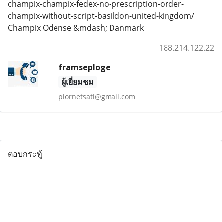
champix-champix-fedex-no-prescription-order-
champix-without-script-basildon-united-kingdom/
Champix Odense &mdash; Danmark
188.214.122.22
framseploge
ผู้เยี่ยมชม
plornetsati@gmail.com
ตอบกระทู้