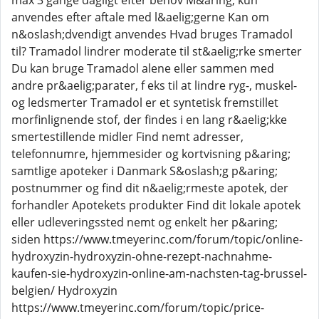
max 3 gange dagligt efter behov M&aring; kun
anvendes efter aftale med l&aelig;gerne Kan om
n&oslash;dvendigt anvendes Hvad bruges Tramadol
til? Tramadol lindrer moderate til st&aelig;rke smerter
Du kan bruge Tramadol alene eller sammen med
andre pr&aelig;parater, f eks til at lindre ryg-, muskel-
og ledsmerter Tramadol er et syntetisk fremstillet
morfinlignende stof, der findes i en lang r&aelig;kke
smertestillende midler Find nemt adresser,
telefonnumre, hjemmesider og kortvisning p&aring;
samtlige apoteker i Danmark S&oslash;g p&aring;
postnummer og find dit n&aelig;rmeste apotek, der
forhandler Apotekets produkter Find dit lokale apotek
eller udleveringssted nemt og enkelt her p&aring;
siden https://www.tmeyerinc.com/forum/topic/online-
hydroxyzin-hydroxyzin-ohne-rezept-nachnahme-
kaufen-sie-hydroxyzin-online-am-nachsten-tag-brussel-
belgien/ Hydroxyzin
https://www.tmeyerinc.com/forum/topic/price-