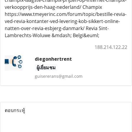
champix-laagste-champix-prijzen-op-internet-champix-
verkoopprijs-den-haag-nederland/ Champix
https://www.tmeyerinc.com/forum/topic/bestille-revia-
ved-revia-kontanter-ved-levering-kob-sikkert-online-
natten-over-revia-esbjerg-danmark/ Revia Sint-
Lambrechts-Woluwe &mdash; Belgi&euml;
188.214.122.22
diegonhertrent
ผู้เยี่ยมชม
guisererans@gmail.com
ตอบกระทู้