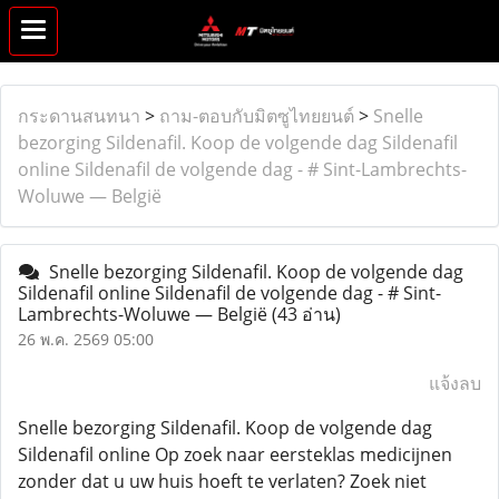
กระดานสนทนา
>
ถาม-ตอบกับมิตซูไทยยนต์
>
Snelle
bezorging Sildenafil. Koop de volgende dag Sildenafil
online Sildenafil de volgende dag - # Sint-Lambrechts-
Woluwe — België
Snelle bezorging Sildenafil. Koop de volgende dag
Sildenafil online Sildenafil de volgende dag - # Sint-
Lambrechts-Woluwe — België
(43 อ่าน)
26 พ.ค. 2569 05:00
แจ้งลบ
Snelle bezorging Sildenafil. Koop de volgende dag
Sildenafil online Op zoek naar eersteklas medicijnen
zonder dat u uw huis hoeft te verlaten? Zoek niet