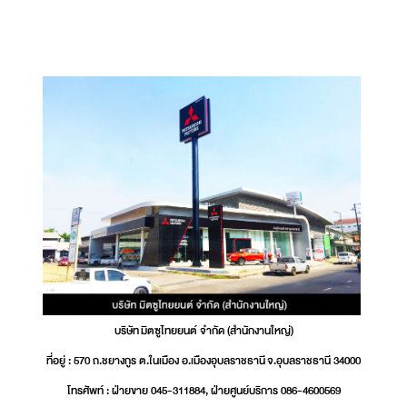
บริษัท มิตซูไทยยนต์ จำกัด (สำนักงานใหญ่)
ที่อยู่ : 570 ถ.ชยางกูร ต.ในเมือง อ.เมืองอุบลราชธานี จ.อุบลราชธานี 34000
โทรศัพท์ : ฝ่ายขาย 045-311884, ฝ่ายศูนย์บริการ 086-4600569