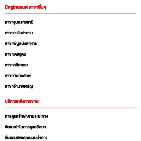
มิตซูไทยยนต์ สาขาอื่นๆ
สาขาอุบลราชธานี
สาขาวารินชำราบ
สาขาพิบูลมังสาหาร
สาขาเดชอุดม
สาขาศรีสะเกษ
สาขากันทรลักษ์
สาขาอำนาจเจริญ
บริการหลังการขาย
การดูแลรักษาตามระยะทาง
ข้อแนะนำในการดูแลรักษา
ขั้นตอนอัพเดทระบบนำทาง