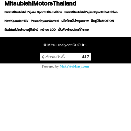
MitsubishiMotorsThailand
New Mitsubishi Pajero Sport Elite Edition
NewMitsubishiPajeroSportEliteEdition
NewXpanderHEV
PowerinyourControl
ผลิตไทยมั่นใจคุณภาพ
มิตซูบิชิeMOTION
สัมผัสพลังใหม่ความรู้สึกใหม่
หน้าจอ LCD
เป็นตัวจริงบนโลกที่ท้าทาย
© Mitsu Thaiyont GROUP .
ผู้เข้าชมวันนี้
417
Powered by
MakeWebEasy.com