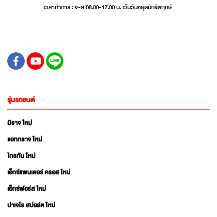
เวลาทำการ : จ-ส 08.00-17.00 น. เว้นวันหยุดนักขัตฤกษ์
รุ่นรถยนต์
มิราจ ใหม่
แอททราจ ใหม่
ไทรทัน ใหม่
เอ็กซ์แพนเดอร์ ครอส ใหม่
เอ็กซ์ฟอร์ส ใหม่
ปาเจโร สปอร์ต ใหม่