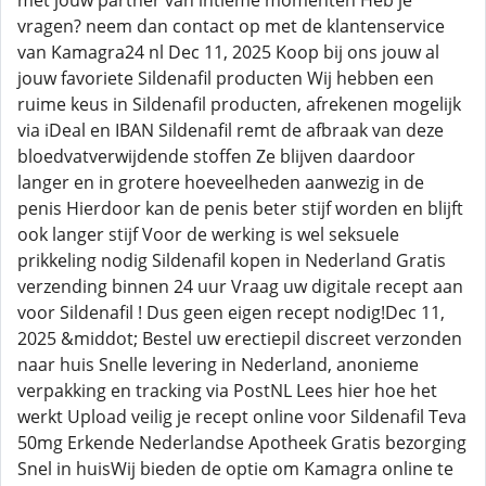
met jouw partner van intieme momenten Heb je
vragen? neem dan contact op met de klantenservice
van Kamagra24 nl Dec 11, 2025 Koop bij ons jouw al
jouw favoriete Sildenafil producten Wij hebben een
ruime keus in Sildenafil producten, afrekenen mogelijk
via iDeal en IBAN Sildenafil remt de afbraak van deze
bloedvatverwijdende stoffen Ze blijven daardoor
langer en in grotere hoeveelheden aanwezig in de
penis Hierdoor kan de penis beter stijf worden en blijft
ook langer stijf Voor de werking is wel seksuele
prikkeling nodig Sildenafil kopen in Nederland Gratis
verzending binnen 24 uur Vraag uw digitale recept aan
voor Sildenafil ! Dus geen eigen recept nodig!Dec 11,
2025 &middot; Bestel uw erectiepil discreet verzonden
naar huis Snelle levering in Nederland, anonieme
verpakking en tracking via PostNL Lees hier hoe het
werkt Upload veilig je recept online voor Sildenafil Teva
50mg Erkende Nederlandse Apotheek Gratis bezorging
Snel in huisWij bieden de optie om Kamagra online te