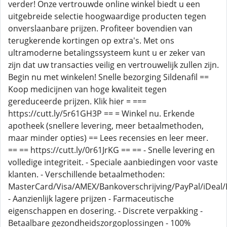
verder! Onze vertrouwde online winkel biedt u een
uitgebreide selectie hoogwaardige producten tegen
onverslaanbare prijzen. Profiteer bovendien van
terugkerende kortingen op extra's. Met ons
ultramoderne betalingssysteem kunt u er zeker van
zijn dat uw transacties veilig en vertrouwelijk zullen zijn.
Begin nu met winkelen! Snelle bezorging Sildenafil ==
Koop medicijnen van hoge kwaliteit tegen
gereduceerde prijzen. Klik hier = ===
https://cutt.ly/5r61GH3P == = Winkel nu. Erkende
apotheek (snellere levering, meer betaalmethoden,
maar minder opties) == Lees recensies en leer meer.
== == https://cutt.ly/0r61JrKG == == - Snelle levering en
volledige integriteit. - Speciale aanbiedingen voor vaste
klanten. - Verschillende betaalmethoden:
MasterCard/Visa/AMEX/Bankoverschrijving/PayPal/iDeal/B
- Aanzienlijk lagere prijzen - Farmaceutische
eigenschappen en dosering. - Discrete verpakking -
Betaalbare gezondheidszorgoplossingen - 100%