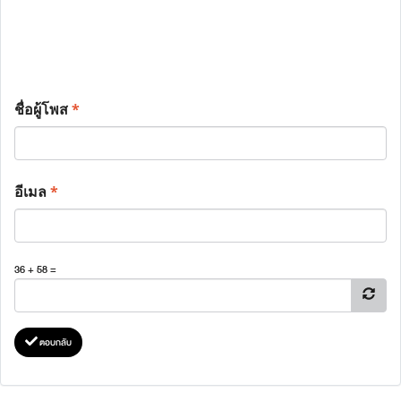
ชื่อผู้โพส
*
อีเมล
*
36 + 58 =
ตอบกลับ