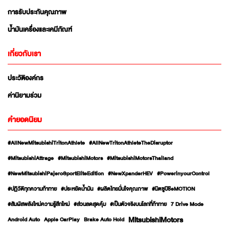
การรับประกันคุณภาพ
น้ำมันเครื่องและเคมีภัณฑ์
เกี่ยวกับเรา
ประวัติองค์กร
ค่านิยามร่วม
คำยอดนิยม
#AllNewMitsubishiTritonAthlete
#AllNewTritonAthleteTheDisruptor
#MitsubishiAttrage
#MitsubishiMotors
#MitsubishiMotorsThailand
#NewMitsubishiPajeroSportEliteEdition
#NewXpanderHEV
#PowerinyourControl
#ปฏิวัติทุกความท้าทาย
#ประหยัดน้ำมัน
#ผลิตไทยมั่นใจคุณภาพ
#มิตซูบิชิeMOTION
#สัมผัสพลังใหม่ความรู้สึกใหม่
#ส่วนลดสุดคุ้ม
#เป็นตัวจริงบนโลกที่ท้าทาย
7 Drive Mode
MitsubishiMotors
Android Auto
Apple CarPlay
Brake Auto Hold