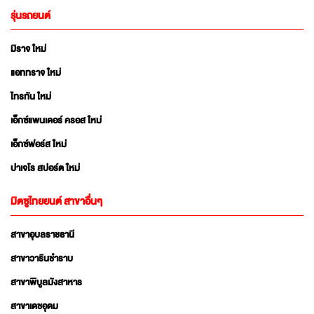
รุ่นรถยนต์
มิราจ ใหม่
แอททราจ ใหม่
ไทรทัน ใหม่
เอ็กซ์แพนเดอร์ ครอส ใหม่
เอ็กซ์ฟอร์ส ใหม่
ปาเจโร สปอร์ต ใหม่
มิตซูไทยยนต์ สาขาอื่นๆ
สาขาอุบลราชธานี
สาขาวารินชำราบ
สาขาพิบูลมังสาหาร
สาขาเดชอุดม