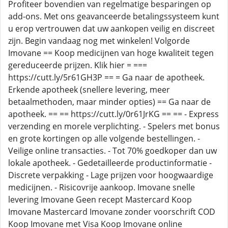
Profiteer bovendien van regelmatige besparingen op
add-ons. Met ons geavanceerde betalingssysteem kunt
u erop vertrouwen dat uw aankopen veilig en discreet
zijn. Begin vandaag nog met winkelen! Volgorde
Imovane == Koop medicijnen van hoge kwaliteit tegen
gereduceerde prijzen. Klik hier = ===
https://cutt.ly/5r61GH3P == = Ga naar de apotheek.
Erkende apotheek (snellere levering, meer
betaalmethoden, maar minder opties) == Ga naar de
apotheek. == == https://cutt.ly/0r61JrKG == == - Express
verzending en morele verplichting. - Spelers met bonus
en grote kortingen op alle volgende bestellingen. -
Veilige online transacties. - Tot 70% goedkoper dan uw
lokale apotheek. - Gedetailleerde productinformatie -
Discrete verpakking - Lage prijzen voor hoogwaardige
medicijnen. - Risicovrije aankoop. Imovane snelle
levering Imovane Geen recept Mastercard Koop
Imovane Mastercard Imovane zonder voorschrift COD
Koop Imovane met Visa Koop Imovane online