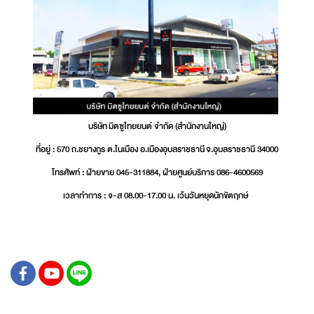
บริษัท มิตซูไทยยนต์ จำกัด (สำนักงานใหญ่)
ที่อยู่ : 570 ถ.ชยางกูร ต.ในเมือง อ.เมืองอุบลราชธานี จ.อุบลราชธานี 34000
โทรศัพท์ : ฝ่ายขาย 045-311884, ฝ่ายศูนย์บริการ 086-4600569
เวลาทำการ : จ-ส 08.00-17.00 น. เว้นวันหยุดนักขัตฤกษ์