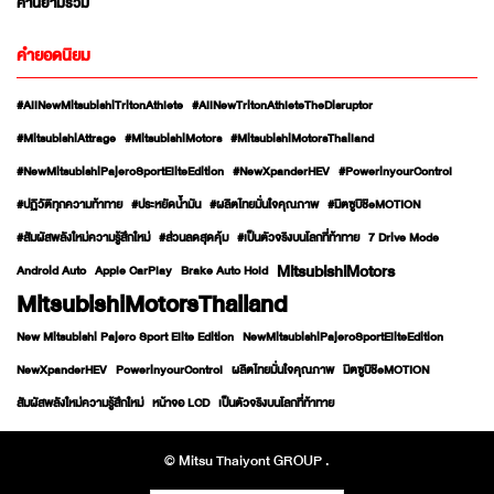
ค่านิยามร่วม
คำยอดนิยม
#AllNewMitsubishiTritonAthlete
#AllNewTritonAthleteTheDisruptor
#MitsubishiAttrage
#MitsubishiMotors
#MitsubishiMotorsThailand
#NewMitsubishiPajeroSportEliteEdition
#NewXpanderHEV
#PowerinyourControl
#ปฏิวัติทุกความท้าทาย
#ประหยัดน้ำมัน
#ผลิตไทยมั่นใจคุณภาพ
#มิตซูบิชิeMOTION
#สัมผัสพลังใหม่ความรู้สึกใหม่
#ส่วนลดสุดคุ้ม
#เป็นตัวจริงบนโลกที่ท้าทาย
7 Drive Mode
MitsubishiMotors
Android Auto
Apple CarPlay
Brake Auto Hold
MitsubishiMotorsThailand
New Mitsubishi Pajero Sport Elite Edition
NewMitsubishiPajeroSportEliteEdition
NewXpanderHEV
PowerinyourControl
ผลิตไทยมั่นใจคุณภาพ
มิตซูบิชิeMOTION
สัมผัสพลังใหม่ความรู้สึกใหม่
หน้าจอ LCD
เป็นตัวจริงบนโลกที่ท้าทาย
© Mitsu Thaiyont GROUP .