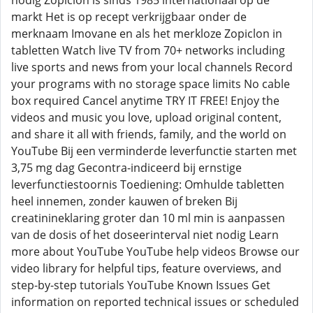
nodig Zopiclon is sinds 1985 internationaal op de
markt Het is op recept verkrijgbaar onder de
merknaam Imovane en als het merkloze Zopiclon in
tabletten Watch live TV from 70+ networks including
live sports and news from your local channels Record
your programs with no storage space limits No cable
box required Cancel anytime TRY IT FREE! Enjoy the
videos and music you love, upload original content,
and share it all with friends, family, and the world on
YouTube Bij een verminderde leverfunctie starten met
3,75 mg dag Gecontra-indiceerd bij ernstige
leverfunctiestoornis Toediening: Omhulde tabletten
heel innemen, zonder kauwen of breken Bij
creatinineklaring groter dan 10 ml min is aanpassen
van de dosis of het doseerinterval niet nodig Learn
more about YouTube YouTube help videos Browse our
video library for helpful tips, feature overviews, and
step-by-step tutorials YouTube Known Issues Get
information on reported technical issues or scheduled