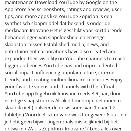
maintenance Download YouTube by Google on the
App Store See screenshots, ratings and reviews, user
tips, and more apps like YouTube Zopiclon is een
synthetisch slaapmiddel dat bekend is onder de
merknaam Imovane Het is geschikt voor kortdurende
behandelingen van slapeloosheid en ernstige
slaapstoornissen Established media, news, and
entertainment corporations have also created and
expanded their visibility on YouTube channels to reach
bigger audiences YouTube has had unprecedented
social impact, influencing popular culture, internet
trends, and creating multimillionaire celebrities Enjoy
your favorite videos and channels with the official
YouTube app Ik gebruik Imovane reeds 8-9 jaar, door
ernstige slaapstoornis Als ik dit medicijn niet inneem
slaap ik niet ( halveer de dosis soms van 1 naar 1 2
tabletje ) Voordeel is imovane werkt ongeveer 6 uur, en
je hebt geen bijwerkingen zoals misselijkheid bij het
ontwaken Wat is Zopiclon ( Imovane )? Lees alles over