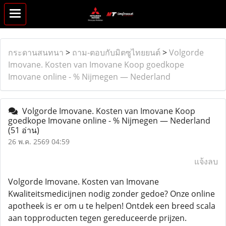
กระดานสนทนา
>
ถาม-ตอบกับมิตซูไทยยนต์
>
Volgorde
Imovane. Kosten van Imovane Koop goedkope
Imovane online - % Nijmegen — Nederland
Volgorde Imovane. Kosten van Imovane Koop
goedkope Imovane online - % Nijmegen — Nederland
(51 อ่าน)
26 พ.ค. 2569 04:59
แจ้งลบ
Volgorde Imovane. Kosten van Imovane
Kwaliteitsmedicijnen nodig zonder gedoe? Onze online
apotheek is er om u te helpen! Ontdek een breed scala
aan topproducten tegen gereduceerde prijzen.