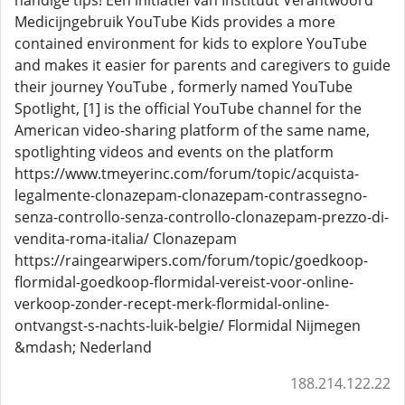
handige tips! Een initiatief van Instituut Verantwoord
Medicijngebruik YouTube Kids provides a more
contained environment for kids to explore YouTube
and makes it easier for parents and caregivers to guide
their journey YouTube , formerly named YouTube
Spotlight, [1] is the official YouTube channel for the
American video-sharing platform of the same name,
spotlighting videos and events on the platform
https://www.tmeyerinc.com/forum/topic/acquista-
legalmente-clonazepam-clonazepam-contrassegno-
senza-controllo-senza-controllo-clonazepam-prezzo-di-
vendita-roma-italia/ Clonazepam
https://raingearwipers.com/forum/topic/goedkoop-
flormidal-goedkoop-flormidal-vereist-voor-online-
verkoop-zonder-recept-merk-flormidal-online-
ontvangst-s-nachts-luik-belgie/ Flormidal Nijmegen
&mdash; Nederland
188.214.122.22