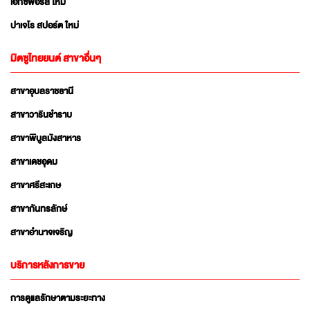
เอ็กซ์ฟอร์ส ใหม่
ปาเจโร สปอร์ต ใหม่
มิตซูไทยยนต์ สาขาอื่นๆ
สาขาอุบลราชธานี
สาขาวารินชำราบ
สาขาพิบูลมังสาหาร
สาขาเดชอุดม
สาขาศรีสะเกษ
สาขากันทรลักษ์
สาขาอำนาจเจริญ
บริการหลังการขาย
การดูแลรักษาตามระยะทาง